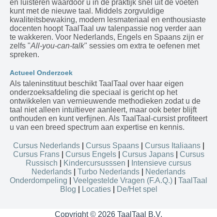
en luisteren waardoor u in de praktijk snel uit de voeten
kunt met de nieuwe taal. Middels zorgvuldige
kwaliteitsbewaking, modern lesmateriaal en enthousiaste
docenten hoopt TaalTaal uw talenpassie nog verder aan
te wakkeren. Voor Nederlands, Engels en Spaans zijn er
zelfs "
All-you-can-talk
" sessies om extra te oefenen met
spreken.
Actueel Onderzoek
Als taleninstituut beschikt TaalTaal over haar eigen
onderzoeksafdeling die speciaal is gericht op het
ontwikkelen van vernieuwende methodieken zodat u de
taal niet alleen intuïtiever aanleert, maar ook beter blijft
onthouden en kunt verfijnen. Als TaalTaal-cursist profiteert
u van een breed spectrum aan expertise en kennis.
Cursus Nederlands
|
Cursus Spaans
|
Cursus Italiaans
|
Cursus Frans
|
Cursus Engels
|
Cursus Japans
|
Cursus
Russisch
|
Kindercursusssen
|
Intensieve cursus
Nederlands
|
Turbo Nederlands
|
Nederlands
Onderdompeling
|
Veelgestelde Vragen (F.A.Q.)
|
TaalTaal
Blog
|
Locaties
|
De/Het spel
Copyright © 2026 TaalTaal B.V.