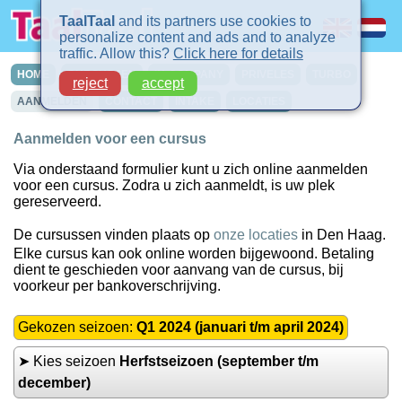
TaalTaal
and its partners use cookies to
personalize content and ads and to analyze
traffic. Allow this?
Click here for details
HOME
CURSUSSEN
IN-COMPANY
PRIVELES
TURBO
reject
accept
AANMELDEN
CONTACT
INTAKE
LOCATIES
Aanmelden voor een cursus
Via onderstaand formulier kunt u zich online aanmelden
voor een cursus. Zodra u zich aanmeldt, is uw plek
gereserveerd.
De cursussen vinden plaats op
onze locaties
in Den Haag.
Elke cursus kan ook online worden bijgewoond. Betaling
dient te geschieden voor aanvang van de cursus, bij
voorkeur per bankoverschrijving.
Gekozen seizoen:
Q1 2024 (januari t/m april 2024)
➤ Kies seizoen
Herfstseizoen (september t/m
december)