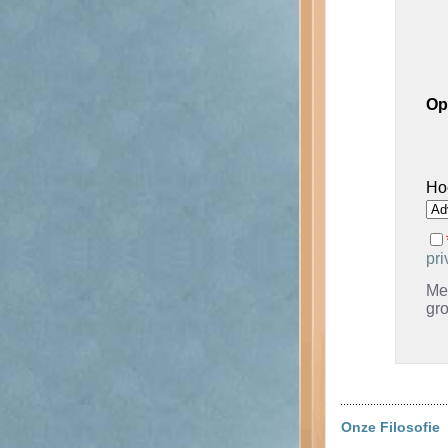
Op
Ho
pri
Met
gr
Onze Filosofie