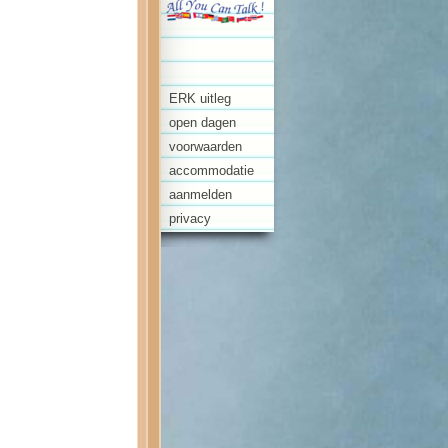
ERK uitleg
open dagen
voorwaarden
accommodatie
aanmelden
privacy