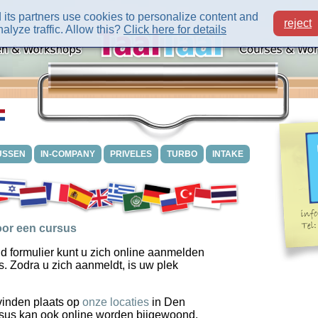
its partners use cookies to personalize content and
reject
alyze traffic. Allow this?
Click here for details
USSEN
IN-COMPANY
PRIVELES
TURBO
INTAKE
or een cursus
d formulier kunt u zich online aanmelden
s. Zodra u zich aanmeldt, is uw plek
vinden plaats op
onze locaties
in Den
sus kan ook online worden bijgewoond.