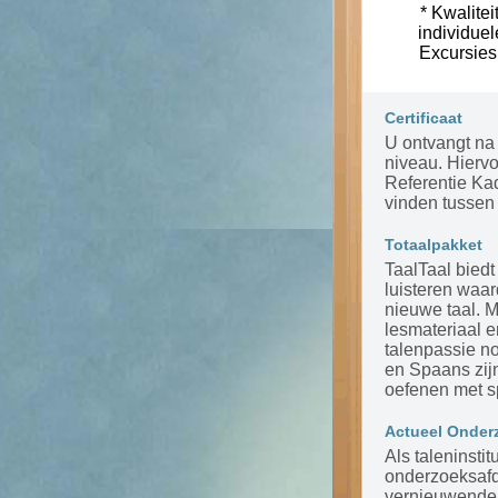
* Kwalitei
individue
Excursies
Certificaat
U ontvangt na 
niveau. Hierv
Referentie Ka
vinden tussen 
Totaalpakket
TaalTaal biedt
luisteren waar
nieuwe taal. 
lesmateriaal 
talenpassie n
en Spaans zijn
oefenen met s
Actueel Onder
Als taleninsti
onderzoeksafde
vernieuwende m