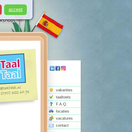
accept
vakanties
taaltoets
F.A.Q.
locaties
vacatures
contact