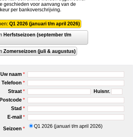
 te geschieden voor aanvang van de
rkeur per bankoverschrijving.
oen:
Q1 2026 (januari t/m april 2026)
en
Herfstseizoen (september t/m
en
Zomerseizoen (juli & augustus)
Uw naam
*
Telefoon
*
Straat
*
Huisnr.
Postcode
*
Stad
*
E-mail
*
Q1 2026 (januari t/m april 2026)
Seizoen
*