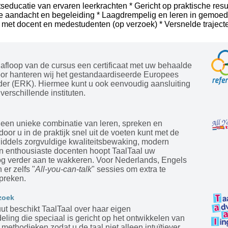
tseducatie van ervaren leerkrachten * Gericht op praktische resu
le aandacht en begeleiding * Laagdrempelig en leren in gemoede
 met docent en medestudenten (op verzoek) * Versnelde trajecte
afloop van de cursus een certificaat met uw behaalde
oor hanteren wij het gestandaardiseerde Europees
der (ERK). Hiermee kunt u ook eenvoudig aansluiting
verschillende instituten.
 een unieke combinatie van leren, spreken en
door u in de praktijk snel uit de voeten kunt met de
Middels zorgvuldige kwaliteitsbewaking, modern
en enthousiaste docenten hoopt TaalTaal uw
og verder aan te wakkeren. Voor Nederlands, Engels
 er zelfs "
All-you-can-talk
" sessies om extra te
preken.
zoek
tuut beschikt TaalTaal over haar eigen
ling die speciaal is gericht op het ontwikkelen van
ethodieken zodat u de taal niet alleen intuïtiever