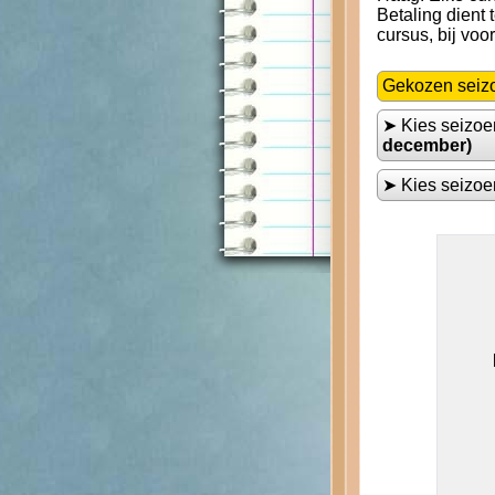
Betaling dient
cursus, bij voo
Gekozen seiz
➤ Kies seizo
december)
➤ Kies seizo