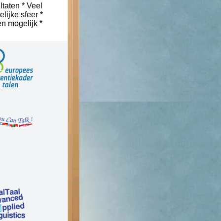
ltaten * Veel
lijke sfeer *
n mogelijk *