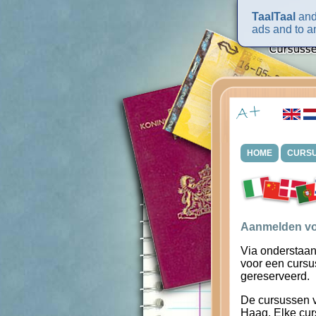
TaalTaal
and 
ads and to an
HOME
CURS
Aanmelden vo
Via onderstaan
voor een cursu
gereserveerd.
De cursussen 
Haag. Elke cur