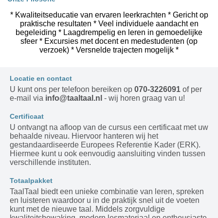
* Kwaliteitseducatie van ervaren leerkrachten * Gericht op
praktische resultaten * Veel individuele aandacht en
begeleiding * Laagdrempelig en leren in gemoedelijke
sfeer * Excursies met docent en medestudenten (op
verzoek) * Versnelde trajecten mogelijk *
Locatie en contact
U kunt ons per telefoon bereiken op
070-3226091
of per
e-mail via
info@taaltaal.nl
- wij horen graag van u!
Certificaat
U ontvangt na afloop van de cursus een certificaat met uw
behaalde niveau. Hiervoor hanteren wij het
gestandaardiseerde Europees Referentie Kader (ERK).
Hiermee kunt u ook eenvoudig aansluiting vinden tussen
verschillende instituten.
Totaalpakket
TaalTaal biedt een unieke combinatie van leren, spreken
en luisteren waardoor u in de praktijk snel uit de voeten
kunt met de nieuwe taal. Middels zorgvuldige
kwaliteitsbewaking, modern lesmateriaal en enthousiaste