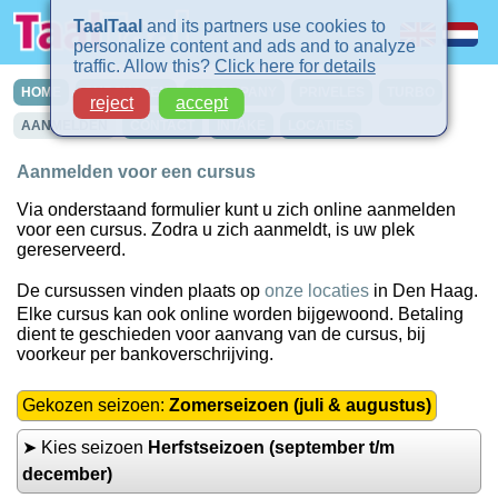
TaalTaal
and its partners use cookies to
personalize content and ads and to analyze
traffic. Allow this?
Click here for details
HOME
CURSUSSEN
IN-COMPANY
PRIVELES
TURBO
reject
accept
AANMELDEN
CONTACT
INTAKE
LOCATIES
Aanmelden voor een cursus
Via onderstaand formulier kunt u zich online aanmelden
voor een cursus. Zodra u zich aanmeldt, is uw plek
gereserveerd.
De cursussen vinden plaats op
onze locaties
in Den Haag.
Elke cursus kan ook online worden bijgewoond. Betaling
dient te geschieden voor aanvang van de cursus, bij
voorkeur per bankoverschrijving.
Gekozen seizoen:
Zomerseizoen (juli & augustus)
➤ Kies seizoen
Herfstseizoen (september t/m
december)