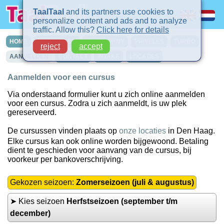
TaalTaal
and its partners use cookies to
personalize content and ads and to analyze
traffic. Allow this?
Click here for details
HOME
CURSUSSEN
IN-COMPANY
PRIVELES
TURBO
reject
accept
AANMELDEN
CONTACT
INTAKE
LOCATIES
Aanmelden voor een cursus
Via onderstaand formulier kunt u zich online aanmelden
voor een cursus. Zodra u zich aanmeldt, is uw plek
gereserveerd.
De cursussen vinden plaats op
onze locaties
in Den Haag.
Elke cursus kan ook online worden bijgewoond. Betaling
dient te geschieden voor aanvang van de cursus, bij
voorkeur per bankoverschrijving.
Gekozen seizoen:
Zomerseizoen (juli & augustus)
➤ Kies seizoen
Herfstseizoen (september t/m
december)