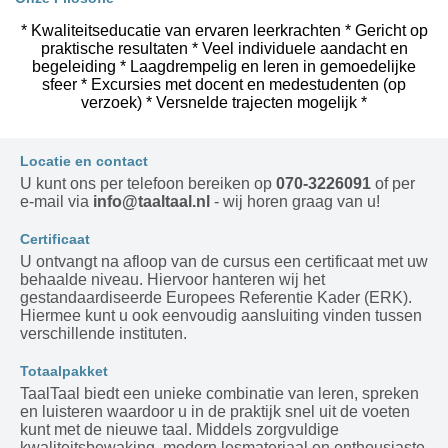
* Kwaliteitseducatie van ervaren leerkrachten * Gericht op
praktische resultaten * Veel individuele aandacht en
begeleiding * Laagdrempelig en leren in gemoedelijke
sfeer * Excursies met docent en medestudenten (op
verzoek) * Versnelde trajecten mogelijk *
Locatie en contact
U kunt ons per telefoon bereiken op
070-3226091
of per
e-mail via
info@taaltaal.nl
- wij horen graag van u!
Certificaat
U ontvangt na afloop van de cursus een certificaat met uw
behaalde niveau. Hiervoor hanteren wij het
gestandaardiseerde Europees Referentie Kader (ERK).
Hiermee kunt u ook eenvoudig aansluiting vinden tussen
verschillende instituten.
Totaalpakket
TaalTaal biedt een unieke combinatie van leren, spreken
en luisteren waardoor u in de praktijk snel uit de voeten
kunt met de nieuwe taal. Middels zorgvuldige
kwaliteitsbewaking, modern lesmateriaal en enthousiaste