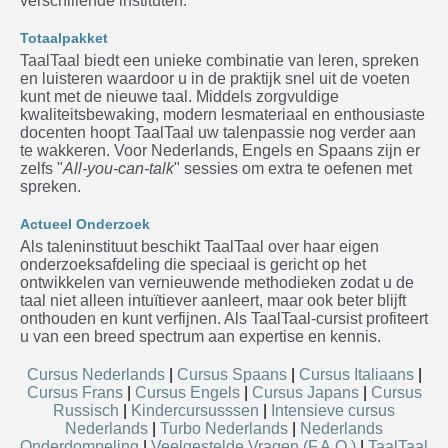
verschillende instituten.
Totaalpakket
TaalTaal biedt een unieke combinatie van leren, spreken
en luisteren waardoor u in de praktijk snel uit de voeten
kunt met de nieuwe taal. Middels zorgvuldige
kwaliteitsbewaking, modern lesmateriaal en enthousiaste
docenten hoopt TaalTaal uw talenpassie nog verder aan
te wakkeren. Voor Nederlands, Engels en Spaans zijn er
zelfs "
All-you-can-talk
" sessies om extra te oefenen met
spreken.
Actueel Onderzoek
Als taleninstituut beschikt TaalTaal over haar eigen
onderzoeksafdeling die speciaal is gericht op het
ontwikkelen van vernieuwende methodieken zodat u de
taal niet alleen intuïtiever aanleert, maar ook beter blijft
onthouden en kunt verfijnen. Als TaalTaal-cursist profiteert
u van een breed spectrum aan expertise en kennis.
Cursus Nederlands
|
Cursus Spaans
|
Cursus Italiaans
|
Cursus Frans
|
Cursus Engels
|
Cursus Japans
|
Cursus
Russisch
|
Kindercursusssen
|
Intensieve cursus
Nederlands
|
Turbo Nederlands
|
Nederlands
Onderdompeling
|
Veelgestelde Vragen (F.A.Q.)
|
TaalTaal