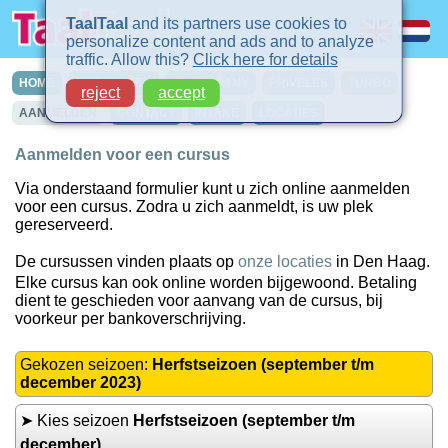
TaalTaal
and its partners use cookies to
personalize content and ads and to analyze
traffic. Allow this?
Click here for details
HOME
CURSUSSEN
IN-COMPANY
PRIVELES
TURBO
reject
accept
AANMELDEN
CONTACT
INTAKE
LOCATIES
Aanmelden voor een cursus
Via onderstaand formulier kunt u zich online aanmelden
voor een cursus. Zodra u zich aanmeldt, is uw plek
gereserveerd.
De cursussen vinden plaats op
onze locaties
in Den Haag.
Elke cursus kan ook online worden bijgewoond. Betaling
dient te geschieden voor aanvang van de cursus, bij
voorkeur per bankoverschrijving.
Gekozen seizoen:
Herfstseizoen (september t/m
december 2023)
➤ Kies seizoen
Herfstseizoen (september t/m
december)