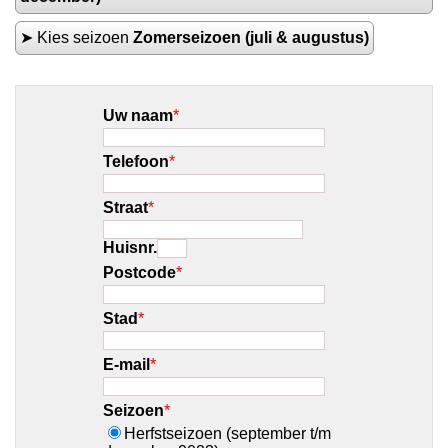
➤ Kies seizoen
Zomerseizoen (juli & augustus)
Uw naam
*
Telefoon
*
Straat
*
Huisnr.
Postcode
*
Stad
*
E-mail
*
Seizoen
*
Herfstseizoen (september t/m