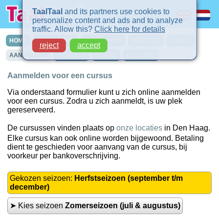
TaalTaal
and its partners use cookies to
personalize content and ads and to analyze
traffic. Allow this?
Click here for details
HOME
CURSUSSEN
IN-COMPANY
PRIVELES
TURBO
reject
accept
AANMELDEN
CONTACT
INTAKE
LOCATIES
Aanmelden voor een cursus
Via onderstaand formulier kunt u zich online aanmelden
voor een cursus. Zodra u zich aanmeldt, is uw plek
gereserveerd.
De cursussen vinden plaats op
onze locaties
in Den Haag.
Elke cursus kan ook online worden bijgewoond. Betaling
dient te geschieden voor aanvang van de cursus, bij
voorkeur per bankoverschrijving.
Gekozen seizoen:
Herfstseizoen (september t/m
december)
➤ Kies seizoen
Zomerseizoen (juli & augustus)