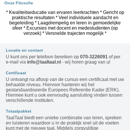
Onze Filosofie
* Kwaliteitseducatie van ervaren leerkrachten * Gericht op
praktische resultaten * Veel individuele aandacht en
begeleiding * Laagdrempelig en leren in gemoedelijke
sfeer * Excursies met docent en medestudenten (op
verzoek) * Versnelde trajecten mogelijk *
Locatie en contact
U kunt ons per telefoon bereiken op
070-3226091
of per
e-mail via
info@taaltaal.nl
- wij horen graag van u!
Certificaat
U ontvangt na afloop van de cursus een certificaat met uw
behaalde niveau. Hiervoor hanteren wij het
gestandaardiseerde Europees Referentie Kader (ERK).
Hiermee kunt u ook eenvoudig aansluiting vinden tussen
verschillende instituten.
Totaalpakket
TaalTaal biedt een unieke combinatie van leren, spreken
en luisteren waardoor u in de praktijk snel uit de voeten
kunt met de nieuwe taal. Middels zorgvuldige