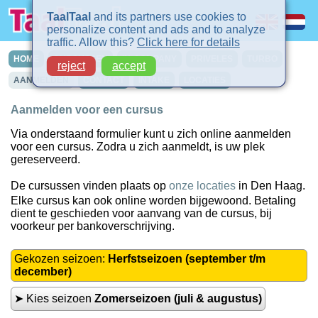
TaalTaal
and its partners use cookies to
personalize content and ads and to analyze
traffic. Allow this?
Click here for details
HOME
CURSUSSEN
IN-COMPANY
PRIVELES
TURBO
reject
accept
AANMELDEN
CONTACT
INTAKE
LOCATIES
Aanmelden voor een cursus
Via onderstaand formulier kunt u zich online aanmelden
voor een cursus. Zodra u zich aanmeldt, is uw plek
gereserveerd.
De cursussen vinden plaats op
onze locaties
in Den Haag.
Elke cursus kan ook online worden bijgewoond. Betaling
dient te geschieden voor aanvang van de cursus, bij
voorkeur per bankoverschrijving.
Gekozen seizoen:
Herfstseizoen (september t/m
december)
➤ Kies seizoen
Zomerseizoen (juli & augustus)