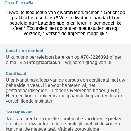
Onze Filosofie
* Kwaliteitseducatie van ervaren leerkrachten * Gericht op
praktische resultaten * Veel individuele aandacht en
begeleiding * Laagdrempelig en leren in gemoedelijke
sfeer * Excursies met docent en medestudenten (op
verzoek) * Versnelde trajecten mogelijk *
Locatie en contact
U kunt ons per telefoon bereiken op
070-3226091
of per
e-mail via
info@taaltaal.nl
- wij horen graag van u!
Certificaat
U ontvangt na afloop van de cursus een certificaat met uw
behaalde niveau. Hiervoor hanteren wij het
gestandaardiseerde Europees Referentie Kader (ERK).
Hiermee kunt u ook eenvoudig aansluiting vinden tussen
verschillende instituten.
Totaalpakket
TaalTaal biedt een unieke combinatie van leren, spreken
en luisteren waardoor u in de praktijk snel uit de voeten
kunt met de nieuwe taal. Middels zorgvuldige