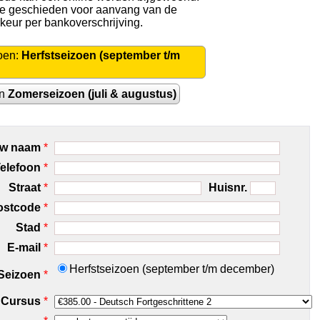
 te geschieden voor aanvang van de
rkeur per bankoverschrijving.
oen:
Herfstseizoen (september t/m
en
Zomerseizoen (juli & augustus)
w naam
*
elefoon
*
Straat
*
Huisnr.
ostcode
*
Stad
*
E-mail
*
Herfstseizoen (september t/m december)
Seizoen
*
Cursus
*