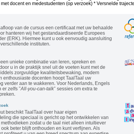
 met docent en medestudenten (op verzoek) * Versnelde trajecte
afloop van de cursus een certificaat met uw behaalde
oor hanteren wij het gestandaardiseerde Europees
der (ERK). Hiermee kunt u ook eenvoudig aansluiting
verschillende instituten.
 een unieke combinatie van leren, spreken en
door u in de praktijk snel uit de voeten kunt met de
Middels zorgvuldige kwaliteitsbewaking, modern
en enthousiaste docenten hoopt TaalTaal uw
og verder aan te wakkeren. Voor Nederlands, Engels
 er zelfs "
All-you-can-talk
" sessies om extra te
preken.
zoek
tuut beschikt TaalTaal over haar eigen
ling die speciaal is gericht op het ontwikkelen van
ethodieken zodat u de taal niet alleen intuïtiever
 ook beter blijft onthouden en kunt verfijnen. Als
st profiteert u van een breed spectrum aan expertise