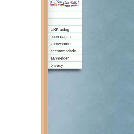
ERK uitleg
open dagen
voorwaarden
accommodatie
aanmelden
privacy