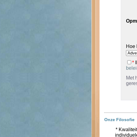
Opm
Hoe 
*
I
bele
Met h
gere
Onze Filosofie
* Kwalitei
individue