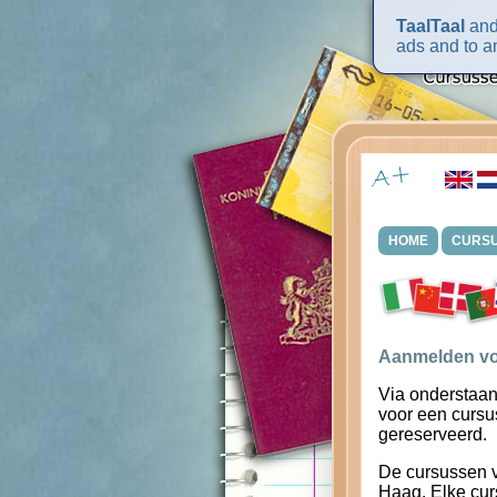
TaalTaal
and 
ads and to an
HOME
CURS
Aanmelden vo
Via onderstaan
voor een cursu
gereserveerd.
De cursussen 
Haag. Elke cur