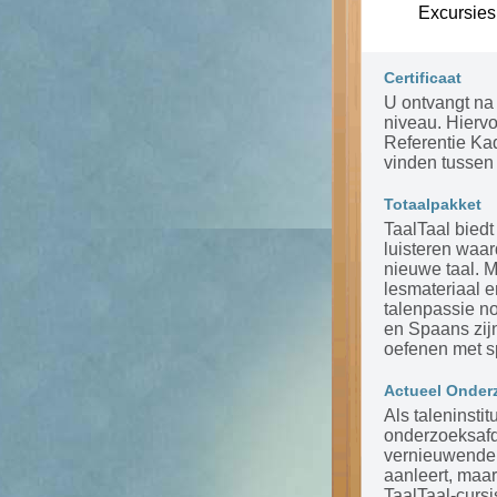
Excursies
Certificaat
U ontvangt na 
niveau. Hierv
Referentie Ka
vinden tussen 
Totaalpakket
TaalTaal biedt
luisteren waar
nieuwe taal. 
lesmateriaal 
talenpassie n
en Spaans zijn
oefenen met s
Actueel Onder
Als taleninsti
onderzoeksafde
vernieuwende m
aanleert, maar
TaalTaal-cursi