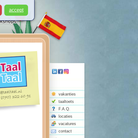
accept
vakanties
taaltoets
F.A.Q.
locaties
vacatures
contact