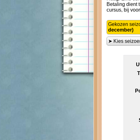
Betaling dient
cursus, bij voo
Gekozen seiz
december)
➤ Kies seizo
U
T
P