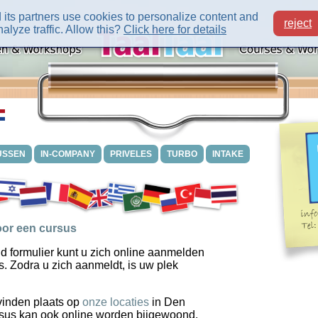
its partners use cookies to personalize content and
reject
alyze traffic. Allow this?
Click here for details
USSEN
IN-COMPANY
PRIVELES
TURBO
INTAKE
or een cursus
d formulier kunt u zich online aanmelden
s. Zodra u zich aanmeldt, is uw plek
vinden plaats op
onze locaties
in Den
sus kan ook online worden bijgewoond.