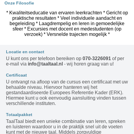
Onze Filosofie
* Kwaliteitseducatie van ervaren leerkrachten * Gericht op
praktische resultaten * Veel individuele aandacht en
begeleiding * Laagdrempelig en leren in gemoedelijke
sfeer * Excursies met docent en medestudenten (op
verzoek) * Versnelde trajecten mogelijk *
Locatie en contact
U kunt ons per telefoon bereiken op
070-3226091
of per
e-mail via
info@taaltaal.nl
- wij horen graag van u!
Certificaat
U ontvangt na afloop van de cursus een certificaat met uw
behaalde niveau. Hiervoor hanteren wij het
gestandaardiseerde Europees Referentie Kader (ERK).
Hiermee kunt u ook eenvoudig aansluiting vinden tussen
verschillende instituten.
Totaalpakket
TaalTaal biedt een unieke combinatie van leren, spreken
en luisteren waardoor u in de praktijk snel uit de voeten
kunt met de nieuwe taal. Middels zorgvuldige