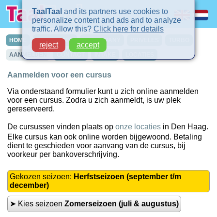
TaalTaal
and its partners use cookies to
personalize content and ads and to analyze
traffic. Allow this?
Click here for details
HOME
CURSUSSEN
IN-COMPANY
PRIVELES
TURBO
reject
accept
AANMELDEN
CONTACT
INTAKE
LOCATIES
Aanmelden voor een cursus
Via onderstaand formulier kunt u zich online aanmelden
voor een cursus. Zodra u zich aanmeldt, is uw plek
gereserveerd.
De cursussen vinden plaats op
onze locaties
in Den Haag.
Elke cursus kan ook online worden bijgewoond. Betaling
dient te geschieden voor aanvang van de cursus, bij
voorkeur per bankoverschrijving.
Gekozen seizoen:
Herfstseizoen (september t/m
december)
➤ Kies seizoen
Zomerseizoen (juli & augustus)