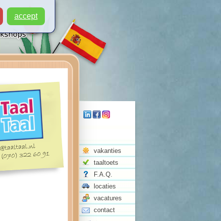
accept
vakanties
taaltoets
F.A.Q.
locaties
vacatures
contact