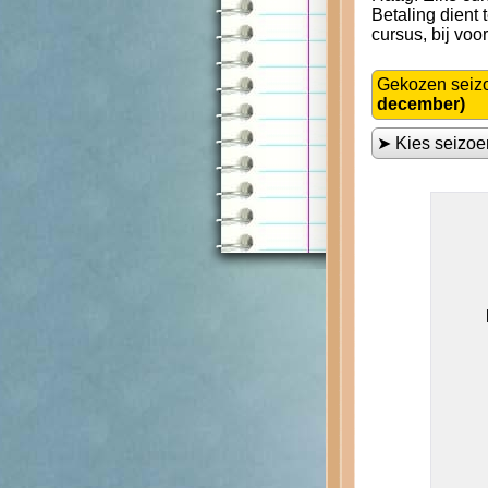
Betaling dient
cursus, bij voo
Gekozen seiz
december)
➤ Kies seizo