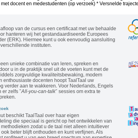
 met docent en medestudenten (op verzoek) * Versnelde trajecte
afloop van de cursus een certificaat met uw behaalde
oor hanteren wij het gestandaardiseerde Europees
der (ERK). Hiermee kunt u ook eenvoudig aansluiting
verschillende instituten.
 een unieke combinatie van leren, spreken en
door u in de praktijk snel uit de voeten kunt met de
Middels zorgvuldige kwaliteitsbewaking, modern
en enthousiaste docenten hoopt TaalTaal uw
og verder aan te wakkeren. Voor Nederlands, Engels
 er zelfs "
All-you-can-talk
" sessies om extra te
preken.
zoek
tuut beschikt TaalTaal over haar eigen
ling die speciaal is gericht op het ontwikkelen van
ethodieken zodat u de taal niet alleen intuïtiever
 ook beter blijft onthouden en kunt verfijnen. Als
st profiteert u van een breed spectrum aan expertise