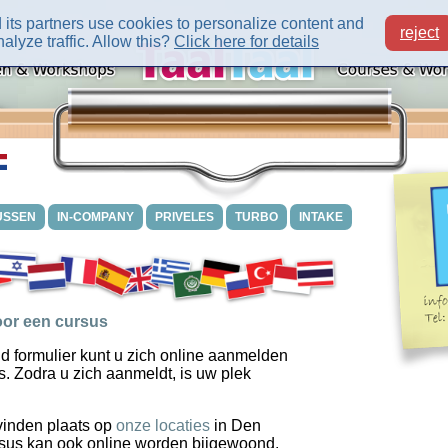
its partners use cookies to personalize content and
reject
alyze traffic. Allow this?
Click here for details
USSEN
IN-COMPANY
PRIVELES
TURBO
INTAKE
or een cursus
d formulier kunt u zich online aanmelden
s. Zodra u zich aanmeldt, is uw plek
vinden plaats op
onze locaties
in Den
sus kan ook online worden bijgewoond.