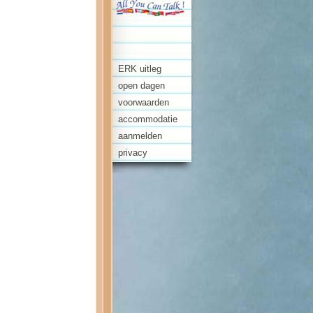
ERK uitleg
open dagen
voorwaarden
accommodatie
aanmelden
privacy