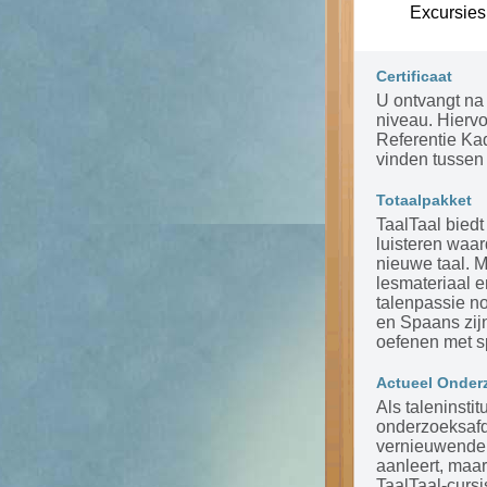
Excursies
Certificaat
U ontvangt na 
niveau. Hierv
Referentie Ka
vinden tussen 
Totaalpakket
TaalTaal biedt
luisteren waar
nieuwe taal. 
lesmateriaal 
talenpassie n
en Spaans zijn
oefenen met s
Actueel Onder
Als taleninsti
onderzoeksafde
vernieuwende m
aanleert, maar
TaalTaal-cursi