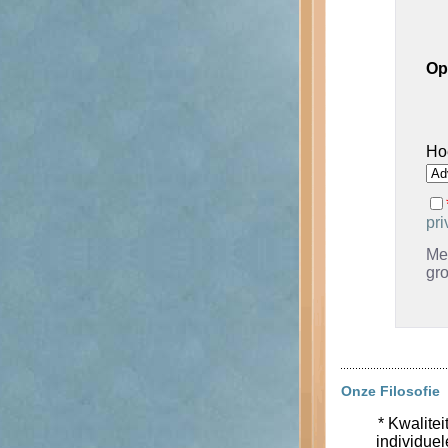
Op
Ho
pri
Met
gr
Onze Filosofie
* Kwalitei
individue