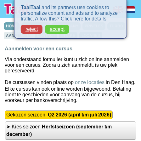
TaalTaal
and its partners use cookies to
personalize content and ads and to analyze
traffic. Allow this?
Click here for details
HOME
CURSUSSEN
IN-COMPANY
PRIVELES
TURBO
reject
accept
AANMELDEN
CONTACT
INTAKE
LOCATIES
Aanmelden voor een cursus
Via onderstaand formulier kunt u zich online aanmelden
voor een cursus. Zodra u zich aanmeldt, is uw plek
gereserveerd.
De cursussen vinden plaats op
onze locaties
in Den Haag.
Elke cursus kan ook online worden bijgewoond. Betaling
dient te geschieden voor aanvang van de cursus, bij
voorkeur per bankoverschrijving.
Gekozen seizoen:
Q2 2026 (april t/m juli 2026)
➤ Kies seizoen
Herfstseizoen (september t/m
december)