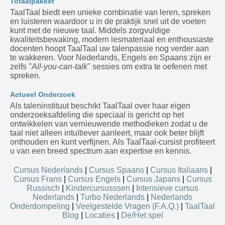
Totaalpakket
TaalTaal biedt een unieke combinatie van leren, spreken
en luisteren waardoor u in de praktijk snel uit de voeten
kunt met de nieuwe taal. Middels zorgvuldige
kwaliteitsbewaking, modern lesmateriaal en enthousiaste
docenten hoopt TaalTaal uw talenpassie nog verder aan
te wakkeren. Voor Nederlands, Engels en Spaans zijn er
zelfs "
All-you-can-talk
" sessies om extra te oefenen met
spreken.
Actueel Onderzoek
Als taleninstituut beschikt TaalTaal over haar eigen
onderzoeksafdeling die speciaal is gericht op het
ontwikkelen van vernieuwende methodieken zodat u de
taal niet alleen intuïtiever aanleert, maar ook beter blijft
onthouden en kunt verfijnen. Als TaalTaal-cursist profiteert
u van een breed spectrum aan expertise en kennis.
Cursus Nederlands
|
Cursus Spaans
|
Cursus Italiaans
|
Cursus Frans
|
Cursus Engels
|
Cursus Japans
|
Cursus
Russisch
|
Kindercursusssen
|
Intensieve cursus
Nederlands
|
Turbo Nederlands
|
Nederlands
Onderdompeling
|
Veelgestelde Vragen (F.A.Q.)
|
TaalTaal
Blog
|
Locaties
|
De/Het spel