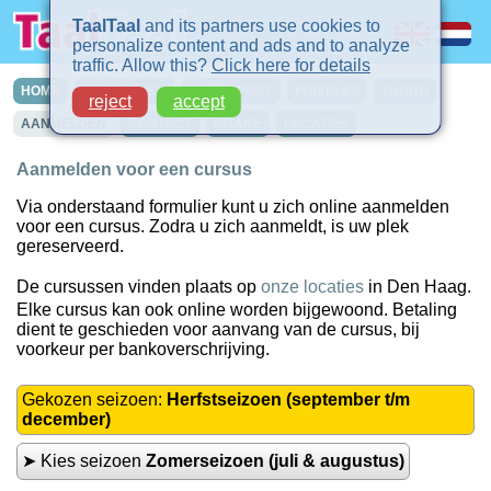
TaalTaal
and its partners use cookies to
personalize content and ads and to analyze
traffic. Allow this?
Click here for details
HOME
CURSUSSEN
IN-COMPANY
PRIVELES
TURBO
reject
accept
AANMELDEN
CONTACT
INTAKE
LOCATIES
Aanmelden voor een cursus
Via onderstaand formulier kunt u zich online aanmelden
voor een cursus. Zodra u zich aanmeldt, is uw plek
gereserveerd.
De cursussen vinden plaats op
onze locaties
in Den Haag.
Elke cursus kan ook online worden bijgewoond. Betaling
dient te geschieden voor aanvang van de cursus, bij
voorkeur per bankoverschrijving.
Gekozen seizoen:
Herfstseizoen (september t/m
december)
➤ Kies seizoen
Zomerseizoen (juli & augustus)