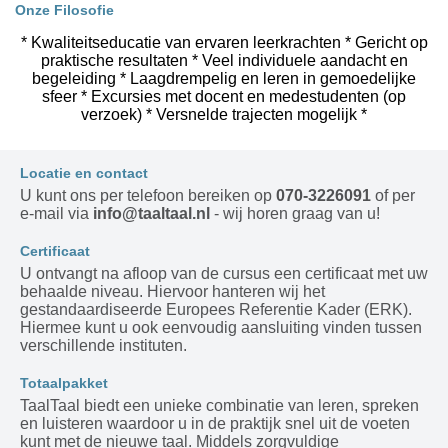
Onze Filosofie
* Kwaliteitseducatie van ervaren leerkrachten * Gericht op
praktische resultaten * Veel individuele aandacht en
begeleiding * Laagdrempelig en leren in gemoedelijke
sfeer * Excursies met docent en medestudenten (op
verzoek) * Versnelde trajecten mogelijk *
Locatie en contact
U kunt ons per telefoon bereiken op
070-3226091
of per
e-mail via
info@taaltaal.nl
- wij horen graag van u!
Certificaat
U ontvangt na afloop van de cursus een certificaat met uw
behaalde niveau. Hiervoor hanteren wij het
gestandaardiseerde Europees Referentie Kader (ERK).
Hiermee kunt u ook eenvoudig aansluiting vinden tussen
verschillende instituten.
Totaalpakket
TaalTaal biedt een unieke combinatie van leren, spreken
en luisteren waardoor u in de praktijk snel uit de voeten
kunt met de nieuwe taal. Middels zorgvuldige