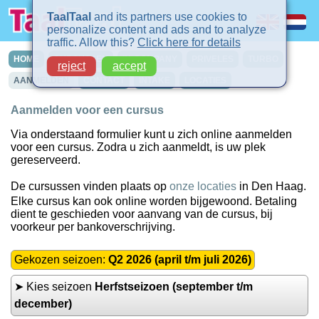
TaalTaal
and its partners use cookies to
personalize content and ads and to analyze
traffic. Allow this?
Click here for details
HOME
CURSUSSEN
IN-COMPANY
PRIVELES
TURBO
reject
accept
AANMELDEN
CONTACT
INTAKE
LOCATIES
Aanmelden voor een cursus
Via onderstaand formulier kunt u zich online aanmelden
voor een cursus. Zodra u zich aanmeldt, is uw plek
gereserveerd.
De cursussen vinden plaats op
onze locaties
in Den Haag.
Elke cursus kan ook online worden bijgewoond. Betaling
dient te geschieden voor aanvang van de cursus, bij
voorkeur per bankoverschrijving.
Gekozen seizoen:
Q2 2026 (april t/m juli 2026)
➤ Kies seizoen
Herfstseizoen (september t/m
december)