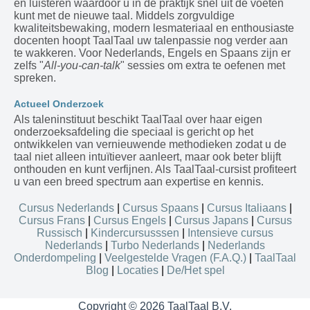
en luisteren waardoor u in de praktijk snel uit de voeten
kunt met de nieuwe taal. Middels zorgvuldige
kwaliteitsbewaking, modern lesmateriaal en enthousiaste
docenten hoopt TaalTaal uw talenpassie nog verder aan
te wakkeren. Voor Nederlands, Engels en Spaans zijn er
zelfs "
All-you-can-talk
" sessies om extra te oefenen met
spreken.
Actueel Onderzoek
Als taleninstituut beschikt TaalTaal over haar eigen
onderzoeksafdeling die speciaal is gericht op het
ontwikkelen van vernieuwende methodieken zodat u de
taal niet alleen intuïtiever aanleert, maar ook beter blijft
onthouden en kunt verfijnen. Als TaalTaal-cursist profiteert
u van een breed spectrum aan expertise en kennis.
Cursus Nederlands
|
Cursus Spaans
|
Cursus Italiaans
|
Cursus Frans
|
Cursus Engels
|
Cursus Japans
|
Cursus
Russisch
|
Kindercursusssen
|
Intensieve cursus
Nederlands
|
Turbo Nederlands
|
Nederlands
Onderdompeling
|
Veelgestelde Vragen (F.A.Q.)
|
TaalTaal
Blog
|
Locaties
|
De/Het spel
Copyright © 2026 TaalTaal B.V.