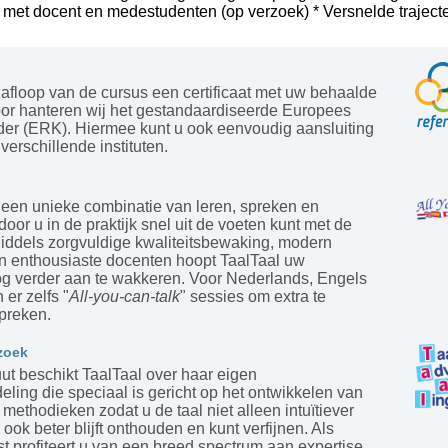
 met docent en medestudenten (op verzoek) * Versnelde trajecte
afloop van de cursus een certificaat met uw behaalde
oor hanteren wij het gestandaardiseerde Europees
der (ERK). Hiermee kunt u ook eenvoudig aansluiting
verschillende instituten.
 een unieke combinatie van leren, spreken en
door u in de praktijk snel uit de voeten kunt met de
Middels zorgvuldige kwaliteitsbewaking, modern
en enthousiaste docenten hoopt TaalTaal uw
og verder aan te wakkeren. Voor Nederlands, Engels
 er zelfs "
All-you-can-talk
" sessies om extra te
preken.
zoek
tuut beschikt TaalTaal over haar eigen
ling die speciaal is gericht op het ontwikkelen van
ethodieken zodat u de taal niet alleen intuïtiever
 ook beter blijft onthouden en kunt verfijnen. Als
st profiteert u van een breed spectrum aan expertise