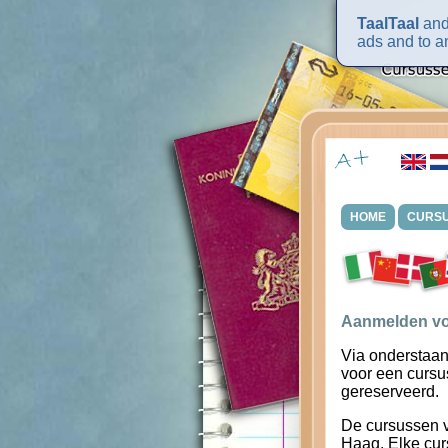
TaalTaal
and 
ads and to an
HOME
CURS
Aanmelden vo
Via onderstaan
voor een cursu
gereserveerd.
De cursussen 
Haag. Elke cur