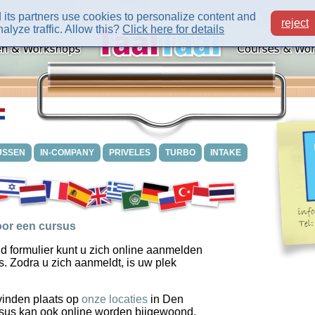
its partners use cookies to personalize content and
reject
alyze traffic. Allow this?
Click here for details
USSEN
IN-COMPANY
PRIVELES
TURBO
INTAKE
or een cursus
d formulier kunt u zich online aanmelden
s. Zodra u zich aanmeldt, is uw plek
vinden plaats op
onze locaties
in Den
sus kan ook online worden bijgewoond.