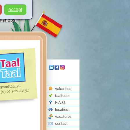
accept
vakanties
taaltoets
F.A.Q.
locaties
vacatures
contact