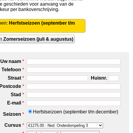
 te geschieden voor aanvang van de
rkeur per bankoverschrijving.
oen:
Herfstseizoen (september t/m
en
Zomerseizoen (juli & augustus)
Uw naam
*
Telefoon
*
Straat
*
Huisnr.
Postcode
*
Stad
*
E-mail
*
Herfstseizoen (september t/m december)
Seizoen
*
Cursus
*