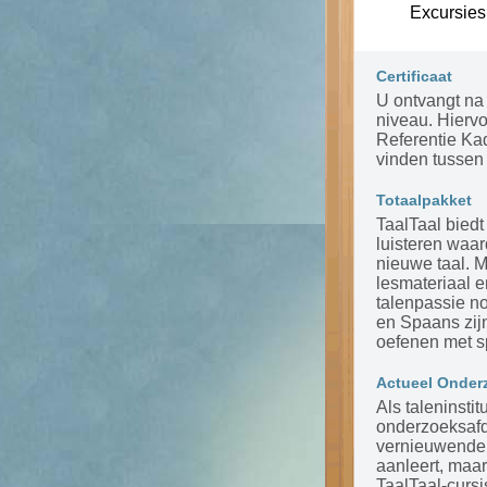
Excursies
Certificaat
U ontvangt na 
niveau. Hierv
Referentie Ka
vinden tussen 
Totaalpakket
TaalTaal biedt
luisteren waar
nieuwe taal. 
lesmateriaal 
talenpassie n
en Spaans zijn
oefenen met s
Actueel Onder
Als taleninsti
onderzoeksafde
vernieuwende m
aanleert, maar
TaalTaal-cursi