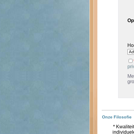
Op
Ho
pri
Met
gr
Onze Filosofie
* Kwalitei
individue