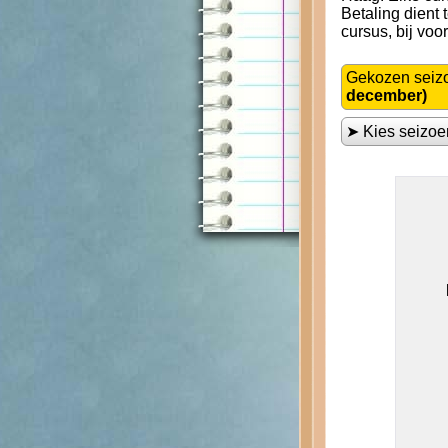
Betaling dient
cursus, bij voo
Gekozen seiz
december)
➤ Kies seizo