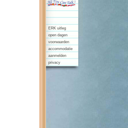
ERK uitleg
open dagen
voorwaarden
accommodatie
aanmelden
privacy