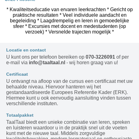
* Kwaliteitseducatie van ervaren leerkrachten * Gericht op
praktische resultaten * Veel individuele aandacht en
begeleiding * Laagdrempelig en leren in gemoedelijke
sfeer * Excursies met docent en medestudenten (op
verzoek) * Versnelde trajecten mogelijk *
Locatie en contact
U kunt ons per telefoon bereiken op
070-3226091
of per
e-mail via
info@taaltaal.nl
- wij horen graag van u!
Certificaat
U ontvangt na afloop van de cursus een certificaat met uw
behaalde niveau. Hiervoor hanteren wij het
gestandaardiseerde Europees Referentie Kader (ERK).
Hiermee kunt u ook eenvoudig aansluiting vinden tussen
verschillende instituten.
Totaalpakket
TaalTaal biedt een unieke combinatie van leren, spreken
en luisteren waardoor u in de praktijk snel uit de voeten
kunt met de nieuwe taal. Middels zorgvuldige
kwaliteitsbewaking, modern lesmateriaal en enthousiaste