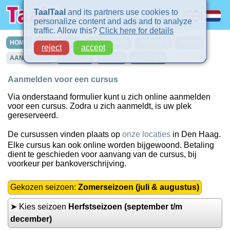
TaalTaal
and its partners use cookies to
personalize content and ads and to analyze
traffic. Allow this?
Click here for details
HOME
CURSUSSEN
IN-COMPANY
PRIVELES
TURBO
reject
accept
AANMELDEN
CONTACT
INTAKE
LOCATIES
Aanmelden voor een cursus
Via onderstaand formulier kunt u zich online aanmelden
voor een cursus. Zodra u zich aanmeldt, is uw plek
gereserveerd.
De cursussen vinden plaats op
onze locaties
in Den Haag.
Elke cursus kan ook online worden bijgewoond. Betaling
dient te geschieden voor aanvang van de cursus, bij
voorkeur per bankoverschrijving.
Gekozen seizoen:
Zomerseizoen (juli & augustus)
➤ Kies seizoen
Herfstseizoen (september t/m
december)