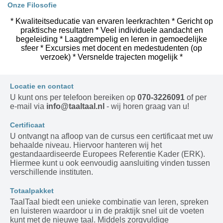
Onze Filosofie
* Kwaliteitseducatie van ervaren leerkrachten * Gericht op
praktische resultaten * Veel individuele aandacht en
begeleiding * Laagdrempelig en leren in gemoedelijke
sfeer * Excursies met docent en medestudenten (op
verzoek) * Versnelde trajecten mogelijk *
Locatie en contact
U kunt ons per telefoon bereiken op
070-3226091
of per
e-mail via
info@taaltaal.nl
- wij horen graag van u!
Certificaat
U ontvangt na afloop van de cursus een certificaat met uw
behaalde niveau. Hiervoor hanteren wij het
gestandaardiseerde Europees Referentie Kader (ERK).
Hiermee kunt u ook eenvoudig aansluiting vinden tussen
verschillende instituten.
Totaalpakket
TaalTaal biedt een unieke combinatie van leren, spreken
en luisteren waardoor u in de praktijk snel uit de voeten
kunt met de nieuwe taal. Middels zorgvuldige