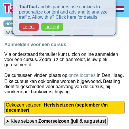
TaalTaal
and its partners use cookies to
personalize content and ads and to analyze
traffic. Allow this?
Click here for details
HOME
CURSUSSEN
IN-COMPANY
PRIVELES
TURBO
reject
accept
AANMELDEN
CONTACT
INTAKE
LOCATIES
Aanmelden voor een cursus
Via onderstaand formulier kunt u zich online aanmelden
voor een cursus. Zodra u zich aanmeldt, is uw plek
gereserveerd.
De cursussen vinden plaats op
onze locaties
in Den Haag.
Elke cursus kan ook online worden bijgewoond. Betaling
dient te geschieden voor aanvang van de cursus, bij
voorkeur per bankoverschrijving.
Gekozen seizoen:
Herfstseizoen (september t/m
december)
➤ Kies seizoen
Zomerseizoen (juli & augustus)