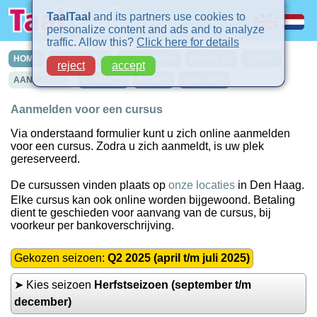
TaalTaal
and its partners use cookies to
personalize content and ads and to analyze
traffic. Allow this?
Click here for details
HOME
CURSUSSEN
IN-COMPANY
PRIVELES
TURBO
reject
accept
AANMELDEN
CONTACT
INTAKE
LOCATIES
Aanmelden voor een cursus
Via onderstaand formulier kunt u zich online aanmelden
voor een cursus. Zodra u zich aanmeldt, is uw plek
gereserveerd.
De cursussen vinden plaats op
onze locaties
in Den Haag.
Elke cursus kan ook online worden bijgewoond. Betaling
dient te geschieden voor aanvang van de cursus, bij
voorkeur per bankoverschrijving.
Gekozen seizoen:
Q2 2025 (april t/m juli 2025)
➤ Kies seizoen
Herfstseizoen (september t/m
december)