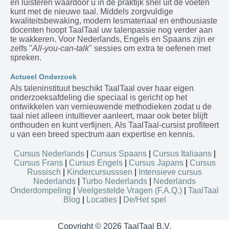
en luisteren waardoor u in de praktijk snel uit de voeten
kunt met de nieuwe taal. Middels zorgvuldige
kwaliteitsbewaking, modern lesmateriaal en enthousiaste
docenten hoopt TaalTaal uw talenpassie nog verder aan
te wakkeren. Voor Nederlands, Engels en Spaans zijn er
zelfs "
All-you-can-talk
" sessies om extra te oefenen met
spreken.
Actueel Onderzoek
Als taleninstituut beschikt TaalTaal over haar eigen
onderzoeksafdeling die speciaal is gericht op het
ontwikkelen van vernieuwende methodieken zodat u de
taal niet alleen intuïtiever aanleert, maar ook beter blijft
onthouden en kunt verfijnen. Als TaalTaal-cursist profiteert
u van een breed spectrum aan expertise en kennis.
Cursus Nederlands
|
Cursus Spaans
|
Cursus Italiaans
|
Cursus Frans
|
Cursus Engels
|
Cursus Japans
|
Cursus
Russisch
|
Kindercursusssen
|
Intensieve cursus
Nederlands
|
Turbo Nederlands
|
Nederlands
Onderdompeling
|
Veelgestelde Vragen (F.A.Q.)
|
TaalTaal
Blog
|
Locaties
|
De/Het spel
Copyright © 2026 TaalTaal B.V.