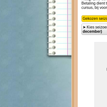
Betaling dient
cursus, bij voo
Gekozen seiz
➤ Kies seizo
december)