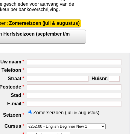
 te geschieden voor aanvang van de
rkeur per bankoverschrijving.
oen:
Zomerseizoen (juli & augustus)
en
Herfstseizoen (september t/m
Uw naam
*
Telefoon
*
Straat
*
Huisnr.
Postcode
*
Stad
*
E-mail
*
Zomerseizoen (juli & augustus)
Seizoen
*
Cursus
*