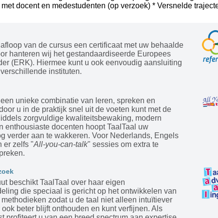
 met docent en medestudenten (op verzoek) * Versnelde trajecte
afloop van de cursus een certificaat met uw behaalde
oor hanteren wij het gestandaardiseerde Europees
der (ERK). Hiermee kunt u ook eenvoudig aansluiting
verschillende instituten.
 een unieke combinatie van leren, spreken en
door u in de praktijk snel uit de voeten kunt met de
Middels zorgvuldige kwaliteitsbewaking, modern
en enthousiaste docenten hoopt TaalTaal uw
og verder aan te wakkeren. Voor Nederlands, Engels
 er zelfs "
All-you-can-talk
" sessies om extra te
preken.
zoek
tuut beschikt TaalTaal over haar eigen
ling die speciaal is gericht op het ontwikkelen van
ethodieken zodat u de taal niet alleen intuïtiever
 ook beter blijft onthouden en kunt verfijnen. Als
st profiteert u van een breed spectrum aan expertise