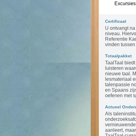
Excursies
Certificaat
U ontvangt na 
niveau. Hierv
Referentie Ka
vinden tussen 
Totaalpakket
TaalTaal biedt
luisteren waar
nieuwe taal. 
lesmateriaal 
talenpassie n
en Spaans zijn
oefenen met s
Actueel Onder
Als taleninsti
onderzoeksafde
vernieuwende m
aanleert, maar
TaalTaal-cursi