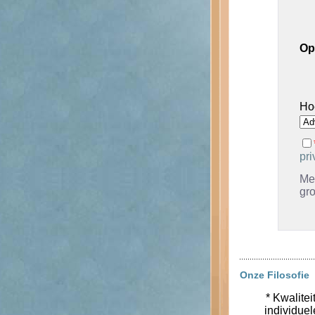
Op
Ho
pri
Met
gr
Onze Filosofie
* Kwalitei
individue