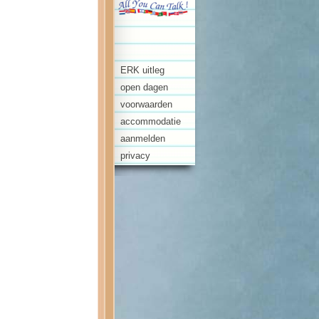
ERK uitleg
open dagen
voorwaarden
accommodatie
aanmelden
privacy