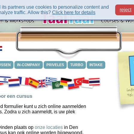
its partners use cookies to personalize content and
reject
alyze traffic. Allow this?
Click here for details
USSEN
IN-COMPANY
PRIVELES
TURBO
INTAKE
or een cursus
d formulier kunt u zich online aanmelden
s. Zodra u zich aanmeldt, is uw plek
vinden plaats op
onze locaties
in Den
sus kan ook online worden bijgewoond.