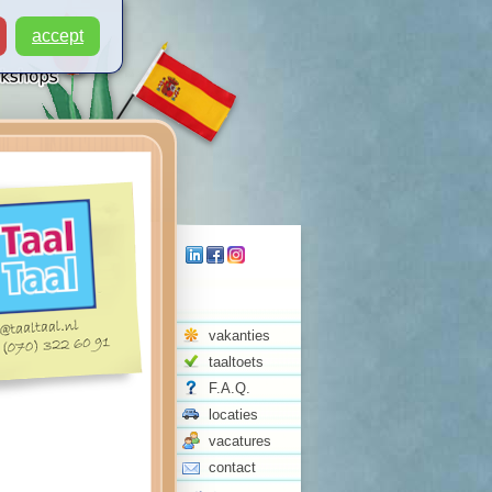
accept
vakanties
taaltoets
F.A.Q.
locaties
vacatures
contact