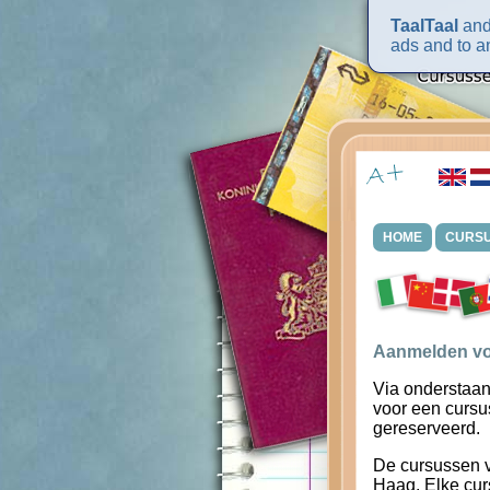
TaalTaal
and 
ads and to an
HOME
CURS
Aanmelden vo
Via onderstaan
voor een cursu
gereserveerd.
De cursussen 
Haag. Elke cur