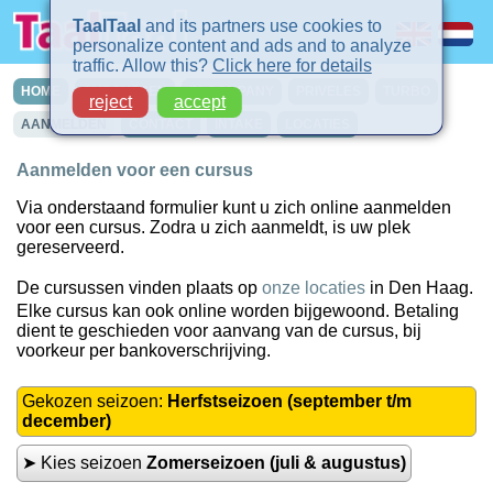
TaalTaal
and its partners use cookies to
personalize content and ads and to analyze
traffic. Allow this?
Click here for details
HOME
CURSUSSEN
IN-COMPANY
PRIVELES
TURBO
reject
accept
AANMELDEN
CONTACT
INTAKE
LOCATIES
Aanmelden voor een cursus
Via onderstaand formulier kunt u zich online aanmelden
voor een cursus. Zodra u zich aanmeldt, is uw plek
gereserveerd.
De cursussen vinden plaats op
onze locaties
in Den Haag.
Elke cursus kan ook online worden bijgewoond. Betaling
dient te geschieden voor aanvang van de cursus, bij
voorkeur per bankoverschrijving.
Gekozen seizoen:
Herfstseizoen (september t/m
december)
➤ Kies seizoen
Zomerseizoen (juli & augustus)