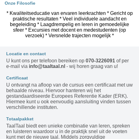
Onze Filosofie
* Kwaliteitseducatie van ervaren leerkrachten * Gericht op
praktische resultaten * Veel individuele aandacht en
begeleiding * Laagdrempelig en leren in gemoedelijke
sfeer * Excursies met docent en medestudenten (op
verzoek) * Versnelde trajecten mogelijk *
Locatie en contact
U kunt ons per telefoon bereiken op
070-3226091
of per
e-mail via
info@taaltaal.nl
- wij horen graag van u!
Certificaat
U ontvangt na afloop van de cursus een certificaat met uw
behaalde niveau. Hiervoor hanteren wij het
gestandaardiseerde Europees Referentie Kader (ERK).
Hiermee kunt u ook eenvoudig aansluiting vinden tussen
verschillende instituten.
Totaalpakket
TaalTaal biedt een unieke combinatie van leren, spreken
en luisteren waardoor u in de praktijk snel uit de voeten
kunt met de nieuwe taal. Middels zorgvuldige