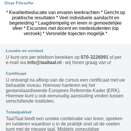
Onze Filosofie
* Kwaliteitseducatie van ervaren leerkrachten * Gericht op
praktische resultaten * Veel individuele aandacht en
begeleiding * Laagdrempelig en leren in gemoedelijke
sfeer * Excursies met docent en medestudenten (op
verzoek) * Versnelde trajecten mogelijk *
Locatie en contact
U kunt ons per telefoon bereiken op
070-3226091
of per
e-mail via
info@taaltaal.nl
- wij horen graag van u!
Certificaat
U ontvangt na afloop van de cursus een certificaat met uw
behaalde niveau. Hiervoor hanteren wij het
gestandaardiseerde Europees Referentie Kader (ERK).
Hiermee kunt u ook eenvoudig aansluiting vinden tussen
verschillende instituten.
Totaalpakket
TaalTaal biedt een unieke combinatie van leren, spreken
en luisteren waardoor u in de praktijk snel uit de voeten
kunt met de nieuwe taal. Middels zorgvuldige