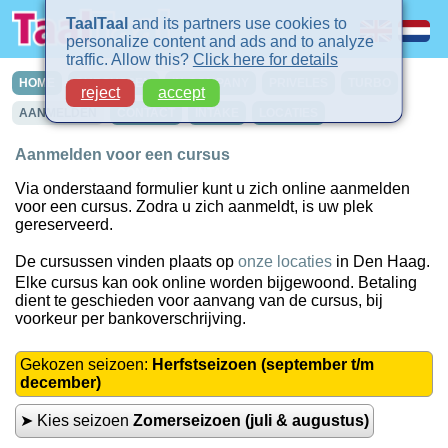
TaalTaal
and its partners use cookies to
personalize content and ads and to analyze
traffic. Allow this?
Click here for details
HOME
CURSUSSEN
IN-COMPANY
PRIVELES
TURBO
reject
accept
AANMELDEN
CONTACT
INTAKE
LOCATIES
Aanmelden voor een cursus
Via onderstaand formulier kunt u zich online aanmelden
voor een cursus. Zodra u zich aanmeldt, is uw plek
gereserveerd.
De cursussen vinden plaats op
onze locaties
in Den Haag.
Elke cursus kan ook online worden bijgewoond. Betaling
dient te geschieden voor aanvang van de cursus, bij
voorkeur per bankoverschrijving.
Gekozen seizoen:
Herfstseizoen (september t/m
december)
➤ Kies seizoen
Zomerseizoen (juli & augustus)