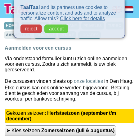
TaalTaal
and its partners use cookies to
personalize content and ads and to analyze
traffic. Allow this?
Click here for details
HOME
CURSUSSEN
IN-COMPANY
PRIVELES
TURBO
reject
accept
AANMELDEN
CONTACT
INTAKE
LOCATIES
Aanmelden voor een cursus
Via onderstaand formulier kunt u zich online aanmelden
voor een cursus. Zodra u zich aanmeldt, is uw plek
gereserveerd.
De cursussen vinden plaats op
onze locaties
in Den Haag.
Elke cursus kan ook online worden bijgewoond. Betaling
dient te geschieden voor aanvang van de cursus, bij
voorkeur per bankoverschrijving.
Gekozen seizoen:
Herfstseizoen (september t/m
december)
➤ Kies seizoen
Zomerseizoen (juli & augustus)