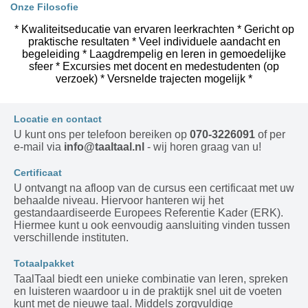
Onze Filosofie
* Kwaliteitseducatie van ervaren leerkrachten * Gericht op
praktische resultaten * Veel individuele aandacht en
begeleiding * Laagdrempelig en leren in gemoedelijke
sfeer * Excursies met docent en medestudenten (op
verzoek) * Versnelde trajecten mogelijk *
Locatie en contact
U kunt ons per telefoon bereiken op
070-3226091
of per
e-mail via
info@taaltaal.nl
- wij horen graag van u!
Certificaat
U ontvangt na afloop van de cursus een certificaat met uw
behaalde niveau. Hiervoor hanteren wij het
gestandaardiseerde Europees Referentie Kader (ERK).
Hiermee kunt u ook eenvoudig aansluiting vinden tussen
verschillende instituten.
Totaalpakket
TaalTaal biedt een unieke combinatie van leren, spreken
en luisteren waardoor u in de praktijk snel uit de voeten
kunt met de nieuwe taal. Middels zorgvuldige