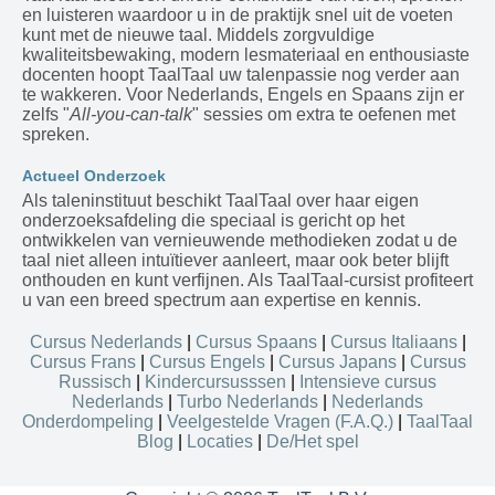
en luisteren waardoor u in de praktijk snel uit de voeten
kunt met de nieuwe taal. Middels zorgvuldige
kwaliteitsbewaking, modern lesmateriaal en enthousiaste
docenten hoopt TaalTaal uw talenpassie nog verder aan
te wakkeren. Voor Nederlands, Engels en Spaans zijn er
zelfs "
All-you-can-talk
" sessies om extra te oefenen met
spreken.
Actueel Onderzoek
Als taleninstituut beschikt TaalTaal over haar eigen
onderzoeksafdeling die speciaal is gericht op het
ontwikkelen van vernieuwende methodieken zodat u de
taal niet alleen intuïtiever aanleert, maar ook beter blijft
onthouden en kunt verfijnen. Als TaalTaal-cursist profiteert
u van een breed spectrum aan expertise en kennis.
Cursus Nederlands
|
Cursus Spaans
|
Cursus Italiaans
|
Cursus Frans
|
Cursus Engels
|
Cursus Japans
|
Cursus
Russisch
|
Kindercursusssen
|
Intensieve cursus
Nederlands
|
Turbo Nederlands
|
Nederlands
Onderdompeling
|
Veelgestelde Vragen (F.A.Q.)
|
TaalTaal
Blog
|
Locaties
|
De/Het spel