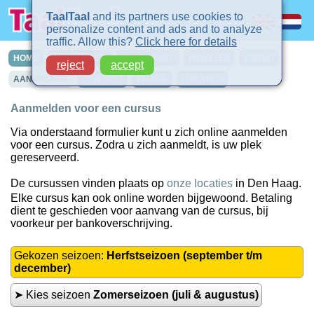
TaalTaal
and its partners use cookies to
personalize content and ads and to analyze
traffic. Allow this?
Click here for details
HOME
CURSUSSEN
IN-COMPANY
PRIVELES
TURBO
reject
accept
AANMELDEN
CONTACT
INTAKE
LOCATIES
Aanmelden voor een cursus
Via onderstaand formulier kunt u zich online aanmelden
voor een cursus. Zodra u zich aanmeldt, is uw plek
gereserveerd.
De cursussen vinden plaats op
onze locaties
in Den Haag.
Elke cursus kan ook online worden bijgewoond. Betaling
dient te geschieden voor aanvang van de cursus, bij
voorkeur per bankoverschrijving.
Gekozen seizoen:
Herfstseizoen (september t/m
december)
➤ Kies seizoen
Zomerseizoen (juli & augustus)