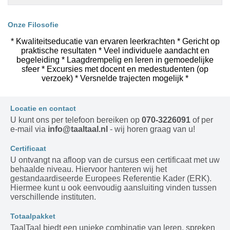
Onze Filosofie
* Kwaliteitseducatie van ervaren leerkrachten * Gericht op
praktische resultaten * Veel individuele aandacht en
begeleiding * Laagdrempelig en leren in gemoedelijke
sfeer * Excursies met docent en medestudenten (op
verzoek) * Versnelde trajecten mogelijk *
Locatie en contact
U kunt ons per telefoon bereiken op
070-3226091
of per
e-mail via
info@taaltaal.nl
- wij horen graag van u!
Certificaat
U ontvangt na afloop van de cursus een certificaat met uw
behaalde niveau. Hiervoor hanteren wij het
gestandaardiseerde Europees Referentie Kader (ERK).
Hiermee kunt u ook eenvoudig aansluiting vinden tussen
verschillende instituten.
Totaalpakket
TaalTaal biedt een unieke combinatie van leren, spreken