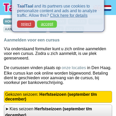
TaalTaal
and its partners use cookies to
personalize content and ads and to analyze
traffic. Allow this?
Click here for details
HOME
CURSUSSEN
IN-COMPANY
PRIVELES
TURBO
reject
accept
AANMELDEN
CONTACT
INTAKE
LOCATIES
Aanmelden voor een cursus
Via onderstaand formulier kunt u zich online aanmelden
voor een cursus. Zodra u zich aanmeldt, is uw plek
gereserveerd.
De cursussen vinden plaats op
onze locaties
in Den Haag.
Elke cursus kan ook online worden bijgewoond. Betaling
dient te geschieden voor aanvang van de cursus, bij
voorkeur per bankoverschrijving.
Gekozen seizoen:
Herfstseizoen (september t/m
december)
➤ Kies seizoen
Herfstseizoen (september t/m
december)