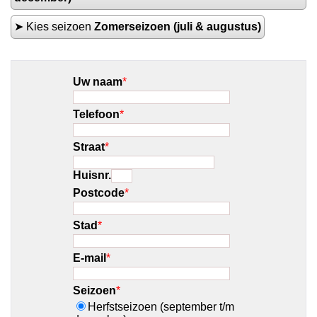
➤ Kies seizoen
Zomerseizoen (juli & augustus)
Uw naam
*
Telefoon
*
Straat
*
Huisnr.
Postcode
*
Stad
*
E-mail
*
Seizoen
*
Herfstseizoen (september t/m