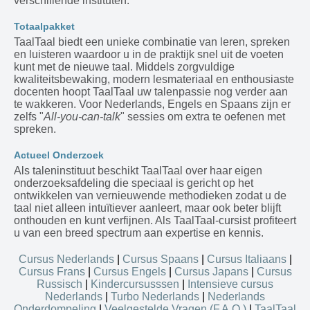
verschillende instituten.
Totaalpakket
TaalTaal biedt een unieke combinatie van leren, spreken
en luisteren waardoor u in de praktijk snel uit de voeten
kunt met de nieuwe taal. Middels zorgvuldige
kwaliteitsbewaking, modern lesmateriaal en enthousiaste
docenten hoopt TaalTaal uw talenpassie nog verder aan
te wakkeren. Voor Nederlands, Engels en Spaans zijn er
zelfs "
All-you-can-talk
" sessies om extra te oefenen met
spreken.
Actueel Onderzoek
Als taleninstituut beschikt TaalTaal over haar eigen
onderzoeksafdeling die speciaal is gericht op het
ontwikkelen van vernieuwende methodieken zodat u de
taal niet alleen intuïtiever aanleert, maar ook beter blijft
onthouden en kunt verfijnen. Als TaalTaal-cursist profiteert
u van een breed spectrum aan expertise en kennis.
Cursus Nederlands
|
Cursus Spaans
|
Cursus Italiaans
|
Cursus Frans
|
Cursus Engels
|
Cursus Japans
|
Cursus
Russisch
|
Kindercursusssen
|
Intensieve cursus
Nederlands
|
Turbo Nederlands
|
Nederlands
Onderdompeling
|
Veelgestelde Vragen (F.A.Q.)
|
TaalTaal