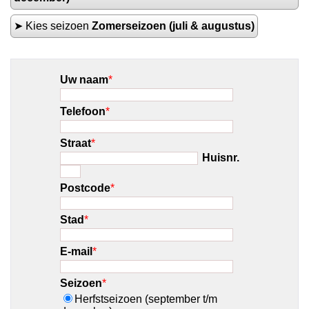
➤ Kies seizoen
Zomerseizoen (juli & augustus)
Uw naam
*
Telefoon
*
Straat
*
Huisnr.
Postcode
*
Stad
*
E-mail
*
Seizoen
*
Herfstseizoen (september t/m