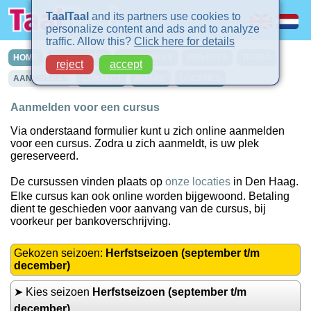
TaalTaal
and its partners use cookies to
personalize content and ads and to analyze
traffic. Allow this?
Click here for details
HOME
CURSUSSEN
IN-COMPANY
PRIVELES
TURBO
reject
accept
AANMELDEN
CONTACT
INTAKE
LOCATIES
Aanmelden voor een cursus
Via onderstaand formulier kunt u zich online aanmelden
voor een cursus. Zodra u zich aanmeldt, is uw plek
gereserveerd.
De cursussen vinden plaats op
onze locaties
in Den Haag.
Elke cursus kan ook online worden bijgewoond. Betaling
dient te geschieden voor aanvang van de cursus, bij
voorkeur per bankoverschrijving.
Gekozen seizoen:
Herfstseizoen (september t/m
december)
➤ Kies seizoen
Herfstseizoen (september t/m
december)