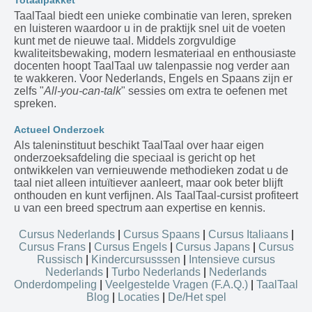
Totaalpakket
TaalTaal biedt een unieke combinatie van leren, spreken
en luisteren waardoor u in de praktijk snel uit de voeten
kunt met de nieuwe taal. Middels zorgvuldige
kwaliteitsbewaking, modern lesmateriaal en enthousiaste
docenten hoopt TaalTaal uw talenpassie nog verder aan
te wakkeren. Voor Nederlands, Engels en Spaans zijn er
zelfs "
All-you-can-talk
" sessies om extra te oefenen met
spreken.
Actueel Onderzoek
Als taleninstituut beschikt TaalTaal over haar eigen
onderzoeksafdeling die speciaal is gericht op het
ontwikkelen van vernieuwende methodieken zodat u de
taal niet alleen intuïtiever aanleert, maar ook beter blijft
onthouden en kunt verfijnen. Als TaalTaal-cursist profiteert
u van een breed spectrum aan expertise en kennis.
Cursus Nederlands
|
Cursus Spaans
|
Cursus Italiaans
|
Cursus Frans
|
Cursus Engels
|
Cursus Japans
|
Cursus
Russisch
|
Kindercursusssen
|
Intensieve cursus
Nederlands
|
Turbo Nederlands
|
Nederlands
Onderdompeling
|
Veelgestelde Vragen (F.A.Q.)
|
TaalTaal
Blog
|
Locaties
|
De/Het spel