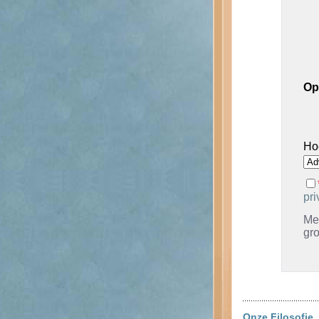
Op
Ho
pri
Met
gr
Onze Filosofie