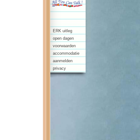
ERK uitleg
open dagen
voorwaarden
accommodatie
aanmelden
privacy