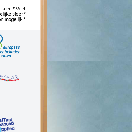
ltaten * Veel
lijke sfeer *
n mogelijk *