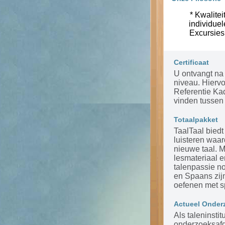
* Kwalitei
individue
Excursies
Certificaat
U ontvangt na 
niveau. Hierv
Referentie Ka
vinden tussen 
Totaalpakket
TaalTaal biedt
luisteren waar
nieuwe taal. 
lesmateriaal 
talenpassie n
en Spaans zijn
oefenen met s
Actueel Onder
Als taleninsti
onderzoeksafde