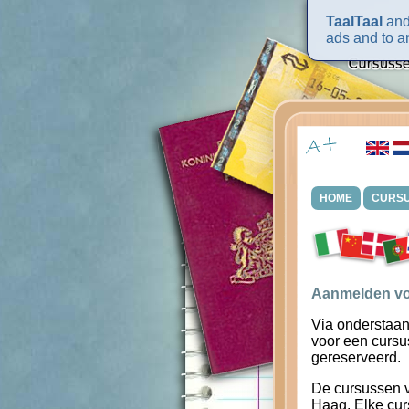
TaalTaal
and 
ads and to an
HOME
CURS
Aanmelden vo
Via onderstaan
voor een cursu
gereserveerd.
De cursussen 
Haag. Elke cur