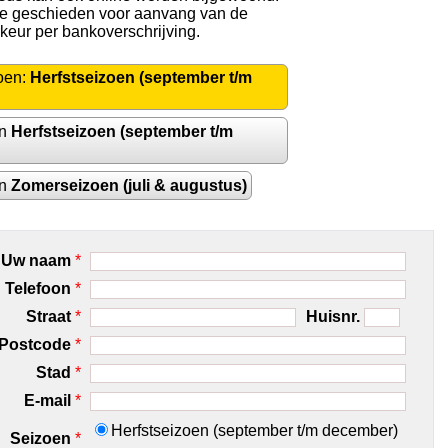
 te geschieden voor aanvang van de
rkeur per bankoverschrijving.
oen:
Herfstseizoen (september t/m
en
Herfstseizoen (september t/m
en
Zomerseizoen (juli & augustus)
Uw naam
*
Telefoon
*
Straat
*
Huisnr.
Postcode
*
Stad
*
E-mail
*
Herfstseizoen (september t/m december)
Seizoen
*