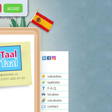
accept
vakanties
taaltoets
F.A.Q.
locaties
vacatures
contact