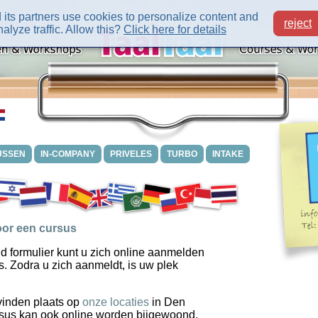
its partners use cookies to personalize content and
reject
alyze traffic. Allow this?
Click here for details
USSEN
IN-COMPANY
PRIVELES
TURBO
INTAKE
or een cursus
d formulier kunt u zich online aanmelden
s. Zodra u zich aanmeldt, is uw plek
vinden plaats op
onze locaties
in Den
sus kan ook online worden bijgewoond.