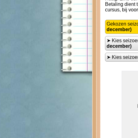
Betaling dient
cursus, bij voo
Gekozen seiz
december)
➤ Kies seizo
december)
➤ Kies seizo