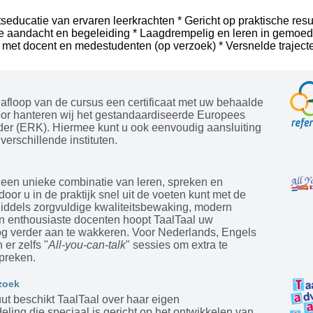
tseducatie van ervaren leerkrachten * Gericht op praktische resu
le aandacht en begeleiding * Laagdrempelig en leren in gemoede
 met docent en medestudenten (op verzoek) * Versnelde trajecte
afloop van de cursus een certificaat met uw behaalde
oor hanteren wij het gestandaardiseerde Europees
der (ERK). Hiermee kunt u ook eenvoudig aansluiting
verschillende instituten.
 een unieke combinatie van leren, spreken en
door u in de praktijk snel uit de voeten kunt met de
Middels zorgvuldige kwaliteitsbewaking, modern
en enthousiaste docenten hoopt TaalTaal uw
og verder aan te wakkeren. Voor Nederlands, Engels
 er zelfs "
All-you-can-talk
" sessies om extra te
preken.
zoek
tuut beschikt TaalTaal over haar eigen
ling die speciaal is gericht op het ontwikkelen van