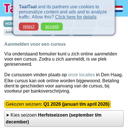
TaalTaal
and its partners use cookies to
personalize content and ads and to analyze
traffic. Allow this?
Click here for details
HOME
CURSUSSEN
IN-COMPANY
PRIVELES
TURBO
reject
accept
AANMELDEN
CONTACT
INTAKE
LOCATIES
Aanmelden voor een cursus
Via onderstaand formulier kunt u zich online aanmelden
voor een cursus. Zodra u zich aanmeldt, is uw plek
gereserveerd.
De cursussen vinden plaats op
onze locaties
in Den Haag.
Elke cursus kan ook online worden bijgewoond. Betaling
dient te geschieden voor aanvang van de cursus, bij
voorkeur per bankoverschrijving.
Gekozen seizoen:
Q1 2026 (januari t/m april 2026)
➤ Kies seizoen
Herfstseizoen (september t/m
december)