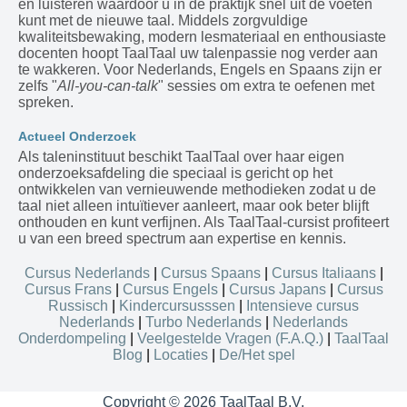
en luisteren waardoor u in de praktijk snel uit de voeten
kunt met de nieuwe taal. Middels zorgvuldige
kwaliteitsbewaking, modern lesmateriaal en enthousiaste
docenten hoopt TaalTaal uw talenpassie nog verder aan
te wakkeren. Voor Nederlands, Engels en Spaans zijn er
zelfs "
All-you-can-talk
" sessies om extra te oefenen met
spreken.
Actueel Onderzoek
Als taleninstituut beschikt TaalTaal over haar eigen
onderzoeksafdeling die speciaal is gericht op het
ontwikkelen van vernieuwende methodieken zodat u de
taal niet alleen intuïtiever aanleert, maar ook beter blijft
onthouden en kunt verfijnen. Als TaalTaal-cursist profiteert
u van een breed spectrum aan expertise en kennis.
Cursus Nederlands
|
Cursus Spaans
|
Cursus Italiaans
|
Cursus Frans
|
Cursus Engels
|
Cursus Japans
|
Cursus
Russisch
|
Kindercursusssen
|
Intensieve cursus
Nederlands
|
Turbo Nederlands
|
Nederlands
Onderdompeling
|
Veelgestelde Vragen (F.A.Q.)
|
TaalTaal
Blog
|
Locaties
|
De/Het spel
Copyright © 2026 TaalTaal B.V.