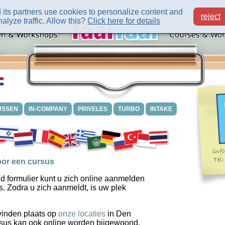
its partners use cookies to personalize content and
reject
alyze traffic. Allow this?
Click here for details
USSEN
IN-COMPANY
PRIVELES
TURBO
INTAKE
or een cursus
d formulier kunt u zich online aanmelden
s. Zodra u zich aanmeldt, is uw plek
vinden plaats op
onze locaties
in Den
sus kan ook online worden bijgewoond.