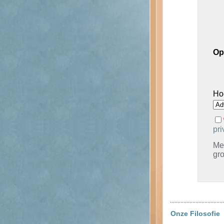
Op
Ho
pri
Met
gr
Onze Filosofie