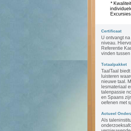
* Kwalitei
individue
Excursies
Certificaat
U ontvangt na 
niveau. Hierv
Referentie Ka
vinden tussen 
Totaalpakket
TaalTaal biedt
luisteren waar
nieuwe taal. 
lesmateriaal 
talenpassie n
en Spaans zijn
oefenen met s
Actueel Onder
Als taleninsti
onderzoeksafde
vernieuwende m