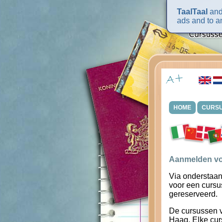
TaalTaal
and 
ads and to an
HOME
CURS
Aanmelden vo
Via onderstaan
voor een cursu
gereserveerd.
De cursussen 
Haag. Elke cur