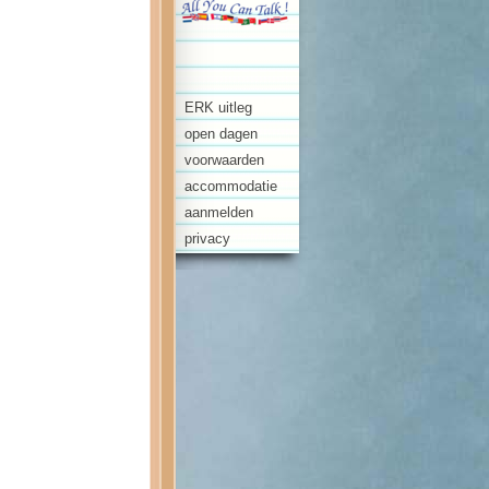
ERK uitleg
open dagen
voorwaarden
accommodatie
aanmelden
privacy