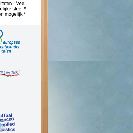
ltaten * Veel
lijke sfeer *
n mogelijk *