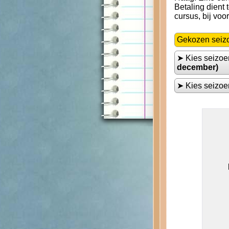
Betaling dient
cursus, bij voo
Gekozen seiz
➤ Kies seizo
december)
➤ Kies seizo