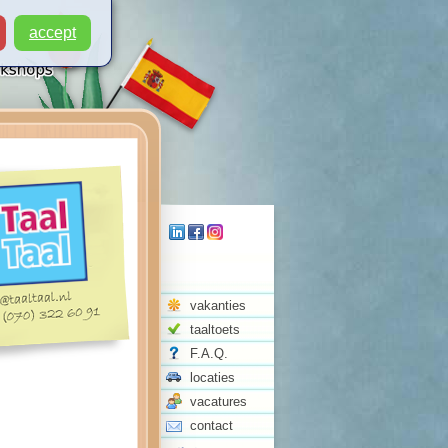
accept
vakanties
taaltoets
F.A.Q.
locaties
vacatures
contact