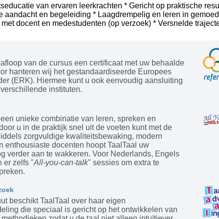
tseducatie van ervaren leerkrachten * Gericht op praktische resu
le aandacht en begeleiding * Laagdrempelig en leren in gemoede
 met docent en medestudenten (op verzoek) * Versnelde trajecte
afloop van de cursus een certificaat met uw behaalde
oor hanteren wij het gestandaardiseerde Europees
der (ERK). Hiermee kunt u ook eenvoudig aansluiting
verschillende instituten.
 een unieke combinatie van leren, spreken en
door u in de praktijk snel uit de voeten kunt met de
Middels zorgvuldige kwaliteitsbewaking, modern
en enthousiaste docenten hoopt TaalTaal uw
og verder aan te wakkeren. Voor Nederlands, Engels
 er zelfs "
All-you-can-talk
" sessies om extra te
preken.
zoek
tuut beschikt TaalTaal over haar eigen
ling die speciaal is gericht op het ontwikkelen van
ethodieken zodat u de taal niet alleen intuïtiever