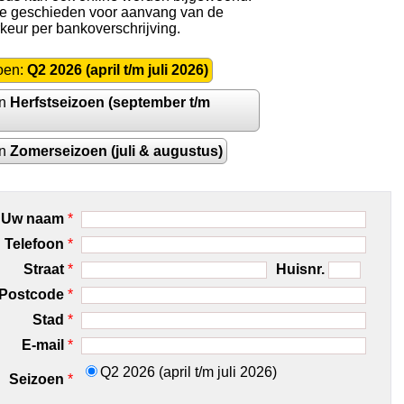
 te geschieden voor aanvang van de
rkeur per bankoverschrijving.
oen:
Q2 2026 (april t/m juli 2026)
en
Herfstseizoen (september t/m
en
Zomerseizoen (juli & augustus)
Uw naam
*
Telefoon
*
Straat
*
Huisnr.
Postcode
*
Stad
*
E-mail
*
Q2 2026 (april t/m juli 2026)
Seizoen
*