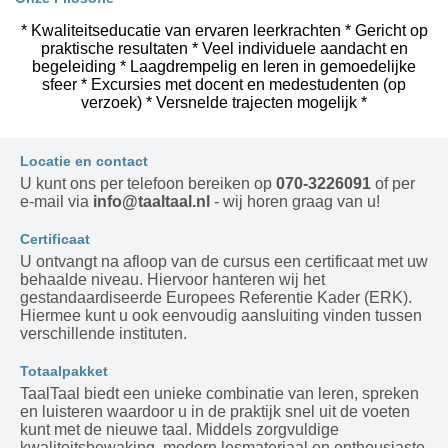
* Kwaliteitseducatie van ervaren leerkrachten * Gericht op
praktische resultaten * Veel individuele aandacht en
begeleiding * Laagdrempelig en leren in gemoedelijke
sfeer * Excursies met docent en medestudenten (op
verzoek) * Versnelde trajecten mogelijk *
Locatie en contact
U kunt ons per telefoon bereiken op
070-3226091
of per
e-mail via
info@taaltaal.nl
- wij horen graag van u!
Certificaat
U ontvangt na afloop van de cursus een certificaat met uw
behaalde niveau. Hiervoor hanteren wij het
gestandaardiseerde Europees Referentie Kader (ERK).
Hiermee kunt u ook eenvoudig aansluiting vinden tussen
verschillende instituten.
Totaalpakket
TaalTaal biedt een unieke combinatie van leren, spreken
en luisteren waardoor u in de praktijk snel uit de voeten
kunt met de nieuwe taal. Middels zorgvuldige
kwaliteitsbewaking, modern lesmateriaal en enthousiaste