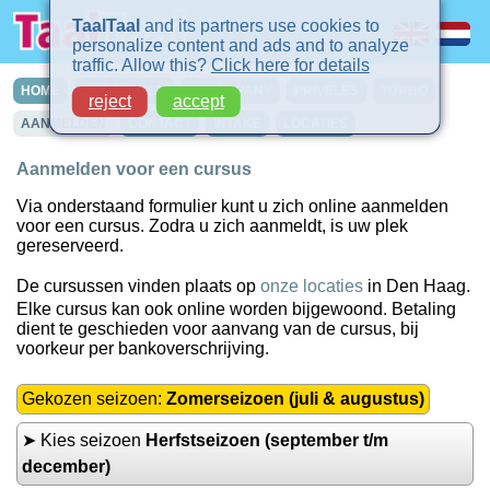
TaalTaal
and its partners use cookies to
personalize content and ads and to analyze
traffic. Allow this?
Click here for details
HOME
CURSUSSEN
IN-COMPANY
PRIVELES
TURBO
reject
accept
AANMELDEN
CONTACT
INTAKE
LOCATIES
Aanmelden voor een cursus
Via onderstaand formulier kunt u zich online aanmelden
voor een cursus. Zodra u zich aanmeldt, is uw plek
gereserveerd.
De cursussen vinden plaats op
onze locaties
in Den Haag.
Elke cursus kan ook online worden bijgewoond. Betaling
dient te geschieden voor aanvang van de cursus, bij
voorkeur per bankoverschrijving.
Gekozen seizoen:
Zomerseizoen (juli & augustus)
➤ Kies seizoen
Herfstseizoen (september t/m
december)