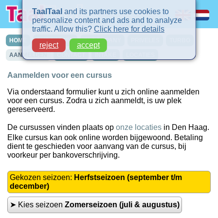
TaalTaal
and its partners use cookies to
personalize content and ads and to analyze
traffic. Allow this?
Click here for details
HOME
CURSUSSEN
IN-COMPANY
PRIVELES
TURBO
reject
accept
AANMELDEN
CONTACT
INTAKE
LOCATIES
Aanmelden voor een cursus
Via onderstaand formulier kunt u zich online aanmelden
voor een cursus. Zodra u zich aanmeldt, is uw plek
gereserveerd.
De cursussen vinden plaats op
onze locaties
in Den Haag.
Elke cursus kan ook online worden bijgewoond. Betaling
dient te geschieden voor aanvang van de cursus, bij
voorkeur per bankoverschrijving.
Gekozen seizoen:
Herfstseizoen (september t/m
december)
➤ Kies seizoen
Zomerseizoen (juli & augustus)