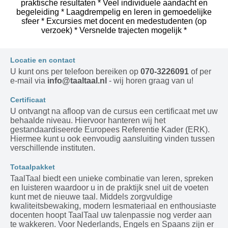
praktische resultaten * Veel individuele aandacht en
begeleiding * Laagdrempelig en leren in gemoedelijke
sfeer * Excursies met docent en medestudenten (op
verzoek) * Versnelde trajecten mogelijk *
Locatie en contact
U kunt ons per telefoon bereiken op
070-3226091
of per
e-mail via
info@taaltaal.nl
- wij horen graag van u!
Certificaat
U ontvangt na afloop van de cursus een certificaat met uw
behaalde niveau. Hiervoor hanteren wij het
gestandaardiseerde Europees Referentie Kader (ERK).
Hiermee kunt u ook eenvoudig aansluiting vinden tussen
verschillende instituten.
Totaalpakket
TaalTaal biedt een unieke combinatie van leren, spreken
en luisteren waardoor u in de praktijk snel uit de voeten
kunt met de nieuwe taal. Middels zorgvuldige
kwaliteitsbewaking, modern lesmateriaal en enthousiaste
docenten hoopt TaalTaal uw talenpassie nog verder aan
te wakkeren. Voor Nederlands, Engels en Spaans zijn er