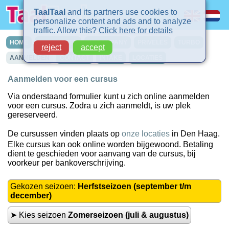
TaalTaal
and its partners use cookies to
personalize content and ads and to analyze
traffic. Allow this?
Click here for details
HOME
CURSUSSEN
IN-COMPANY
PRIVELES
TURBO
reject
accept
AANMELDEN
CONTACT
INTAKE
LOCATIES
Aanmelden voor een cursus
Via onderstaand formulier kunt u zich online aanmelden
voor een cursus. Zodra u zich aanmeldt, is uw plek
gereserveerd.
De cursussen vinden plaats op
onze locaties
in Den Haag.
Elke cursus kan ook online worden bijgewoond. Betaling
dient te geschieden voor aanvang van de cursus, bij
voorkeur per bankoverschrijving.
Gekozen seizoen:
Herfstseizoen (september t/m
december)
➤ Kies seizoen
Zomerseizoen (juli & augustus)