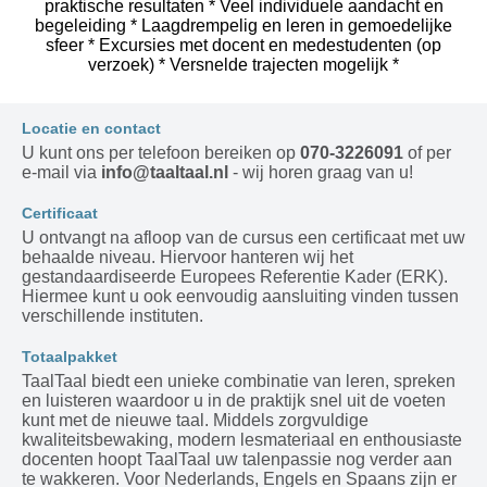
praktische resultaten * Veel individuele aandacht en
begeleiding * Laagdrempelig en leren in gemoedelijke
sfeer * Excursies met docent en medestudenten (op
verzoek) * Versnelde trajecten mogelijk *
Locatie en contact
U kunt ons per telefoon bereiken op
070-3226091
of per
e-mail via
info@taaltaal.nl
- wij horen graag van u!
Certificaat
U ontvangt na afloop van de cursus een certificaat met uw
behaalde niveau. Hiervoor hanteren wij het
gestandaardiseerde Europees Referentie Kader (ERK).
Hiermee kunt u ook eenvoudig aansluiting vinden tussen
verschillende instituten.
Totaalpakket
TaalTaal biedt een unieke combinatie van leren, spreken
en luisteren waardoor u in de praktijk snel uit de voeten
kunt met de nieuwe taal. Middels zorgvuldige
kwaliteitsbewaking, modern lesmateriaal en enthousiaste
docenten hoopt TaalTaal uw talenpassie nog verder aan
te wakkeren. Voor Nederlands, Engels en Spaans zijn er