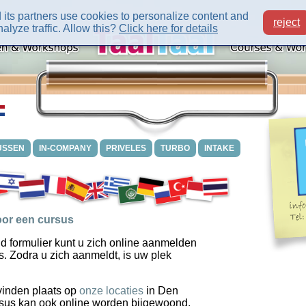
its partners use cookies to personalize content and
reject
alyze traffic. Allow this?
Click here for details
USSEN
IN-COMPANY
PRIVELES
TURBO
INTAKE
or een cursus
d formulier kunt u zich online aanmelden
s. Zodra u zich aanmeldt, is uw plek
vinden plaats op
onze locaties
in Den
sus kan ook online worden bijgewoond.