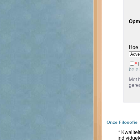
Opm
Hoe 
*
I
bele
Met h
gere
Onze Filosofie
* Kwalitei
individue