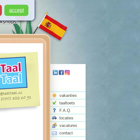
accept
vakanties
taaltoets
F.A.Q.
locaties
vacatures
contact