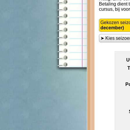
Betaling dient
cursus, bij voo
Gekozen seiz
december)
➤ Kies seizo
U
T
P