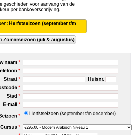
 te geschieden voor aanvang van de
rkeur per bankoverschrijving.
oen:
Herfstseizoen (september t/m
en
Zomerseizoen (juli & augustus)
w naam
*
elefoon
*
Straat
*
Huisnr.
ostcode
*
Stad
*
E-mail
*
Herfstseizoen (september t/m december)
Seizoen
*
Cursus
*