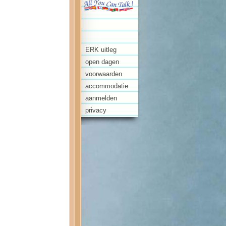
ERK uitleg
open dagen
voorwaarden
accommodatie
aanmelden
privacy