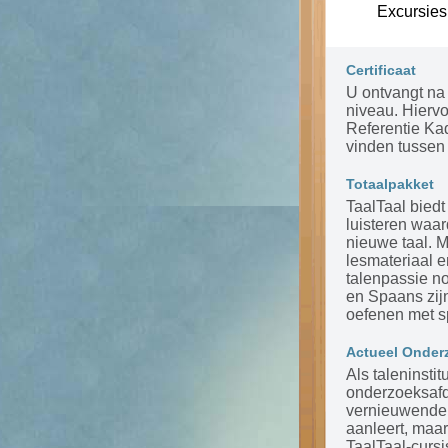
Excursies
Certificaat
U ontvangt na 
niveau. Hierv
Referentie Ka
vinden tussen 
Totaalpakket
TaalTaal biedt
luisteren waar
nieuwe taal. 
lesmateriaal 
talenpassie n
en Spaans zijn
oefenen met s
Actueel Onder
Als taleninsti
onderzoeksafde
vernieuwende m
aanleert, maar
TaalTaal-cursi