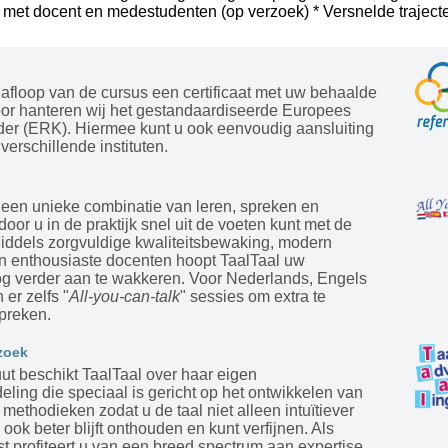
 met docent en medestudenten (op verzoek) * Versnelde trajecte
afloop van de cursus een certificaat met uw behaalde
oor hanteren wij het gestandaardiseerde Europees
der (ERK). Hiermee kunt u ook eenvoudig aansluiting
verschillende instituten.
 een unieke combinatie van leren, spreken en
door u in de praktijk snel uit de voeten kunt met de
Middels zorgvuldige kwaliteitsbewaking, modern
en enthousiaste docenten hoopt TaalTaal uw
og verder aan te wakkeren. Voor Nederlands, Engels
 er zelfs "
All-you-can-talk
" sessies om extra te
preken.
zoek
tuut beschikt TaalTaal over haar eigen
ling die speciaal is gericht op het ontwikkelen van
ethodieken zodat u de taal niet alleen intuïtiever
 ook beter blijft onthouden en kunt verfijnen. Als
st profiteert u van een breed spectrum aan expertise