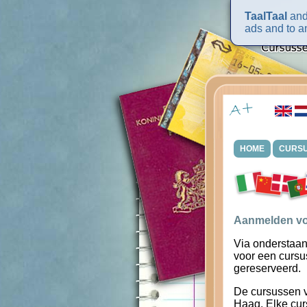
TaalTaal
and 
ads and to an
HOME
CURS
Aanmelden vo
Via onderstaan
voor een cursu
gereserveerd.
De cursussen 
Haag. Elke cur