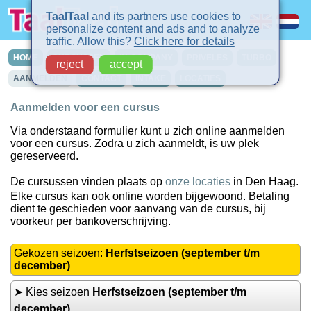
TaalTaal
and its partners use cookies to
personalize content and ads and to analyze
traffic. Allow this?
Click here for details
HOME
CURSUSSEN
IN-COMPANY
PRIVELES
TURBO
reject
accept
AANMELDEN
CONTACT
INTAKE
LOCATIES
Aanmelden voor een cursus
Via onderstaand formulier kunt u zich online aanmelden
voor een cursus. Zodra u zich aanmeldt, is uw plek
gereserveerd.
De cursussen vinden plaats op
onze locaties
in Den Haag.
Elke cursus kan ook online worden bijgewoond. Betaling
dient te geschieden voor aanvang van de cursus, bij
voorkeur per bankoverschrijving.
Gekozen seizoen:
Herfstseizoen (september t/m
december)
➤ Kies seizoen
Herfstseizoen (september t/m
december)