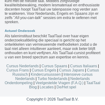
kunt met de nieuwe taal. Middels zorgvuldige
kwaliteitsbewaking, modern lesmateriaal en enthousiaste
docenten hoopt TaalTaal uw talenpassie nog verder aan
te wakkeren. Voor Nederlands, Engels en Spaans zijn er
zelfs "
All-you-can-talk
" sessies om extra te oefenen met
spreken.
Actueel Onderzoek
Als taleninstituut beschikt TaalTaal over haar eigen
onderzoeksafdeling die speciaal is gericht op het
ontwikkelen van vernieuwende methodieken zodat u de
taal niet alleen intuïtiever aanleert, maar ook beter blijft
onthouden en kunt verfijnen. Als TaalTaal-cursist profiteert
u van een breed spectrum aan expertise en kennis.
Cursus Nederlands
|
Cursus Spaans
|
Cursus Italiaans
|
Cursus Frans
|
Cursus Engels
|
Cursus Japans
|
Cursus
Russisch
|
Kindercursusssen
|
Intensieve cursus
Nederlands
|
Turbo Nederlands
|
Nederlands
Onderdompeling
|
Veelgestelde Vragen (F.A.Q.)
|
TaalTaal
Blog
|
Locaties
|
De/Het spel
Copyright © 2026 TaalTaal B.V.