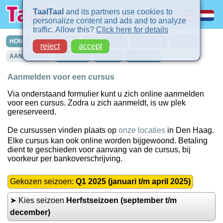
TaalTaal
and its partners use cookies to
personalize content and ads and to analyze
traffic. Allow this?
Click here for details
HOME
CURSUSSEN
IN-COMPANY
PRIVELES
TURBO
reject
accept
AANMELDEN
CONTACT
INTAKE
LOCATIES
Aanmelden voor een cursus
Via onderstaand formulier kunt u zich online aanmelden
voor een cursus. Zodra u zich aanmeldt, is uw plek
gereserveerd.
De cursussen vinden plaats op
onze locaties
in Den Haag.
Elke cursus kan ook online worden bijgewoond. Betaling
dient te geschieden voor aanvang van de cursus, bij
voorkeur per bankoverschrijving.
Gekozen seizoen:
Q1 2025 (januari t/m april 2025)
➤ Kies seizoen
Herfstseizoen (september t/m
december)