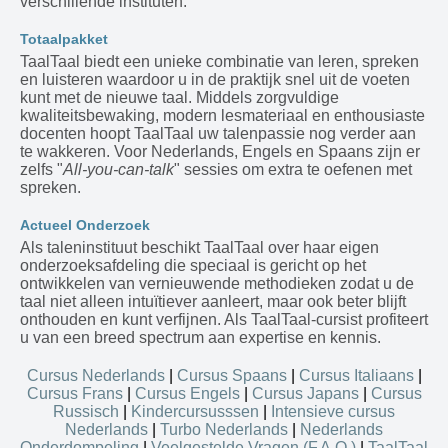
verschillende instituten.
Totaalpakket
TaalTaal biedt een unieke combinatie van leren, spreken
en luisteren waardoor u in de praktijk snel uit de voeten
kunt met de nieuwe taal. Middels zorgvuldige
kwaliteitsbewaking, modern lesmateriaal en enthousiaste
docenten hoopt TaalTaal uw talenpassie nog verder aan
te wakkeren. Voor Nederlands, Engels en Spaans zijn er
zelfs "
All-you-can-talk
" sessies om extra te oefenen met
spreken.
Actueel Onderzoek
Als taleninstituut beschikt TaalTaal over haar eigen
onderzoeksafdeling die speciaal is gericht op het
ontwikkelen van vernieuwende methodieken zodat u de
taal niet alleen intuïtiever aanleert, maar ook beter blijft
onthouden en kunt verfijnen. Als TaalTaal-cursist profiteert
u van een breed spectrum aan expertise en kennis.
Cursus Nederlands
|
Cursus Spaans
|
Cursus Italiaans
|
Cursus Frans
|
Cursus Engels
|
Cursus Japans
|
Cursus
Russisch
|
Kindercursusssen
|
Intensieve cursus
Nederlands
|
Turbo Nederlands
|
Nederlands
Onderdompeling
|
Veelgestelde Vragen (F.A.Q.)
|
TaalTaal