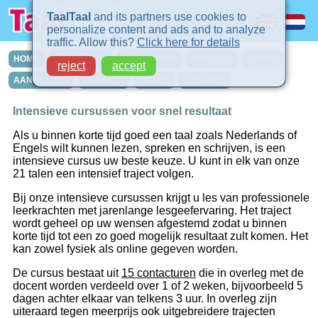
TaalTaal
and its partners use cookies to
personalize content and ads and to analyze
traffic. Allow this?
Click here for details
HOME
CURSUSSEN
IN-COMPANY
PRIVELES
TURBO
reject
accept
AANMELDEN
CONTACT
INTAKE
LOCATIES
Intensieve cursussen voor snel resultaat
Als u binnen korte tijd goed een taal zoals Nederlands of
Engels wilt kunnen lezen, spreken en schrijven, is een
intensieve cursus uw beste keuze. U kunt in elk van onze
21 talen een intensief traject volgen.
Bij onze intensieve cursussen krijgt u les van professionele
leerkrachten met jarenlange lesgeefervaring. Het traject
wordt geheel op uw wensen afgestemd zodat u binnen
korte tijd tot een zo goed mogelijk resultaat zult komen. Het
kan zowel fysiek als online gegeven worden.
De cursus bestaat uit
15 contacturen
die in overleg met de
docent worden verdeeld over 1 of 2 weken, bijvoorbeeld 5
dagen achter elkaar van telkens 3 uur. In overleg zijn
uiteraard tegen meerprijs ook uitgebreidere trajecten