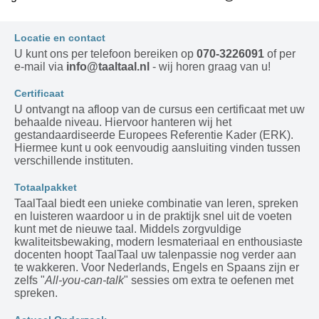
Locatie en contact
U kunt ons per telefoon bereiken op
070-3226091
of per
e-mail via
info@taaltaal.nl
- wij horen graag van u!
Certificaat
U ontvangt na afloop van de cursus een certificaat met uw
behaalde niveau. Hiervoor hanteren wij het
gestandaardiseerde Europees Referentie Kader (ERK).
Hiermee kunt u ook eenvoudig aansluiting vinden tussen
verschillende instituten.
Totaalpakket
TaalTaal biedt een unieke combinatie van leren, spreken
en luisteren waardoor u in de praktijk snel uit de voeten
kunt met de nieuwe taal. Middels zorgvuldige
kwaliteitsbewaking, modern lesmateriaal en enthousiaste
docenten hoopt TaalTaal uw talenpassie nog verder aan
te wakkeren. Voor Nederlands, Engels en Spaans zijn er
zelfs "
All-you-can-talk
" sessies om extra te oefenen met
spreken.