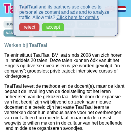
TaalTaal
and its partners use cookies to
personalize content and ads and to analyze
traffic. Allow this?
Click here for details
HOME
CURSUSSEN
IN-COMPANY
PRIVELES
TURBO
reject
accept
AANMELDEN
CONTACT
INTAKE
LOCATIES
Werken bij TaalTaal
Taleninstituut TaalTaal BV laat sinds 2008 van zich horen
in inmiddels 20 talen. Deze talen kunnen óók vanuit het
Engels op diverse niveaus en wijze worden gevolgd: “in
company”; groepsles; privé traject; intensieve cursus of
kindergroep.
TaalTaal levert de methode en de docent(e), maar de klant
bepaalt de invulling van de doelstelling tot het leren
beheersen van de gekozen taal. Mede door de expansie
van het bedrijf zijn wij blijvend op zoek naar nieuwe
docenten die bereid zijn het vaste TaalTaal team te
versterken door hun enthousiasme voor het overbrengen
van niet alleen hun moedertaal, maar ook de cursist
wegwijs te willen maken in de cultuur van het betreffende
land middels te organiseren avondjes.