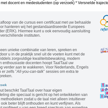
 met docent en medestudenten (op verzoek) * Versnelde trajecte
afloop van de cursus een certificaat met uw behaalde
oor hanteren wij het gestandaardiseerde Europees
der (ERK). Hiermee kunt u ook eenvoudig aansluiting
verschillende instituten.
 een unieke combinatie van leren, spreken en
door u in de praktijk snel uit de voeten kunt met de
Middels zorgvuldige kwaliteitsbewaking, modern
en enthousiaste docenten hoopt TaalTaal uw
og verder aan te wakkeren. Voor Nederlands, Engels
 er zelfs "
All-you-can-talk
" sessies om extra te
preken.
zoek
tuut beschikt TaalTaal over haar eigen
ling die speciaal is gericht op het ontwikkelen van
ethodieken zodat u de taal niet alleen intuïtiever
 ook beter blijft onthouden en kunt verfijnen. Als
st profiteert u van een breed spectrum aan expertise