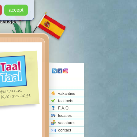
accept
vakanties
taaltoets
F.A.Q.
locaties
vacatures
contact