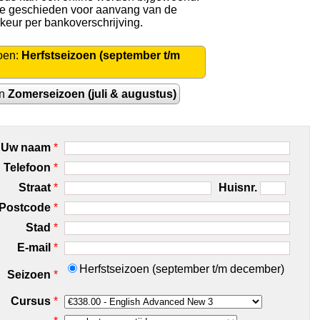
 te geschieden voor aanvang van de
rkeur per bankoverschrijving.
oen:
Herfstseizoen (september t/m
en
Zomerseizoen (juli & augustus)
Uw naam
*
Telefoon
*
Straat
*
Huisnr.
Postcode
*
Stad
*
E-mail
*
Herfstseizoen (september t/m december)
Seizoen
*
Cursus
*