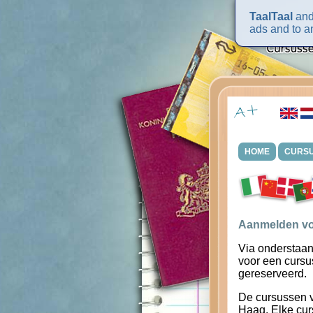
TaalTaal
and 
ads and to an
HOME
CURS
Aanmelden vo
Via onderstaan
voor een cursu
gereserveerd.
De cursussen 
Haag. Elke cur