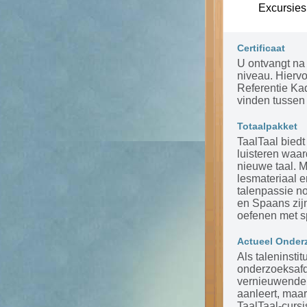
Excursies
Certificaat
U ontvangt na 
niveau. Hierv
Referentie Ka
vinden tussen 
Totaalpakket
TaalTaal biedt
luisteren waar
nieuwe taal. 
lesmateriaal 
talenpassie n
en Spaans zijn
oefenen met s
Actueel Onder
Als taleninsti
onderzoeksafde
vernieuwende m
aanleert, maar
TaalTaal-cursi