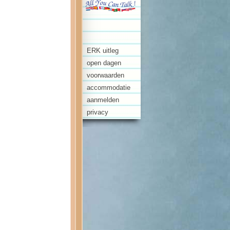
ERK uitleg
open dagen
voorwaarden
accommodatie
aanmelden
privacy