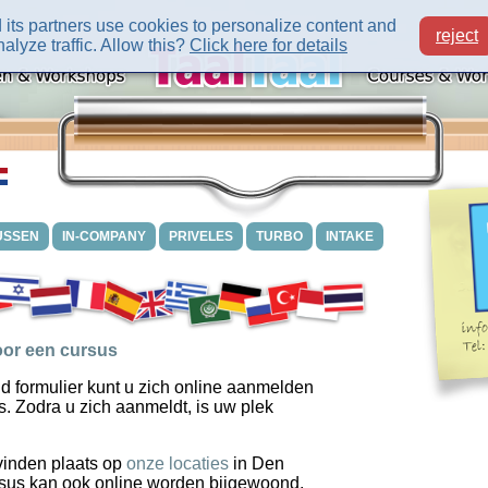
its partners use cookies to personalize content and
reject
alyze traffic. Allow this?
Click here for details
USSEN
IN-COMPANY
PRIVELES
TURBO
INTAKE
or een cursus
d formulier kunt u zich online aanmelden
s. Zodra u zich aanmeldt, is uw plek
vinden plaats op
onze locaties
in Den
sus kan ook online worden bijgewoond.