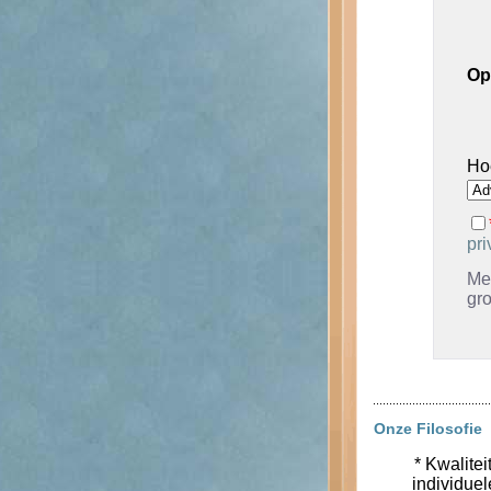
Op
Ho
pri
Met
gr
Onze Filosofie
* Kwalitei
individue