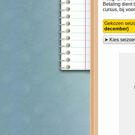
Betaling dient
cursus, bij voo
Gekozen seiz
december)
➤ Kies seizo