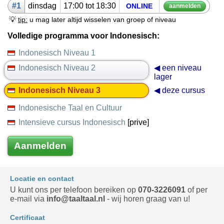
#1
dins­dag
17:00 tot 18:30
ON­LINE
aan­mel­den
💡
tip:
u mag later altijd wisselen van groep of niveau
Volledige programma voor Indonesisch:
Indonesisch Niveau 1
Indonesisch Niveau 2
◀ een niveau
lager
Indonesisch Niveau 3
◀ deze cursus
Indonesische Taal en Cultuur
Intensieve cursus Indonesisch
[prive]
Aanmelden
Locatie en contact
U kunt ons per telefoon bereiken op
070-3226091
of per
e-mail via
info@taaltaal.nl
- wij horen graag van u!
Certificaat