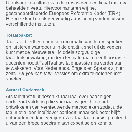
U ontvangt na afloop van de cursus een certificaat met uw
behaalde niveau. Hiervoor hanteren wij het
gestandaardiseerde Europees Referentie Kader (ERK).
Hiermee kunt u ook eenvoudig aansluiting vinden tussen
verschillende instituten.
Totaalpakket
TaalTaal biedt een unieke combinatie van leren, spreken
en luisteren waardoor u in de praktijk snel uit de voeten
kunt met de nieuwe taal. Middels zorgvuldige
kwaliteitsbewaking, modern lesmateriaal en enthousiaste
docenten hoopt TaalTaal uw talenpassie nog verder aan
te wakkeren. Voor Nederlands, Engels en Spaans zijn er
zelfs "
All-you-can-talk
" sessies om extra te oefenen met
spreken.
Actueel Onderzoek
Als taleninstituut beschikt TaalTaal over haar eigen
onderzoeksafdeling die speciaal is gericht op het
ontwikkelen van vernieuwende methodieken zodat u de
taal niet alleen intuïtiever aanleert, maar ook beter blijft
onthouden en kunt verfijnen. Als TaalTaal-cursist profiteert
u van een breed spectrum aan expertise en kennis.