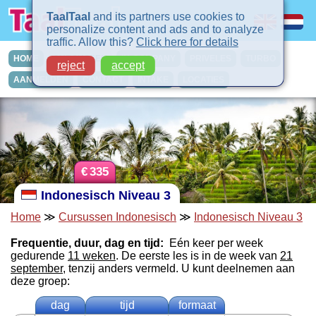
TaalTaal
and its partners use cookies to
personalize content and ads and to analyze
traffic. Allow this?
Click here for details
HOME
CURSUSSEN
IN-COMPANY
PRIVELES
TURBO
reject
accept
AANMELDEN
CONTACT
INTAKE
LOCATIES
€
335
Indonesisch Niveau 3
Home
≫
Cursussen Indonesisch
≫
Indonesisch Niveau 3
Frequentie, duur, dag en tijd:
Eén keer per week
gedurende
11 weken
. De eerste les is in de week van
21
september
, tenzij anders vermeld. U kunt deelnemen aan
deze groep:
dag
tijd
formaat