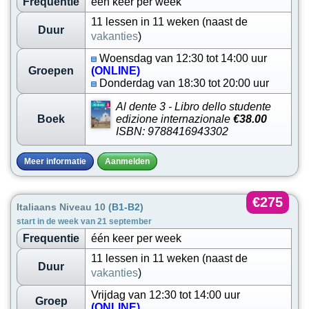
Frequentie
één keer per week
11 lessen in 11 weken (naast de
Duur
vakanties
)
Woensdag van 12:30 tot 14:00 uur
Groepen
(ONLINE)
Donderdag van 18:30 tot 20:00 uur
Al dente 3 - Libro dello studente
Boek
edizione internazionale
€38.00
ISBN: 9788416943302
Meer informatie
Aanmelden
€275
Italiaans Niveau 10
(B1-B2)
start in de week van 21 september
Frequentie
één keer per week
11 lessen in 11 weken (naast de
Duur
vakanties
)
Vrijdag van 12:30 tot 14:00 uur
Groep
(ONLINE)