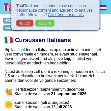
TaalTaal
and its partners use cookies to
personalize content and ads and to analyze
traffic. Allow this?
Click here for details
HOME
CURSUSSEN
IN-COMPANY
PRIVELES
TURBO
reject
accept
AANMELDEN
CONTACT
INTAKE
LOCATIES
Cursussen Italiaans
Bij
Taal
Taal
leert u Italiaans op een actieve manier, met
veel conversatie en modern, relevant studiemateriaal.
Zowel in groepsverband als privé krijgt u altijd veel
persoonlijke aandacht en begeleiding.
Naast de lessen zelf dient u rekening te houden met circa
2,5 uur zelfstudie en huiswerk per week. U kunt zich
aanmelden voor de volgende seizoenen:
Herfstseizoen (september t/m december)
Start in de week van
21 september 2026
Zomerseizoen (juli & augustus)
Start in de week van
13 juli 2026