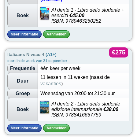
Al dente 1 - Libro dello studente +
Boek
esercizi
€45.00
ISBN: 9789463250252
Meer informatie
Aanmelden
€275
Italiaans Niveau 4
(A1+)
start in de week van 21 september
Frequentie
één keer per week
11 lessen in 11 weken (naast de
Duur
vakanties
)
Groep
Woensdag van 20:00 tot 21:30 uur
Al dente 2 - Libro dello studente
Boek
edizione internazionale
€38.00
ISBN: 9788416657759
Meer informatie
Aanmelden