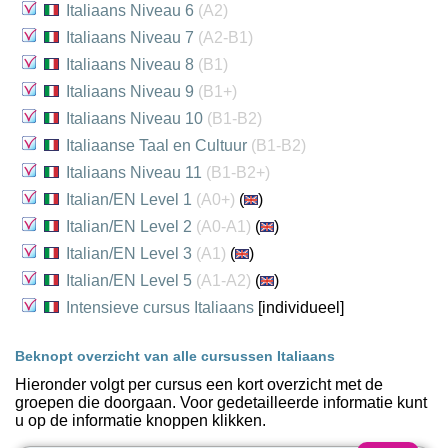
Italiaans Niveau 6
(A2)
Italiaans Niveau 7
(A2-B1)
Italiaans Niveau 8
(B1)
Italiaans Niveau 9
(B1+)
Italiaans Niveau 10
(B1-B2)
Italiaanse Taal en Cultuur
(B1-B2)
Italiaans Niveau 11
(B1-B2+)
Italian/EN Level 1
(A0+)
(
)
Italian/EN Level 2
(A0-A1)
(
)
Italian/EN Level 3
(A1)
(
)
Italian/EN Level 5
(A1-A2)
(
)
Intensieve cursus Italiaans
[individueel]
Beknopt overzicht van alle cursussen Italiaans
Hieronder volgt per cursus een kort overzicht met de
groepen die doorgaan. Voor gedetailleerde informatie kunt
u op de informatie knoppen klikken.