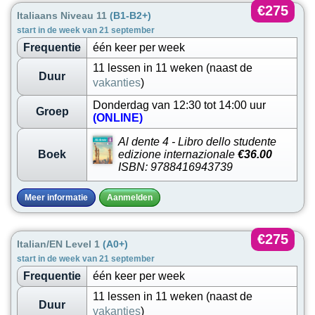
€275
Italiaans Niveau 11
(B1-B2+)
start in de week van 21 september
Frequentie
één keer per week
11 lessen in 11 weken (naast de
Duur
vakanties
)
Donderdag van 12:30 tot 14:00 uur
Groep
(ONLINE)
Al dente 4 - Libro dello studente
Boek
edizione internazionale
€36.00
ISBN: 9788416943739
Meer informatie
Aanmelden
€275
Italian/EN Level 1
(A0+)
start in de week van 21 september
Frequentie
één keer per week
11 lessen in 11 weken (naast de
Duur
vakanties
)