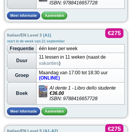
ISBN: 9788416657728
Meer informatie
Aanmelden
€275
Italian/EN Level 3
(A1)
start in de week van 21 september
Frequentie
één keer per week
11 lessen in 11 weken (naast de
Duur
vakanties
)
Maandag van 17:00 tot 18:30 uur
Groep
(ONLINE)
Al dente 1 - Libro dello studente
Boek
€36.00
ISBN: 9788416657728
Meer informatie
Aanmelden
€275
Italian/EN Level 5
(A1-A2)