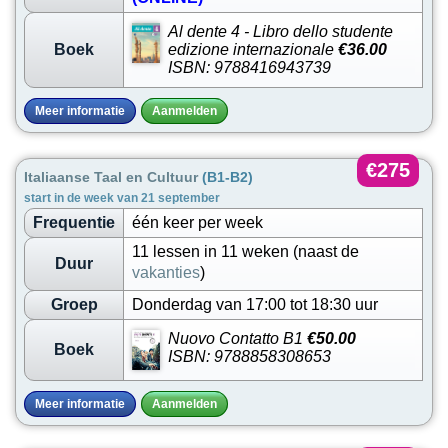
Al dente 4 - Libro dello studente
Boek
edizione internazionale
€36.00
ISBN: 9788416943739
Meer informatie
Aanmelden
€275
Italiaanse Taal en Cultuur
(B1-B2)
start in de week van 21 september
Frequentie
één keer per week
11 lessen in 11 weken (naast de
Duur
vakanties
)
Groep
Donderdag van 17:00 tot 18:30 uur
Nuovo Contatto B1
€50.00
Boek
ISBN: 9788858308653
Meer informatie
Aanmelden