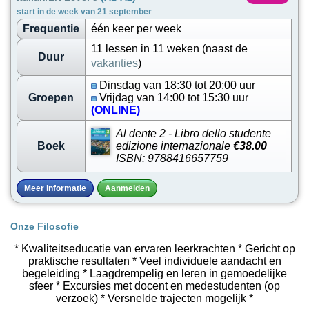
start in de week van 21 september
Frequentie
één keer per week
11 lessen in 11 weken (naast de
Duur
vakanties
)
Dinsdag van 18:30 tot 20:00 uur
Groepen
Vrijdag van 14:00 tot 15:30 uur
(ONLINE)
Al dente 2 - Libro dello studente
Boek
edizione internazionale
€38.00
ISBN: 9788416657759
Meer informatie
Aanmelden
Onze Filosofie
* Kwaliteitseducatie van ervaren leerkrachten * Gericht op
praktische resultaten * Veel individuele aandacht en
begeleiding * Laagdrempelig en leren in gemoedelijke
sfeer * Excursies met docent en medestudenten (op
verzoek) * Versnelde trajecten mogelijk *