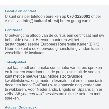
Locatie en contact
U kunt ons per telefoon bereiken op
070-3226091
of per
e-mail via
info@taaltaal.nl
- wij horen graag van u!
Certificaat
U ontvangt na afloop van de cursus een certificaat met uw
behaalde niveau. Hiervoor hanteren wij het
gestandaardiseerde Europees Referentie Kader (ERK).
Hiermee kunt u ook eenvoudig aansluiting vinden tussen
verschillende instituten.
Totaalpakket
TaalTaal biedt een unieke combinatie van leren, spreken
en luisteren waardoor u in de praktijk snel uit de voeten
kunt met de nieuwe taal. Middels zorgvuldige
kwaliteitsbewaking, modern lesmateriaal en enthousiaste
docenten hoopt TaalTaal uw talenpassie nog verder aan
te wakkeren. Voor Nederlands, Engels en Spaans zijn er
zelfs "
All-you-can-talk
" sessies om extra te oefenen met
spreken.
Actueel Onderzoek