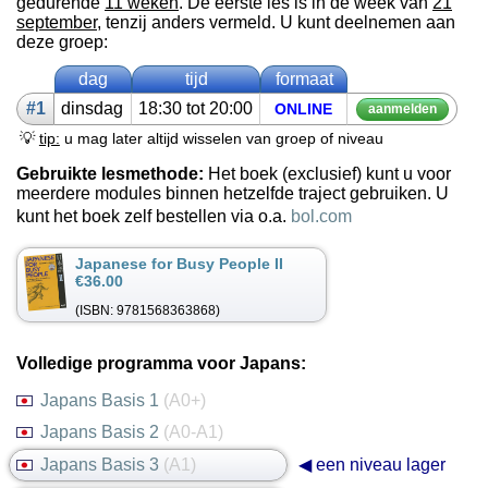
gedurende
11 weken
. De eerste les is in de week van
21
september
, tenzij anders vermeld. U kunt deelnemen aan
deze groep:
dag
tijd
formaat
#1
dins­dag
18:30 tot 20:00
ON­LINE
aan­mel­den
💡
tip:
u mag later altijd wisselen van groep of niveau
Gebruikte lesmethode:
Het boek (exclusief) kunt u voor
meerdere modules binnen hetzelfde traject gebruiken. U
kunt het boek zelf bestellen via o.a.
bol.com
Japanese for Busy People II
€36.00
(ISBN: 9781568363868)
Volledige programma voor Japans:
Japans Basis 1
(A0+)
Japans Basis 2
(A0-A1)
Japans Basis 3
(A1)
◀ een niveau lager