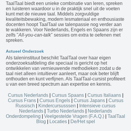
TaalTaal biedt een unieke combinatie van leren, spreken
en luisteren waardoor u in de praktijk snel uit de voeten
kunt met de nieuwe taal. Middels zorgvuldige
kwaliteitsbewaking, modern lesmateriaal en enthousiaste
docenten hoopt TaalTaal uw talenpassie nog verder aan
te wakkeren. Voor Nederlands, Engels en Spaans zijn er
zelfs "
All-you-can-talk
" sessies om extra te oefenen met
spreken.
Actueel Onderzoek
Als taleninstituut beschikt TaalTaal over haar eigen
onderzoeksafdeling die speciaal is gericht op het
ontwikkelen van vernieuwende methodieken zodat u de
taal niet alleen intuïtiever aanleert, maar ook beter blijft
onthouden en kunt verfijnen. Als TaalTaal-cursist profiteert
u van een breed spectrum aan expertise en kennis.
Cursus Nederlands
|
Cursus Spaans
|
Cursus Italiaans
|
Cursus Frans
|
Cursus Engels
|
Cursus Japans
|
Cursus
Russisch
|
Kindercursusssen
|
Intensieve cursus
Nederlands
|
Turbo Nederlands
|
Nederlands
Onderdompeling
|
Veelgestelde Vragen (F.A.Q.)
|
TaalTaal
Blog
|
Locaties
|
De/Het spel