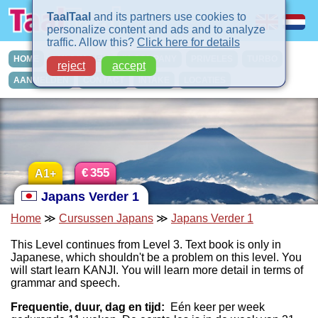
TaalTaal
and its partners use cookies to
personalize content and ads and to analyze
traffic. Allow this?
Click here for details
HOME
CURSUSSEN
IN-COMPANY
PRIVELES
TURBO
reject
accept
AANMELDEN
CONTACT
INTAKE
LOCATIES
€
355
A1+
Japans Verder 1
Home
≫
Cursussen Japans
≫
Japans Verder 1
This Level continues from Level 3. Text book is only in
Japanese, which shouldn't be a problem on this level. You
will start learn KANJI. You will learn more detail in terms of
grammar and speech.
Frequentie, duur, dag en tijd:
Eén keer per week