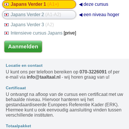
Japans Verder 1
(A1+)
◀ deze cursus
Japans Verder 2
(A1-A2)
◀ een niveau hoger
Japans Verder 3
(A2)
Intensieve cursus Japans
[prive]
Aanmelden
Locatie en contact
U kunt ons per telefoon bereiken op
070-3226091
of per
e-mail via
info@taaltaal.nl
- wij horen graag van u!
Certificaat
U ontvangt na afloop van de cursus een certificaat met uw
behaalde niveau. Hiervoor hanteren wij het
gestandaardiseerde Europees Referentie Kader (ERK).
Hiermee kunt u ook eenvoudig aansluiting vinden tussen
verschillende instituten.
Totaalpakket