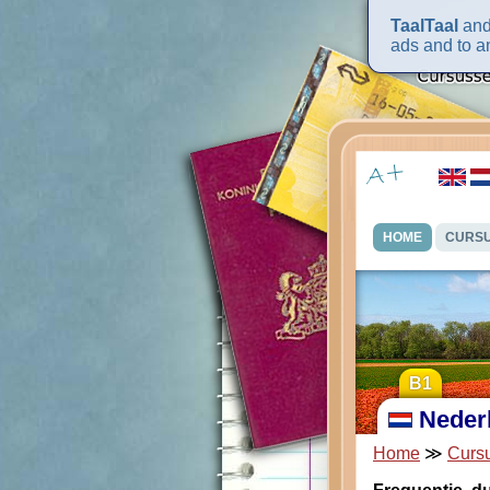
TaalTaal
and 
ads and to an
HOME
CURS
B1
Neder
Home
≫
Curs