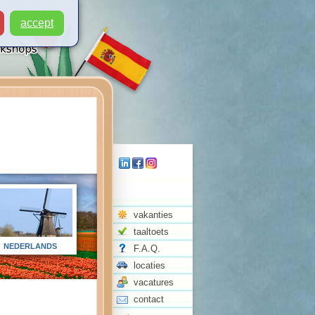
accept
vakanties
taaltoets
NEDERLANDS
F.A.Q.
locaties
vacatures
contact