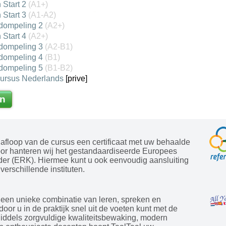
 Start 2
(A1+)
 Start 3
(A1-A2)
dompeling 2
(A2+)
 Start 4
(A2+)
dompeling 3
(A2-B1)
dompeling 4
(B1)
dompeling 5
(B1-B2)
cursus Nederlands
[prive]
n
afloop van de cursus een certificaat met uw behaalde
oor hanteren wij het gestandaardiseerde Europees
der (ERK). Hiermee kunt u ook eenvoudig aansluiting
verschillende instituten.
 een unieke combinatie van leren, spreken en
door u in de praktijk snel uit de voeten kunt met de
Middels zorgvuldige kwaliteitsbewaking, modern