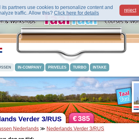
its partners use cookies to personalize content and
reject
alyze traffic. Allow this?
Click here for details
USSEN
IN-COMPANY
PRIVELES
TURBO
INTAKE
€
385
lands Verder 3/RUS
ussen Nederlands
≫
Nederlands Verder 3/RUS