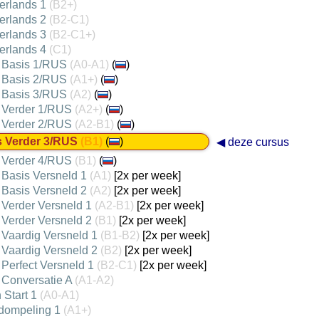
erlands 1
(B2+)
erlands 2
(B2-C1)
erlands 3
(B2-C1+)
erlands 4
(C1)
 Basis 1/RUS
(A0-A1)
(
)
 Basis 2/RUS
(A1+)
(
)
 Basis 3/RUS
(A2)
(
)
 Verder 1/RUS
(A2+)
(
)
 Verder 2/RUS
(A2-B1)
(
)
s Verder 3/RUS
(B1)
(
)
◀ deze cursus
 Verder 4/RUS
(B1)
(
)
 Basis Versneld 1
(A1)
[2x per week]
 Basis Versneld 2
(A2)
[2x per week]
 Verder Versneld 1
(A2-B1)
[2x per week]
 Verder Versneld 2
(B1)
[2x per week]
 Vaardig Versneld 1
(B1-B2)
[2x per week]
 Vaardig Versneld 2
(B2)
[2x per week]
Perfect Versneld 1
(B2-C1)
[2x per week]
 Conversatie A
(A1-A2)
 Start 1
(A0-A1)
dompeling 1
(A1+)