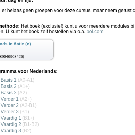
ur, dag en tijd:
jn er helaas geen groepen voor deze cursus, maar neem gerust 
methode:
Het boek (exclusief) kunt u voor meerdere modules bi
en. U kunt het boek zelf bestellen via o.a.
bol.com
nds in Actie (n)
789046908426)
ogramma voor Nederlands:
 Basis 1
(A0-A1)
 Basis 2
(A1+)
 Basis 3
(A2)
 Verder 1
(A2+)
 Verder 2
(A2-B1)
 Verder 3
(B1)
 Vaardig 1
(B1+)
 Vaardig 2
(B1-B2)
 Vaardig 3
(B2)