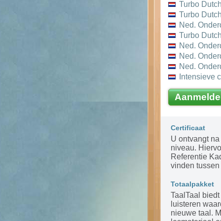
Turbo Dutch
Turbo Dutch
Ned. Onder
Turbo Dutch
Ned. Onder
Ned. Onder
Ned. Onder
Intensieve 
Aanmelde
Certificaat
U ontvangt na 
niveau. Hierv
Referentie Ka
vinden tussen 
Totaalpakket
TaalTaal biedt
luisteren waar
nieuwe taal. 