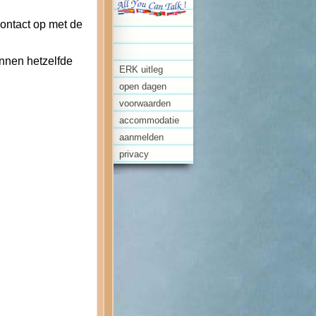
contact op met de
nnen hetzelfde
ERK uitleg
open dagen
voorwaarden
accommodatie
aanmelden
privacy