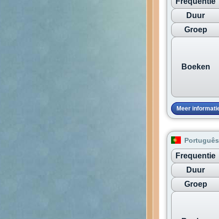
Frequentie
Duur
Groep
Boeken
Meer informati
Português 
Frequentie
Duur
Groep