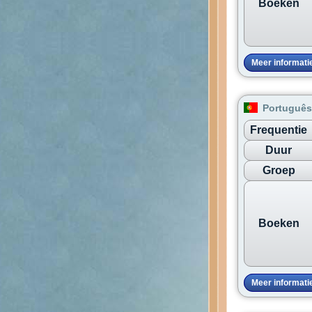
Boeken
Meer informati
Português 
Frequentie
Duur
Groep
Boeken
Meer informati