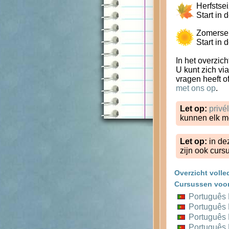
Herfstse
Start in
Zomersei
Start in
In het overzich
U kunt zich v
vragen heeft o
met ons op
.
Let op:
privé
kunnen elk m
Let op:
in dez
zijn ook cur
Overzicht voll
Cursussen voor
Português
Português
Português
Português