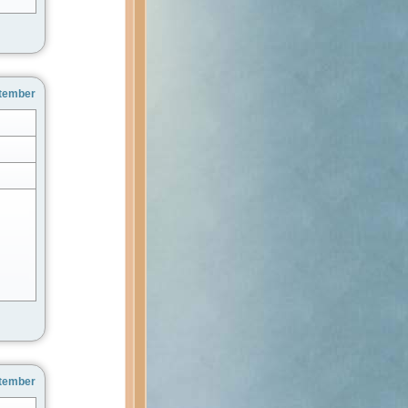
ptember
ptember