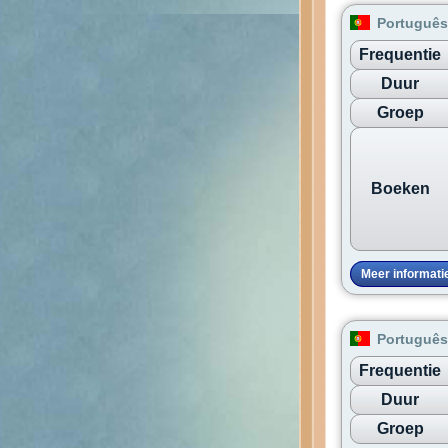
Português 
Frequentie
Duur
Groep
Boeken
Meer informati
Português
Frequentie
Duur
Groep