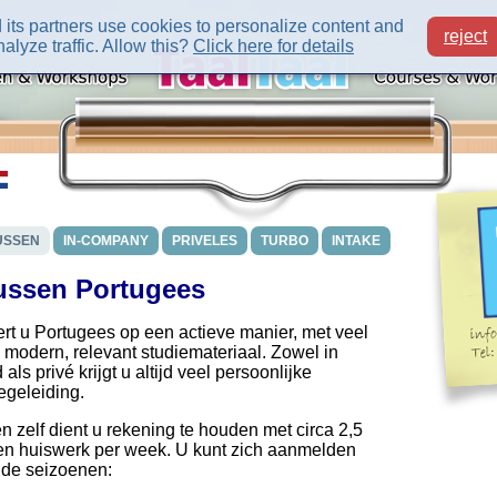
its partners use cookies to personalize content and
reject
alyze traffic. Allow this?
Click here for details
USSEN
IN-COMPANY
PRIVELES
TURBO
INTAKE
ussen Portugees
ert u Portugees op een actieve manier, met veel
 modern, relevant studiemateriaal. Zowel in
ls privé krijgt u altijd veel persoonlijke
egeleiding.
n zelf dient u rekening te houden met circa 2,5
 en huiswerk per week. U kunt zich aanmelden
nde seizoenen: