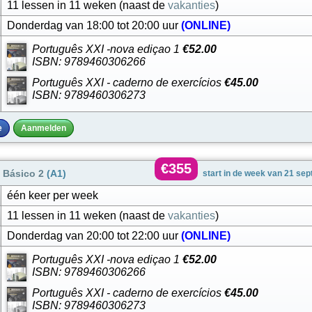
11 lessen in 11 weken (naast de
vakanties
)
Donderdag van 18:00 tot 20:00 uur
(ONLINE)
Português XXI -nova ediçao 1
€52.00
ISBN: 9789460306266
Português XXI - caderno de exercícios
€45.00
ISBN: 9789460306273
e
Aanmelden
€355
 Básico 2
(A1)
start in de week van 21 se
één keer per week
11 lessen in 11 weken (naast de
vakanties
)
Donderdag van 20:00 tot 22:00 uur
(ONLINE)
Português XXI -nova ediçao 1
€52.00
ISBN: 9789460306266
Português XXI - caderno de exercícios
€45.00
ISBN: 9789460306273