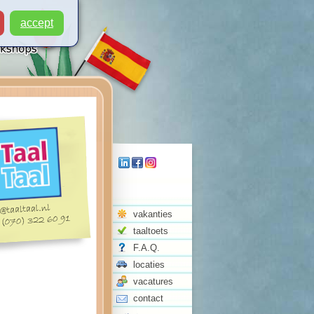
accept
vakanties
taaltoets
F.A.Q.
locaties
vacatures
contact