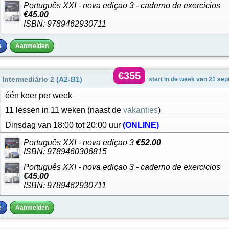
Português XXI - nova ediçao 3 - caderno de exercicios
€45.00
ISBN: 9789462930711
e
Aanmelden
€355
Intermediário 2
(A2-B1)
start in de week van 21 se
één keer per week
11 lessen in 11 weken (naast de
vakanties
)
Dinsdag van 18:00 tot 20:00 uur
(ONLINE)
Português XXI - nova ediçao 3
€52.00
ISBN: 9789460306815
Português XXI - nova ediçao 3 - caderno de exercicios
€45.00
ISBN: 9789462930711
e
Aanmelden