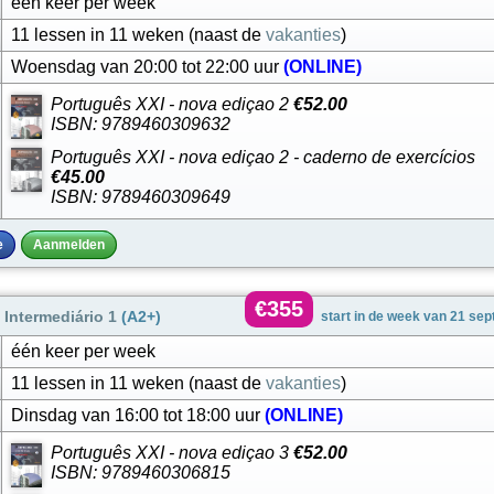
één keer per week
11 lessen in 11 weken (naast de
vakanties
)
Woensdag van 20:00 tot 22:00 uur
(ONLINE)
Português XXI - nova ediçao 2
€52.00
ISBN: 9789460309632
Português XXI - nova ediçao 2 - caderno de exercícios
€45.00
ISBN: 9789460309649
e
Aanmelden
€355
Intermediário 1
(A2+)
start in de week van 21 se
één keer per week
11 lessen in 11 weken (naast de
vakanties
)
Dinsdag van 16:00 tot 18:00 uur
(ONLINE)
Português XXI - nova ediçao 3
€52.00
ISBN: 9789460306815