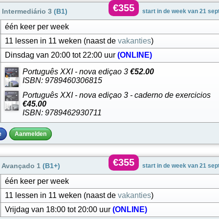
€355
Intermediário 3
(B1)
start in de week van 21 se
één keer per week
11 lessen in 11 weken (naast de
vakanties
)
Dinsdag van 20:00 tot 22:00 uur
(ONLINE)
Português XXI - nova ediçao 3
€52.00
ISBN: 9789460306815
Português XXI - nova ediçao 3 - caderno de exercicios
€45.00
ISBN: 9789462930711
e
Aanmelden
€355
 Avançado 1
(B1+)
start in de week van 21 se
één keer per week
11 lessen in 11 weken (naast de
vakanties
)
Vrijdag van 18:00 tot 20:00 uur
(ONLINE)