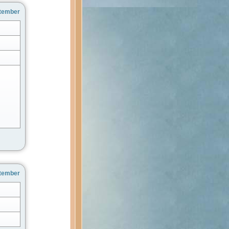
ptember
ptember