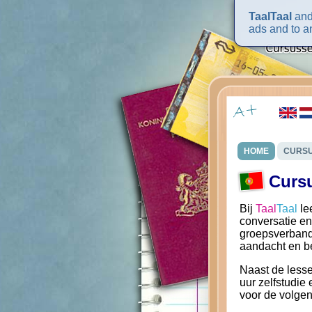
TaalTaal
and 
ads and to an
HOME
CURS
Curs
Bij
Taal
Taal
le
conversatie en
groepsverband a
aandacht en b
Naast de lesse
uur zelfstudie
voor de volge