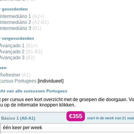
r gevorderden
Intermediário 1
(A2+)
Intermediário 2
(A2-B1)
Intermediário 3
(B1)
 vergevorderden
 Avançado 1
(B1+)
 Avançado 2
(B1-B2)
 Avançado 3
(B2)
sen
 Refresher
(A1)
 cursus Portugees
[individueel]
cht van alle cursussen Portugees
t per cursus een kort overzicht met de groepen die doorgaan. Vo
 u op de informatie knoppen klikken.
€355
 Básico 1
(A0-A1)
start in de week van 21 se
één keer per week