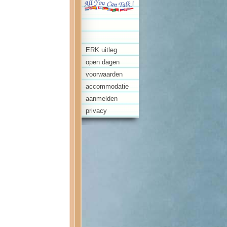
ERK uitleg
open dagen
voorwaarden
accommodatie
aanmelden
privacy