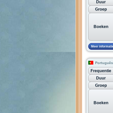
Duur
Groep
Boeken
Meer informati
Português
Frequentie
Duur
Groep
Boeken