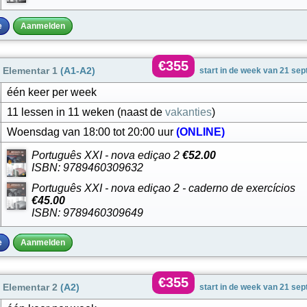
e
Aanmelden
€355
 Elementar 1
(A1-A2)
start in de week van 21 se
één keer per week
11 lessen in 11 weken (naast de
vakanties
)
Woensdag van 18:00 tot 20:00 uur
(ONLINE)
Português XXI - nova ediçao 2
€52.00
ISBN: 9789460309632
Português XXI - nova ediçao 2 - caderno de exercícios
€45.00
ISBN: 9789460309649
e
Aanmelden
€355
 Elementar 2
(A2)
start in de week van 21 se