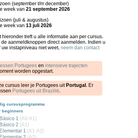
izoen (september t/m december)
 de week van
21 september 2026
zoen (juli & augustus)
 de week van
13 juli 2026
t hieronder treft u alle informatie aan per cursus.
ia de aanmeldknoppen direct aanmelden. Indien u
f uw instapniveau niet weet,
neem dan contact
lessen Portugees
en
intensieve trajecten
oment worden opgestart.
e cursus leer je Portugees uit
Portugal
. Er
sussen
Portugees uit Brazilië
.
edig cursusprogramma
 beginners
 Básico 1
(A0-A1)
 Básico 2
(A1)
 Elementar 1
(A1-A2)
 Elementar 2
(A2)