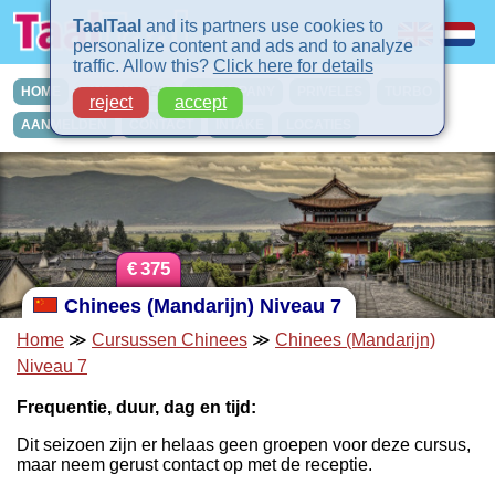
TaalTaal
and its partners use cookies to
personalize content and ads and to analyze
traffic. Allow this?
Click here for details
HOME
CURSUSSEN
IN-COMPANY
PRIVELES
TURBO
reject
accept
AANMELDEN
CONTACT
INTAKE
LOCATIES
€
375
Chinees (Mandarijn) Niveau 7
Home
≫
Cursussen Chinees
≫
Chinees (Mandarijn)
Niveau 7
Frequentie, duur, dag en tijd:
Dit seizoen zijn er helaas geen groepen voor deze cursus,
maar neem gerust contact op met de receptie.