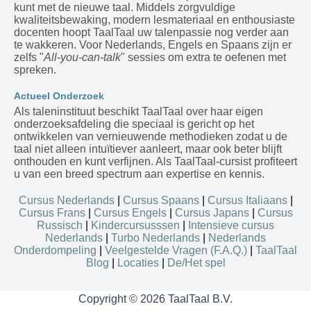
kunt met de nieuwe taal. Middels zorgvuldige
kwaliteitsbewaking, modern lesmateriaal en enthousiaste
docenten hoopt TaalTaal uw talenpassie nog verder aan
te wakkeren. Voor Nederlands, Engels en Spaans zijn er
zelfs "
All-you-can-talk
" sessies om extra te oefenen met
spreken.
Actueel Onderzoek
Als taleninstituut beschikt TaalTaal over haar eigen
onderzoeksafdeling die speciaal is gericht op het
ontwikkelen van vernieuwende methodieken zodat u de
taal niet alleen intuïtiever aanleert, maar ook beter blijft
onthouden en kunt verfijnen. Als TaalTaal-cursist profiteert
u van een breed spectrum aan expertise en kennis.
Cursus Nederlands
|
Cursus Spaans
|
Cursus Italiaans
|
Cursus Frans
|
Cursus Engels
|
Cursus Japans
|
Cursus
Russisch
|
Kindercursusssen
|
Intensieve cursus
Nederlands
|
Turbo Nederlands
|
Nederlands
Onderdompeling
|
Veelgestelde Vragen (F.A.Q.)
|
TaalTaal
Blog
|
Locaties
|
De/Het spel
Copyright © 2026 TaalTaal B.V.