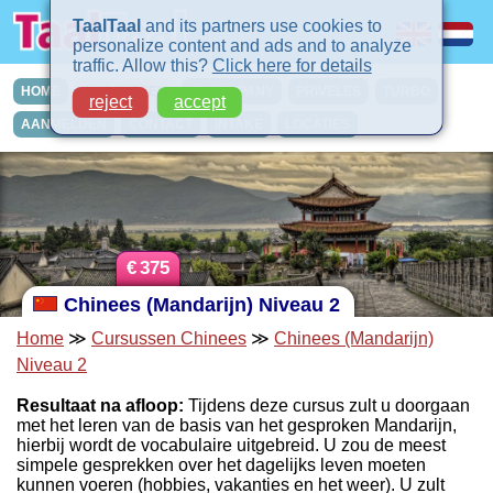
TaalTaal
and its partners use cookies to
personalize content and ads and to analyze
traffic. Allow this?
Click here for details
HOME
CURSUSSEN
IN-COMPANY
PRIVELES
TURBO
reject
accept
AANMELDEN
CONTACT
INTAKE
LOCATIES
€
375
Chinees (Mandarijn) Niveau 2
Home
≫
Cursussen Chinees
≫
Chinees (Mandarijn)
Niveau 2
Resultaat na afloop:
Tijdens deze cursus zult u doorgaan
met het leren van de basis van het gesproken Mandarijn,
hierbij wordt de vocabulaire uitgebreid. U zou de meest
simpele gesprekken over het dagelijks leven moeten
kunnen voeren (hobbies, vakanties en het weer). U zult