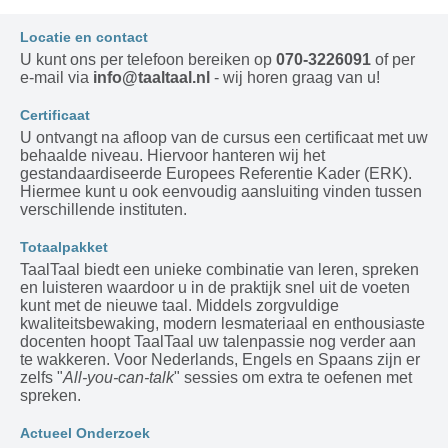
Locatie en contact
U kunt ons per telefoon bereiken op
070-3226091
of per
e-mail via
info@taaltaal.nl
- wij horen graag van u!
Certificaat
U ontvangt na afloop van de cursus een certificaat met uw
behaalde niveau. Hiervoor hanteren wij het
gestandaardiseerde Europees Referentie Kader (ERK).
Hiermee kunt u ook eenvoudig aansluiting vinden tussen
verschillende instituten.
Totaalpakket
TaalTaal biedt een unieke combinatie van leren, spreken
en luisteren waardoor u in de praktijk snel uit de voeten
kunt met de nieuwe taal. Middels zorgvuldige
kwaliteitsbewaking, modern lesmateriaal en enthousiaste
docenten hoopt TaalTaal uw talenpassie nog verder aan
te wakkeren. Voor Nederlands, Engels en Spaans zijn er
zelfs "
All-you-can-talk
" sessies om extra te oefenen met
spreken.
Actueel Onderzoek