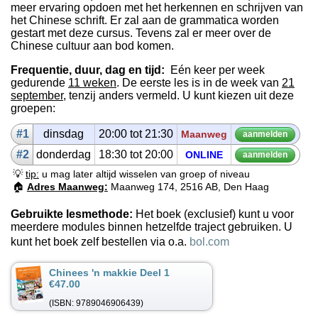
meer ervaring opdoen met het herkennen en schrijven van
het Chinese schrift. Er zal aan de grammatica worden
gestart met deze cursus. Tevens zal er meer over de
Chinese cultuur aan bod komen.
Frequentie, duur, dag en tijd:
Eén keer per week
gedurende
11 weken
. De eerste les is in de week van
21
september
, tenzij anders vermeld. U kunt kiezen uit deze
groepen:
#1
dins­dag
20:00 tot 21:30
Maanweg
aan­mel­den
#2
don­der­dag
18:30 tot 20:00
ON­LINE
aan­mel­den
💡
tip:
u mag later altijd wisselen van groep of niveau
🏠
Adres Maanweg:
Maanweg 174, 2516 AB, Den Haag
Gebruikte lesmethode:
Het boek (exclusief) kunt u voor
meerdere modules binnen hetzelfde traject gebruiken. U
kunt het boek zelf bestellen via o.a.
bol.com
Chinees 'n makkie Deel 1
€47.00
(ISBN: 9789046906439)