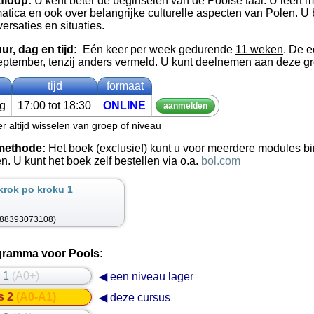
floop:
U kent beter de beginselen van de Poolse taal. U leert 
tica en ook over belangrijke culturelle aspecten van Polen. U 
ersaties en situaties.
ur, dag en tijd:
Eén keer per week gedurende
11 weken
. De e
eptember
, tenzij anders vermeld. U kunt deelnemen aan deze g
tijd
formaat
ag
17:00 tot 18:30
ON­LINE
aan­mel­den
r altijd wisselen van groep of niveau
methode:
Het boek (exclusief) kunt u voor meerdere modules bi
en. U kunt het boek zelf bestellen via o.a.
bol.com
 krok po kroku 1
788393073108)
gramma voor Pools:
s 1
(A0+)
◀ een niveau lager
s 2
(A0-A1)
◀ deze cursus