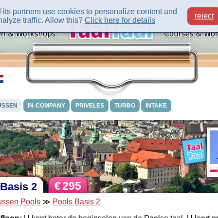
its partners use cookies to personalize content and
reject
alyze traffic. Allow this?
Click here for details
USSEN
IN-COMPANY
PRIVELES
TURBO
INTAKE
€
295
 Basis 2
ussen Pools
≫
Pools Basis 2