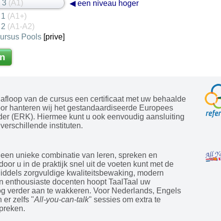
s 3
(A1)
◀ een niveau hoger
 1
(A1+)
 2
(A1-A2)
cursus Pools
[prive]
n
afloop van de cursus een certificaat met uw behaalde
oor hanteren wij het gestandaardiseerde Europees
der (ERK). Hiermee kunt u ook eenvoudig aansluiting
verschillende instituten.
 een unieke combinatie van leren, spreken en
door u in de praktijk snel uit de voeten kunt met de
Middels zorgvuldige kwaliteitsbewaking, modern
en enthousiaste docenten hoopt TaalTaal uw
og verder aan te wakkeren. Voor Nederlands, Engels
 er zelfs "
All-you-can-talk
" sessies om extra te
preken.