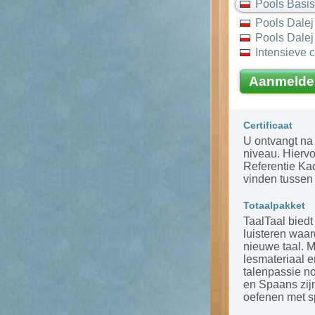
Pools Basi
Pools Dalej
Pools Dalej
Intensieve 
Aanmelde
Certificaat
U ontvangt na 
niveau. Hierv
Referentie Ka
vinden tussen 
Totaalpakket
TaalTaal biedt
luisteren waar
nieuwe taal. 
lesmateriaal 
talenpassie n
en Spaans zijn
oefenen met s