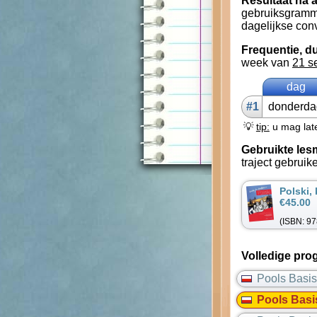
Resultaat na a
gebruiksgramma
dagelijkse conv
Frequentie, du
week van
21 s
dag
#1
don­der­d
💡
tip:
u mag late
Gebruikte les
traject gebruik
Polski,
€45.00
(ISBN: 9
Volledige pro
Pools Basi
Pools Basi