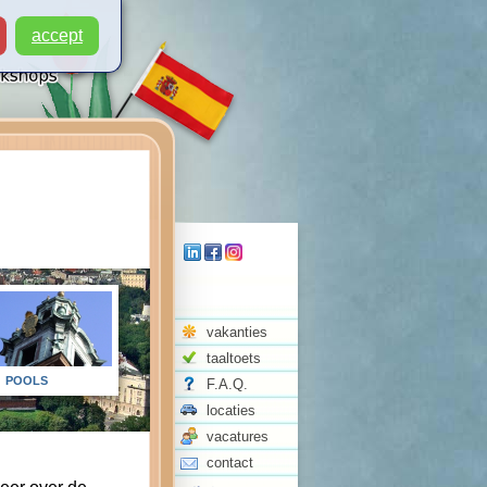
accept
vakanties
taaltoets
POOLS
F.A.Q.
locaties
vacatures
contact