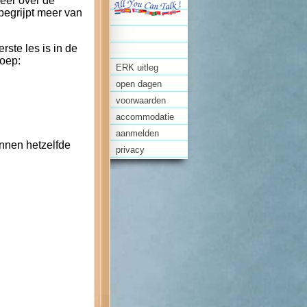
meer over de
begrijpt meer van
erste les is in de
roep:
ERK uitleg
open dagen
voorwaarden
accommodatie
aanmelden
nnen hetzelfde
privacy