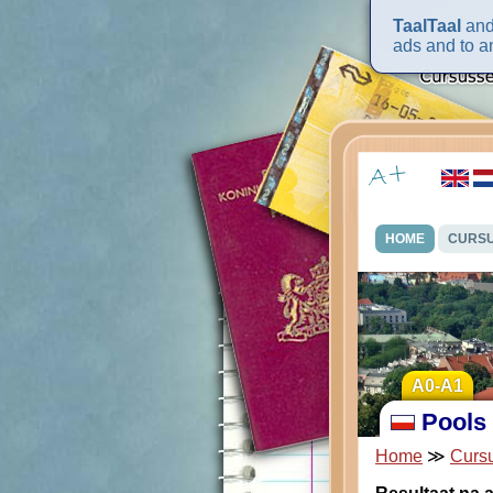
TaalTaal
and 
ads and to an
HOME
CURS
A0-A1
Pools
Home
≫
Curs