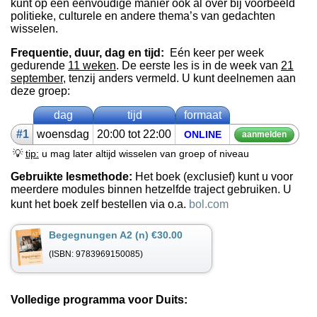
kunt op een eenvoudige manier ook al over bij voorbeeld
politieke, culturele en andere thema’s van gedachten
wisselen.
Frequentie, duur, dag en tijd:
Eén keer per week
gedurende
11 weken
. De eerste les is in de week van
21
september
, tenzij anders vermeld. U kunt deelnemen aan
deze groep:
dag
tijd
formaat
#1
woens­dag
20:00 tot 22:00
ON­LINE
aan­mel­den
💡
tip:
u mag later altijd wisselen van groep of niveau
Gebruikte lesmethode:
Het boek (exclusief) kunt u voor
meerdere modules binnen hetzelfde traject gebruiken. U
kunt het boek zelf bestellen via o.a.
bol.com
Begegnungen A2 (n) €30.00
(ISBN: 9783969150085)
Volledige programma voor Duits: