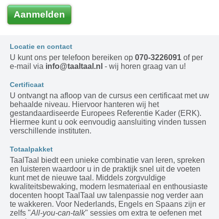
Aanmelden
Locatie en contact
U kunt ons per telefoon bereiken op
070-3226091
of per
e-mail via
info@taaltaal.nl
- wij horen graag van u!
Certificaat
U ontvangt na afloop van de cursus een certificaat met uw
behaalde niveau. Hiervoor hanteren wij het
gestandaardiseerde Europees Referentie Kader (ERK).
Hiermee kunt u ook eenvoudig aansluiting vinden tussen
verschillende instituten.
Totaalpakket
TaalTaal biedt een unieke combinatie van leren, spreken
en luisteren waardoor u in de praktijk snel uit de voeten
kunt met de nieuwe taal. Middels zorgvuldige
kwaliteitsbewaking, modern lesmateriaal en enthousiaste
docenten hoopt TaalTaal uw talenpassie nog verder aan
te wakkeren. Voor Nederlands, Engels en Spaans zijn er
zelfs "
All-you-can-talk
" sessies om extra te oefenen met