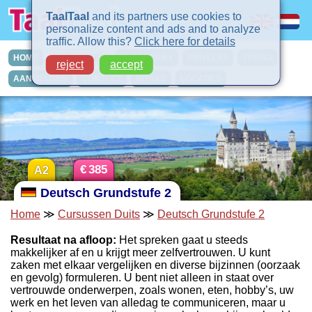
TaalTaal
and its partners use cookies to
personalize content and ads and to analyze
traffic. Allow this?
Click here for details
HOME
CURSUSSEN
IN-COMPANY
PRIVELES
TURBO
reject
accept
AANMELDEN
CONTACT
INTAKE
LOCATIES
€
385
A2
Deutsch Grundstufe 2
Home
≫
Cursussen Duits
≫
Deutsch Grundstufe 2
Resultaat na afloop:
Het spreken gaat u steeds
makkelijker af en u krijgt meer zelfvertrouwen. U kunt
zaken met elkaar vergelijken en diverse bijzinnen (oorzaak
en gevolg) formuleren. U bent niet alleen in staat over
vertrouwde onderwerpen, zoals wonen, eten, hobby’s, uw
werk en het leven van alledag te communiceren, maar u