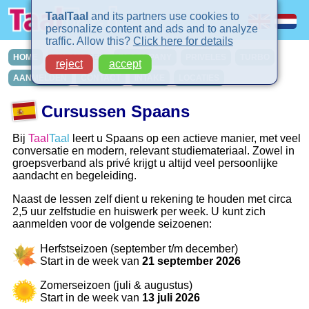
TaalTaal
and its partners use cookies to
personalize content and ads and to analyze
traffic. Allow this?
Click here for details
HOME
CURSUSSEN
IN-COMPANY
PRIVELES
TURBO
reject
accept
AANMELDEN
CONTACT
INTAKE
LOCATIES
Cursussen Spaans
Bij
Taal
Taal
leert u Spaans op een actieve manier, met veel
conversatie en modern, relevant studiemateriaal. Zowel in
groepsverband als privé krijgt u altijd veel persoonlijke
aandacht en begeleiding.
Naast de lessen zelf dient u rekening te houden met circa
2,5 uur zelfstudie en huiswerk per week. U kunt zich
aanmelden voor de volgende seizoenen:
Herfstseizoen (september t/m december)
Start in de week van
21 september 2026
Zomerseizoen (juli & augustus)
Start in de week van
13 juli 2026