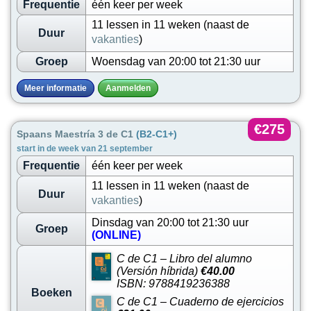
Frequentie
één keer per week
11 lessen in 11 weken (naast de
Duur
vakanties
)
Groep
Woensdag van 20:00 tot 21:30 uur
Meer informatie
Aanmelden
€275
Spaans Maestría 3 de C1
(B2-C1+)
start in de week van 21 september
Frequentie
één keer per week
11 lessen in 11 weken (naast de
Duur
vakanties
)
Dinsdag van 20:00 tot 21:30 uur
Groep
(ONLINE)
C de C1 – Libro del alumno
(Versión híbrida)
€40.00
ISBN: 9788419236388
Boeken
C de C1 – Cuaderno de ejercicios