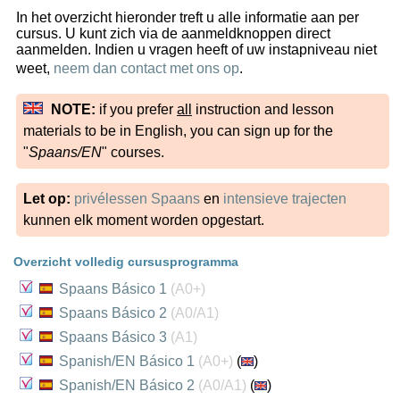
In het overzicht hieronder treft u alle informatie aan per
cursus. U kunt zich via de aanmeldknoppen direct
aanmelden. Indien u vragen heeft of uw instapniveau niet
weet,
neem dan contact met ons op
.
NOTE:
if you prefer
all
instruction and lesson
materials to be in English, you can sign up for the
"
Spaans/EN
" courses.
Let op:
privélessen Spaans
en
intensieve trajecten
kunnen elk moment worden opgestart.
Overzicht volledig cursusprogramma
Spaans Básico 1
(A0+)
Spaans Básico 2
(A0/A1)
Spaans Básico 3
(A1)
Spanish/EN Básico 1
(A0+)
(
)
Spanish/EN Básico 2
(A0/A1)
(
)