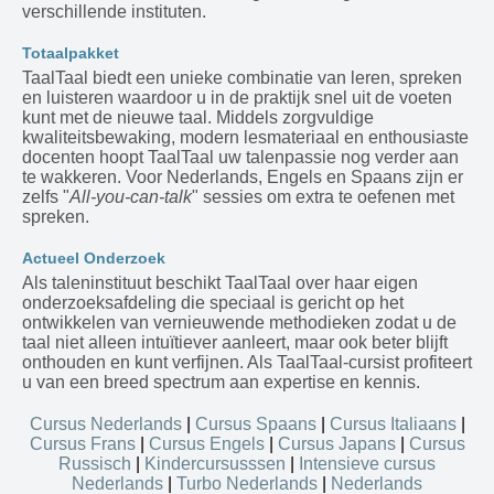
verschillende instituten.
Totaalpakket
TaalTaal biedt een unieke combinatie van leren, spreken
en luisteren waardoor u in de praktijk snel uit de voeten
kunt met de nieuwe taal. Middels zorgvuldige
kwaliteitsbewaking, modern lesmateriaal en enthousiaste
docenten hoopt TaalTaal uw talenpassie nog verder aan
te wakkeren. Voor Nederlands, Engels en Spaans zijn er
zelfs "
All-you-can-talk
" sessies om extra te oefenen met
spreken.
Actueel Onderzoek
Als taleninstituut beschikt TaalTaal over haar eigen
onderzoeksafdeling die speciaal is gericht op het
ontwikkelen van vernieuwende methodieken zodat u de
taal niet alleen intuïtiever aanleert, maar ook beter blijft
onthouden en kunt verfijnen. Als TaalTaal-cursist profiteert
u van een breed spectrum aan expertise en kennis.
Cursus Nederlands
|
Cursus Spaans
|
Cursus Italiaans
|
Cursus Frans
|
Cursus Engels
|
Cursus Japans
|
Cursus
Russisch
|
Kindercursusssen
|
Intensieve cursus
Nederlands
|
Turbo Nederlands
|
Nederlands