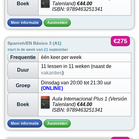
Boek
Talenland)
€44.00
ISBN: 9789463251341
Meer informatie
Aanmelden
€275
Spanish/EN Básico 3
(A1)
start in de week van 21 september
Frequentie
één keer per week
11 lessen in 11 weken (naast de
Duur
vakanties
)
Dinsdag van 20:00 tot 21:30 uur
Groep
(ONLINE)
Aula Internacional Plus 1 (Versión
Boek
Talenland)
€44.00
ISBN: 9789463251341
Meer informatie
Aanmelden