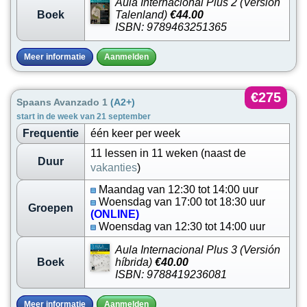
Aula Internacional Plus 2 (Versión
Boek
Talenland)
€44.00
ISBN: 9789463251365
Meer informatie
Aanmelden
€275
Spaans Avanzado 1
(A2+)
start in de week van 21 september
Frequentie
één keer per week
11 lessen in 11 weken (naast de
Duur
vakanties
)
Maandag van 12:30 tot 14:00 uur
Woensdag van 17:00 tot 18:30 uur
Groepen
(ONLINE)
Woensdag van 12:30 tot 14:00 uur
Aula Internacional Plus 3 (Versión
Boek
híbrida)
€40.00
ISBN: 9788419236081
Meer informatie
Aanmelden