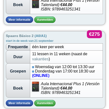
Aula Internacional Plus 1 (Versión
Boek
Talenland)
€44.00
ISBN: 9789463251341
Meer informatie
Aanmelden
€275
Spaans Básico 2
(A0/A1)
start in de week van 21 september
Frequentie
één keer per week
11 lessen in 11 weken (naast de
Duur
vakanties
)
Woensdag van 12:00 tot 13:30 uur
Groepen
Donderdag van 17:00 tot 18:30 uur
(ONLINE)
Aula Internacional Plus 1 (Versión
Boek
Talenland)
€44.00
ISBN: 9789463251341
Meer informatie
Aanmelden