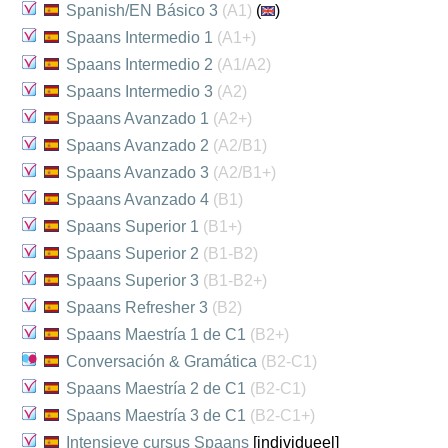
Spanish/EN Básico 3
(A1)
(
)
Spaans Intermedio 1
(A1+)
Spaans Intermedio 2
(A1/A2)
Spaans Intermedio 3
(A2)
Spaans Avanzado 1
(A2+)
Spaans Avanzado 2
(A2/B1)
Spaans Avanzado 3
(A2/B1+)
Spaans Avanzado 4
(B1)
Spaans Superior 1
(B1+)
Spaans Superior 2
(B1-B2)
Spaans Superior 3
(B1-B2+)
Spaans Refresher 3
(B2)
Spaans Maestría 1 de C1
(B2+)
Conversación & Gramática
(B2-C1)
Spaans Maestría 2 de C1
(B2-C1)
Spaans Maestría 3 de C1
(B2-C1+)
Intensieve cursus Spaans
[individueel]