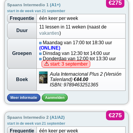
€275
Spaans Intermedio 1
(A1+)
start in de week van 21 september
Frequentie
één keer per week
11 lessen in 11 weken (naast de
Duur
vakanties
)
Maandag van 17:00 tot 18:30 uur
(ONLINE)
Groepen
Dinsdag van 12:30 tot 14:00 uur
Donderdag van 12:00 tot 13:30 uur
start: 3 september
Aula Internacional Plus 2 (Versión
Boek
Talenland)
€44.00
ISBN: 9789463251365
Meer informatie
Aanmelden
€275
Spaans Intermedio 2
(A1/A2)
start in de week van 21 september
Frequentie
één keer per week