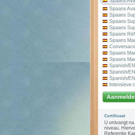
Spaans Av
Spaans Av
Spaans Sup
Spaans Sup
Spaans Sup
Spaans Ref
Spaans Mae
Conversaci
Spaans Mae
Spaans Mae
Spanish/EN
Spanish/EN
Spanish/EN
Intensieve 
Aanmelde
Certificaat
U ontvangt na 
niveau. Hierv
Referentie Ka