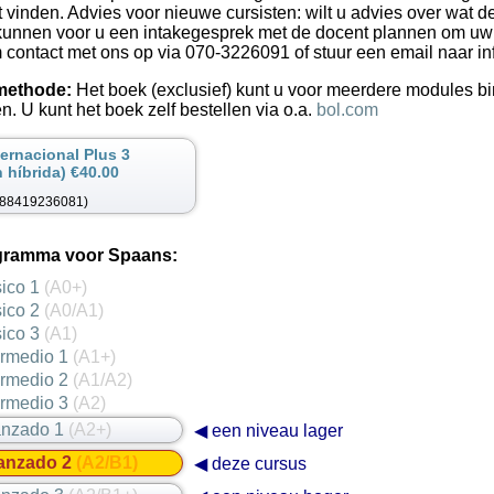
 vinden. Advies voor nieuwe cursisten: wilt u advies over wat de
kunnen voor u een intakegesprek met de docent plannen om uw
contact met ons op via 070-3226091 of stuur een email naar in
methode:
Het boek (exclusief) kunt u voor meerdere modules bi
en. U kunt het boek zelf bestellen via o.a.
bol.com
ternacional Plus 3
n híbrida) €40.00
788419236081)
ogramma voor Spaans:
ico 1
(A0+)
ico 2
(A0/A1)
ico 3
(A1)
ermedio 1
(A1+)
ermedio 2
(A1/A2)
ermedio 3
(A2)
anzado 1
(A2+)
◀ een niveau lager
anzado 2
(A2/B1)
◀ deze cursus