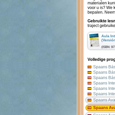
materialen kunt
voor u is? We 
bepalen. Neem 
Gebruikte les
traject gebruik
Aula In
(Versió
(ISBN: 9
Volledige pr
Spaans Bás
Spaans Bás
Spaans Bás
Spaans Int
Spaans Int
Spaans Int
Spaans Av
Spaans Av