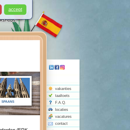
accept
vakanties
taaltoets
SPAANS
F.A.Q.
locaties
vacatures
contact