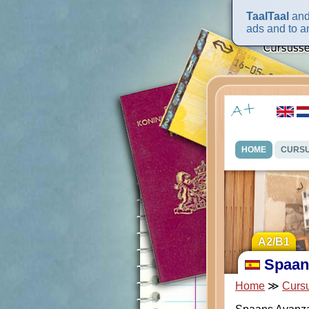
TaalTaal
and 
ads and to an
HOME
CURS
A2/B1
Spaan
Home
≫
Curs