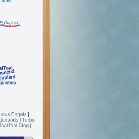
rsus Engels
|
derlands
|
Turbo
TaalTaal Blog
|