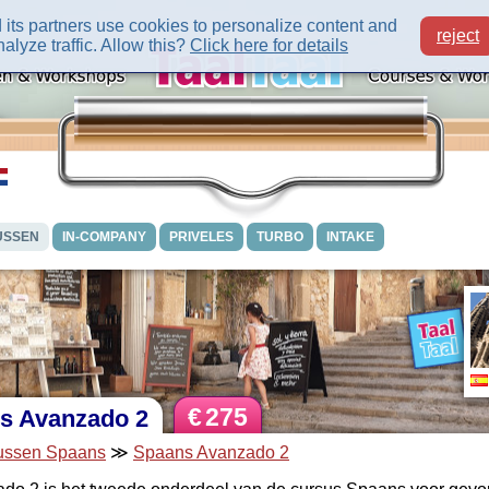
its partners use cookies to personalize content and
reject
alyze traffic. Allow this?
Click here for details
USSEN
IN-COMPANY
PRIVELES
TURBO
INTAKE
€
275
s Avanzado 2
ussen Spaans
≫
Spaans Avanzado 2