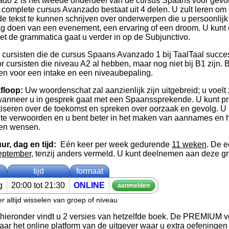
do 2 is het tweede onderdeel van de cursus Spaans voor gev
 complete cursus Avanzado bestaat uit 4 delen. U zult leren om
tekst te kunnen schrijven over onderwerpen die u persoonlijk 
ag doen van een evenement, een ervaring of een droom. U kunt
et de grammatica gaat u verder in op de Subjunctivo.
 cursisten die de cursus Spaans Avanzado 1 bij TaalTaal succ
r cursisten die niveau A2 al hebben, maar nog niet bij B1 zijn. Bi
n voor een intake en een niveaubepaling.
floop:
Uw woordenschat zal aanzienlijk zijn uitgebreid; u voelt 
wanneer u in gesprek gaat met een Spaanssprekende. U kunt prat
iseren over de toekomst en spreken over oorzaak en gevolg. U b
e verwoorden en u bent beter in het maken van aannames en h
 en wensen.
ur, dag en tijd:
Eén keer per week gedurende
11 weken
. De e
eptember
, tenzij anders vermeld. U kunt deelnemen aan deze g
tijd
formaat
g
20:00 tot 21:30
ON­LINE
aan­mel­den
r altijd wisselen van groep of niveau
 hieronder vindt u 2 versies van hetzelfde boek. De PREMIUM v
ar het online platform van de uitgever waar u extra oefeningen