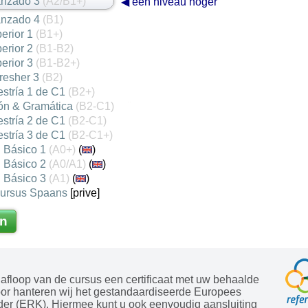
anzado 3
(A2/B1+)
◀ een niveau hoger
anzado 4
(B1)
erior 1
(B1+)
erior 2
(B1-B2)
erior 3
(B1-B2+)
resher 3
(B2)
stría 1 de C1
(B2+)
ón & Gramática
(B2-C1)
stría 2 de C1
(B2-C1)
stría 3 de C1
(B2-C1+)
 Básico 1
(A0+)
(
)
 Básico 2
(A0/A1)
(
)
 Básico 3
(A1)
(
)
cursus Spaans
[prive]
n
afloop van de cursus een certificaat met uw behaalde
oor hanteren wij het gestandaardiseerde Europees
der (ERK). Hiermee kunt u ook eenvoudig aansluiting