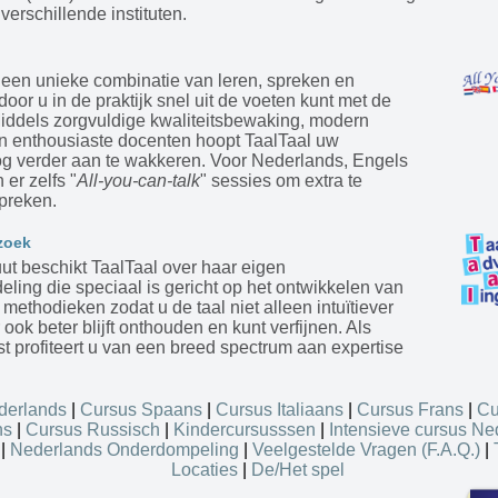
verschillende instituten.
 een unieke combinatie van leren, spreken en
door u in de praktijk snel uit de voeten kunt met de
Middels zorgvuldige kwaliteitsbewaking, modern
en enthousiaste docenten hoopt TaalTaal uw
og verder aan te wakkeren. Voor Nederlands, Engels
 er zelfs "
All-you-can-talk
" sessies om extra te
preken.
zoek
tuut beschikt TaalTaal over haar eigen
ling die speciaal is gericht op het ontwikkelen van
ethodieken zodat u de taal niet alleen intuïtiever
 ook beter blijft onthouden en kunt verfijnen. Als
st profiteert u van een breed spectrum aan expertise
derlands
|
Cursus Spaans
|
Cursus Italiaans
|
Cursus Frans
|
Cu
ns
|
Cursus Russisch
|
Kindercursusssen
|
Intensieve cursus Ne
|
Nederlands Onderdompeling
|
Veelgestelde Vragen (F.A.Q.)
|
Locaties
|
De/Het spel