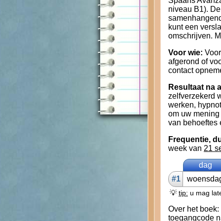
Spaans Avanza
niveau B1). De
samenhangende 
kunt een versl
omschrijven. M
Voor wie:
Voor
afgerond of voo
contact opneme
Resultaat na a
zelfverzekerd 
werken, hypnot
om uw mening t
van behoeftes
Frequentie, du
week van
21 s
dag
#1
woens­da
💡
tip:
u mag late
Over het boek:
toegangcode na