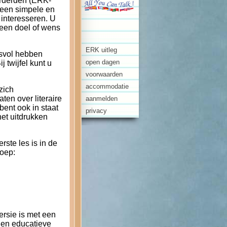
orderden (ERK-
 een simpele en
interesseren. U
 een doel of wens
ERK uitleg
esvol hebben
open dagen
j twijfel kunt u
voorwaarden
accommodatie
zich
en over literaire
aanmelden
ent ook in staat
privacy
et uitdrukken
erste les is in de
roep:
ersie is met een
 en educatieve