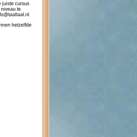
 juiste cursus
 niveau te
fo@taaltaal.nl
nnen hetzelfde