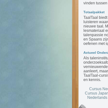
vinden tussen 
Totaalpakket
TaalTaal biedt
luisteren waar
nieuwe taal. 
lesmateriaal 
talenpassie n
en Spaans zijn
oefenen met s
Actueel Onder
Als taleninsti
onderzoeksafde
vernieuwende m
aanleert, maar
TaalTaal-cursi
en kennis.
Cursus Ne
Cursus Japa
Nederlands