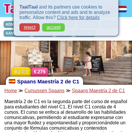
TaalTaal
and its partners use cookies to
personalize content and ads and to analyze
traffic. Allow this?
Click here for details
HOME
CURSUSSEN
IN-COMPANY
PRIVELES
TURBO
reject
accept
AANMELDEN
CONTACT
INTAKE
LOCATIES
€
275
B2-C1
Spaans Maestría 2 de C1
Home
≫
Cursussen Spaans
≫
Spaans Maestría 2 de C1
Maestría 2 de C1 es la segunda parte del curso de español
para estudiantes del nivel C1. El nivel C1 consta de 4
cursos. El curso se enfoca al desarrollo de las habilidades
comunicativas, permitiendo al estudiante expresarse con
una mayor fluidez y espontaneidad y proporcionándole un
conjunto de fórmulas comunicativas y contenidos