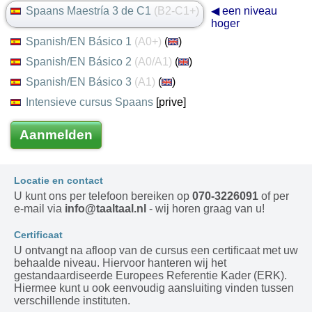
Spaans Maestría 3 de C1
(B2-C1+)
◀ een niveau
hoger
Spanish/EN Básico 1
(A0+)
(
)
Spanish/EN Básico 2
(A0/A1)
(
)
Spanish/EN Básico 3
(A1)
(
)
Intensieve cursus Spaans
[prive]
Aanmelden
Locatie en contact
U kunt ons per telefoon bereiken op
070-3226091
of per
e-mail via
info@taaltaal.nl
- wij horen graag van u!
Certificaat
U ontvangt na afloop van de cursus een certificaat met uw
behaalde niveau. Hiervoor hanteren wij het
gestandaardiseerde Europees Referentie Kader (ERK).
Hiermee kunt u ook eenvoudig aansluiting vinden tussen
verschillende instituten.