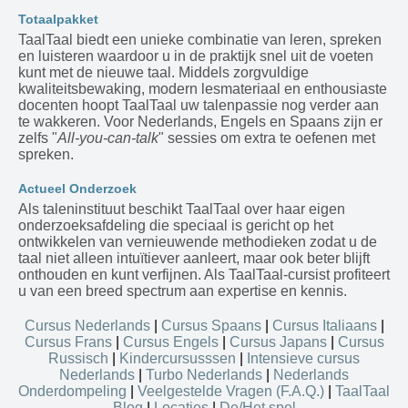
Totaalpakket
TaalTaal biedt een unieke combinatie van leren, spreken
en luisteren waardoor u in de praktijk snel uit de voeten
kunt met de nieuwe taal. Middels zorgvuldige
kwaliteitsbewaking, modern lesmateriaal en enthousiaste
docenten hoopt TaalTaal uw talenpassie nog verder aan
te wakkeren. Voor Nederlands, Engels en Spaans zijn er
zelfs "
All-you-can-talk
" sessies om extra te oefenen met
spreken.
Actueel Onderzoek
Als taleninstituut beschikt TaalTaal over haar eigen
onderzoeksafdeling die speciaal is gericht op het
ontwikkelen van vernieuwende methodieken zodat u de
taal niet alleen intuïtiever aanleert, maar ook beter blijft
onthouden en kunt verfijnen. Als TaalTaal-cursist profiteert
u van een breed spectrum aan expertise en kennis.
Cursus Nederlands
|
Cursus Spaans
|
Cursus Italiaans
|
Cursus Frans
|
Cursus Engels
|
Cursus Japans
|
Cursus
Russisch
|
Kindercursusssen
|
Intensieve cursus
Nederlands
|
Turbo Nederlands
|
Nederlands
Onderdompeling
|
Veelgestelde Vragen (F.A.Q.)
|
TaalTaal
Blog
|
Locaties
|
De/Het spel