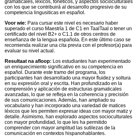
gramaticales, léxicos, fonéticos, y aspectos socioculturales
con los que se contribuirá al desarrollo progresivo de su
competencia lingusiticas en español.
Voor wie:
Para cursar este nivel es necesario haber
superado el curso Maestría 1 de C1 en TaalTaal o tener un
certificado del nivel B2+ o C1.1 de otros centros de
enseñanza de la lengua española. En este último caso se
recomienda realizar una cita previa con el profesor(a) para
evaluar su nivel actual.
Resultaat na afloop:
Los estudiantes han experimentado
un enriquecimiento significativo en su competencia en
español. Durante este tramo del programa, los
participantes han desarrollado una mayor fluidez y soltura
en su expresión oral y escrita. Han profundizado en la
comprensión y aplicación de estructuras gramaticales
avanzadas, lo que se refleja en la coherencia y precisión
de sus comunicaciones. Además, han ampliado su
vocabulario y han incorporado una variedad de matices
léxicos que les permiten expresar ideas con mayor matiz y
detalle. Asimismo, han explorado aspectos socioculturales
con mayor profundidad, lo que les ha permitido
comprender con mayor amplitud las sutilezas de la
comunicación en contextos hispanohablantes.