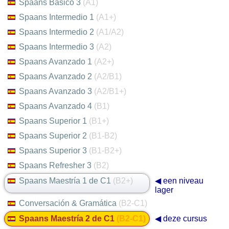
Spaans Básico 3
(A1)
Spaans Intermedio 1
(A1+)
Spaans Intermedio 2
(A1/A2)
Spaans Intermedio 3
(A2)
Spaans Avanzado 1
(A2+)
Spaans Avanzado 2
(A2/B1)
Spaans Avanzado 3
(A2/B1+)
Spaans Avanzado 4
(B1)
Spaans Superior 1
(B1+)
Spaans Superior 2
(B1-B2)
Spaans Superior 3
(B1-B2+)
Spaans Refresher 3
(B2)
Spaans Maestría 1 de C1
(B2+)
◀ een niveau
lager
Conversación & Gramática
(B2-C1)
Spaans Maestría 2 de C1
(B2-C1)
◀ deze cursus