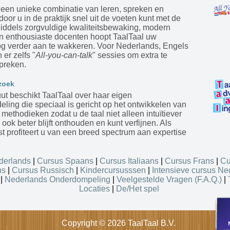
 een unieke combinatie van leren, spreken en
door u in de praktijk snel uit de voeten kunt met de
Middels zorgvuldige kwaliteitsbewaking, modern
en enthousiaste docenten hoopt TaalTaal uw
og verder aan te wakkeren. Voor Nederlands, Engels
 er zelfs "
All-you-can-talk
" sessies om extra te
preken.
zoek
tuut beschikt TaalTaal over haar eigen
ling die speciaal is gericht op het ontwikkelen van
ethodieken zodat u de taal niet alleen intuïtiever
 ook beter blijft onthouden en kunt verfijnen. Als
st profiteert u van een breed spectrum aan expertise
derlands
|
Cursus Spaans
|
Cursus Italiaans
|
Cursus Frans
|
Cu
ns
|
Cursus Russisch
|
Kindercursusssen
|
Intensieve cursus Ne
|
Nederlands Onderdompeling
|
Veelgestelde Vragen (F.A.Q.)
|
Locaties
|
De/Het spel
Copyright © 2026 TaalTaal B.V.