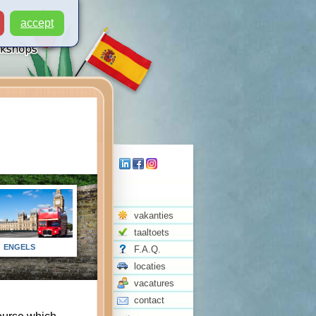
accept
vakanties
taaltoets
ENGELS
F.A.Q.
locaties
vacatures
contact