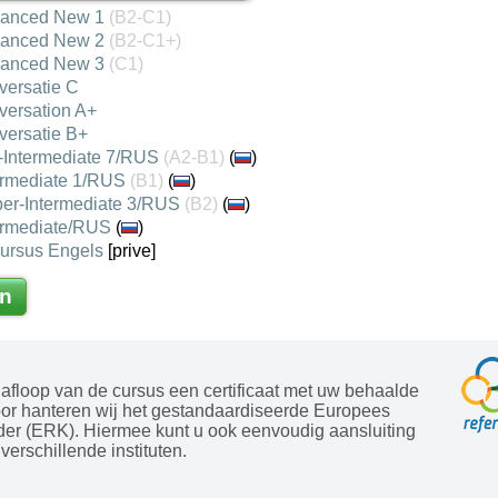
vanced New 1
(B2-C1)
vanced New 2
(B2-C1+)
vanced New 3
(C1)
versatie C
versation A+
versatie B+
e-Intermediate 7/RUS
(A2-B1)
(
)
termediate 1/RUS
(B1)
(
)
per-Intermediate 3/RUS
(B2)
(
)
ermediate/RUS
(
)
cursus Engels
[prive]
n
afloop van de cursus een certificaat met uw behaalde
oor hanteren wij het gestandaardiseerde Europees
der (ERK). Hiermee kunt u ook eenvoudig aansluiting
verschillende instituten.