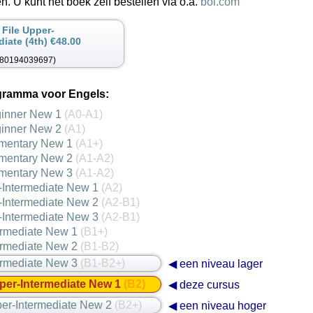
en. U kunt het boek zelf bestellen via o.a.
bol.com
 File Upper-
diate (4th) €48.00
780194039697)
gramma voor Engels:
ginner New 1
(A0-A1)
ginner New 2
(A1)
ementary New 1
(A1+)
ementary New 2
(A1-A2)
ementary New 3
(A1-A2)
-Intermediate New 1
(A2)
-Intermediate New 2
(A2-B1)
-Intermediate New 3
(A2-B1)
ermediate New 1
(B1+)
ermediate New 2
(B1-B2)
ermediate New 3
(B1-B2+)
◀ een niveau lager
per-Intermediate New 1
(B2)
◀ deze cursus
per-Intermediate New 2
(B2+)
◀ een niveau hoger