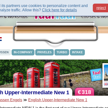
its partners use cookies to personalize content and
reject
alyze traffic. Allow this?
Click here for details
USSEN
IN-COMPANY
PRIVELES
TURBO
INTAKE
€
318
sh Upper-Intermediate New 1
ussen Engels
≫
English Upper-Intermediate New 1