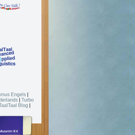
rsus Engels
|
derlands
|
Turbo
TaalTaal Blog
|