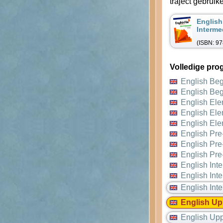
traject gebruik
English
Interme
(ISBN: 9
Volledige pro
English Be
English Be
English El
English El
English El
English Pre
English Pre
English Pre
English Int
English Int
English Int
English Up
English Up