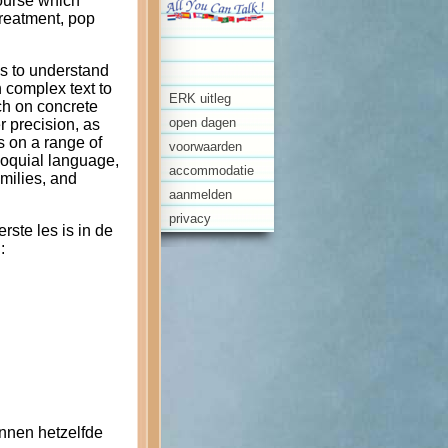
course which
treatment, pop
es to understand
 complex text to
ERK uitleg
ch on concrete
open dagen
r precision, as
s on a range of
voorwaarden
loquial language,
accommodatie
milies, and
aanmelden
privacy
erste les is in de
:
nnen hetzelfde