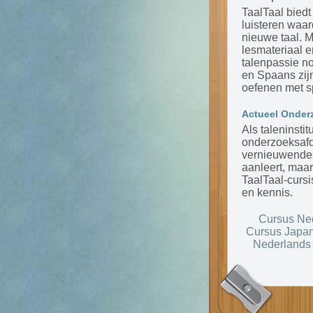
TaalTaal biedt
luisteren waar
nieuwe taal. 
lesmateriaal 
talenpassie n
en Spaans zijn
oefenen met s
Actueel Onder
Als taleninsti
onderzoeksafde
vernieuwende m
aanleert, maar
TaalTaal-cursi
en kennis.
Cursus Ne
Cursus Japa
Nederlands