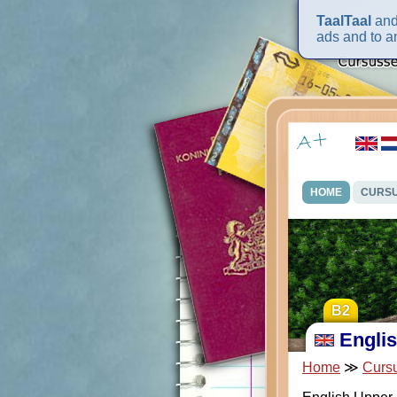
TaalTaal
and 
ads and to an
HOME
CURS
B2
Engli
Home
≫
Curs