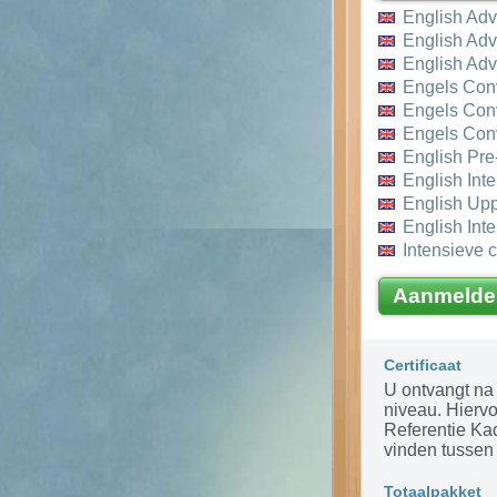
English Ad
English Ad
English Ad
Engels Con
Engels Con
Engels Con
English Pr
English In
English Up
English Int
Intensieve 
Aanmelde
Certificaat
U ontvangt na 
niveau. Hierv
Referentie Ka
vinden tussen 
Totaalpakket