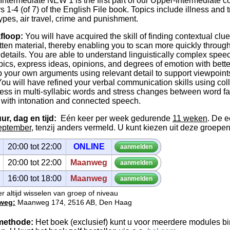
Intermediate NEW 1 is the first part of our Upper-Intermediate 
 1-4 (of 7) of the English File book. Topics include illness and 
types, air travel, crime and punishment.
floop:
You will have acquired the skill of finding contextual clu
tten material, thereby enabling you to scan more quickly through
 details. You are able to understand linguistically complex spee
pics, express ideas, opinions, and degrees of emotion with bette
p your own arguments using relevant detail to support viewpoint
You will have refined your verbal communication skills using col
ress in multi-syllabic words and stress changes between word fa
e with intonation and connected speech.
ur, dag en tijd:
Eén keer per week gedurende
11 weken
. De e
eptember
, tenzij anders vermeld. U kunt kiezen uit deze groepen
20:00 tot 22:00
ON­LINE
aan­mel­den
20:00 tot 22:00
Maanweg
aan­mel­den
16:00 tot 18:00
Maanweg
aan­mel­den
r altijd wisselen van groep of niveau
weg:
Maanweg 174, 2516 AB, Den Haag
methode:
Het boek (exclusief) kunt u voor meerdere modules bi