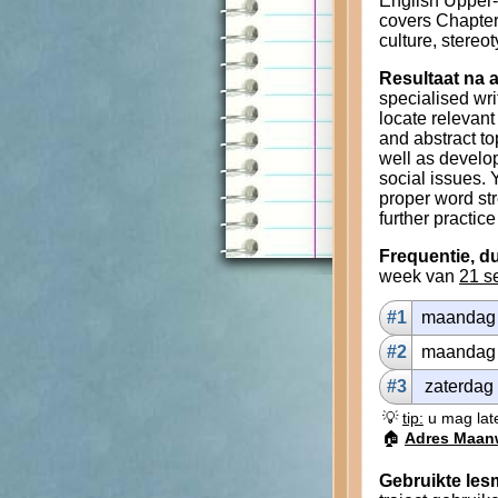
English Upper-
covers Chapters
culture, stereo
Resultaat na a
specialised wri
locate relevant
and abstract to
well as develo
social issues. 
proper word st
further practic
Frequentie, du
week van
21 s
#1
maan­dag
#2
maan­dag
#3
za­ter­dag
💡
tip:
u mag late
🏠
Adres Maan
Gebruikte les