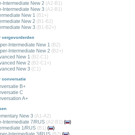
e-Intermediate New 2
(A2-B1)
e-Intermediate New 3
(A2-B1)
termediate New 1
(B1+)
termediate New 2
(B1-B2)
termediate New 3
(B1-B2+)
 vergevorderden
per-Intermediate New 1
(B2)
per-Intermediate New 2
(B2+)
dvanced New 1
(B2-C1)
dvanced New 2
(B2-C1+)
dvanced New 3
(C1)
 conversatie
versatie B+
versatie C
versation A+
sen
lementary New 3
(A1-A2)
e-Intermediate 7/RUS
(A2-B1)
(
)
termediate 1/RUS
(B1)
(
)
per-Intermediate 3/RUS
(B2)
(
)