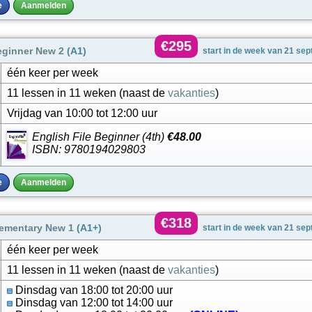
e
Aanmelden
€295
eginner New 2
(A1)
start in de week van 21 se
één keer per week
11 lessen in 11 weken (naast de
vakanties
)
Vrijdag van 10:00 tot 12:00 uur
English File Beginner (4th)
€48.00
ISBN: 9780194029803
e
Aanmelden
€318
lementary New 1
(A1+)
start in de week van 21 se
één keer per week
11 lessen in 11 weken (naast de
vakanties
)
Dinsdag van 18:00 tot 20:00 uur
Dinsdag van 12:00 tot 14:00 uur