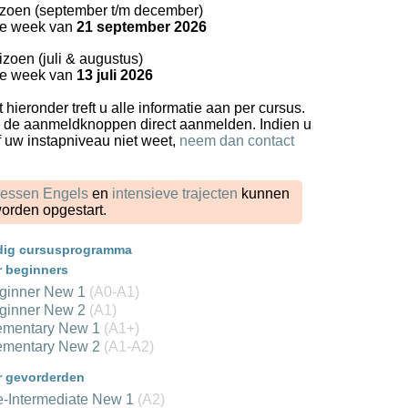
izoen (september t/m december)
 de week van
21 september 2026
zoen (juli & augustus)
 de week van
13 juli 2026
t hieronder treft u alle informatie aan per cursus.
ia de aanmeldknoppen direct aanmelden. Indien u
f uw instapniveau niet weet,
neem dan contact
lessen Engels
en
intensieve trajecten
kunnen
orden opgestart.
edig cursusprogramma
 beginners
eginner New 1
(A0-A1)
eginner New 2
(A1)
lementary New 1
(A1+)
lementary New 2
(A1-A2)
r gevorderden
e-Intermediate New 1
(A2)