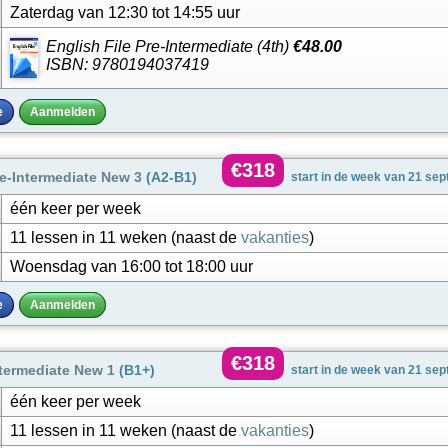
Zaterdag van 12:30 tot 14:55 uur
English File Pre-Intermediate (4th)
€48.00
ISBN: 9780194037419
e
Aanmelden
€318
e-Intermediate New 3
(A2-B1)
start in de week van 21 se
één keer per week
11 lessen in 11 weken (naast de
vakanties
)
Woensdag van 16:00 tot 18:00 uur
e
Aanmelden
€318
ntermediate New 1
(B1+)
start in de week van 21 se
één keer per week
11 lessen in 11 weken (naast de
vakanties
)