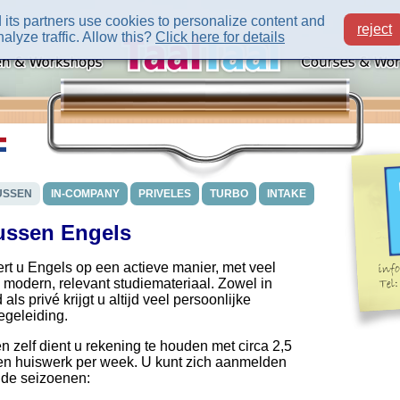
its partners use cookies to personalize content and
reject
alyze traffic. Allow this?
Click here for details
USSEN
IN-COMPANY
PRIVELES
TURBO
INTAKE
ussen Engels
ert u Engels op een actieve manier, met veel
 modern, relevant studiemateriaal. Zowel in
ls privé krijgt u altijd veel persoonlijke
egeleiding.
n zelf dient u rekening te houden met circa 2,5
 en huiswerk per week. U kunt zich aanmelden
nde seizoenen: