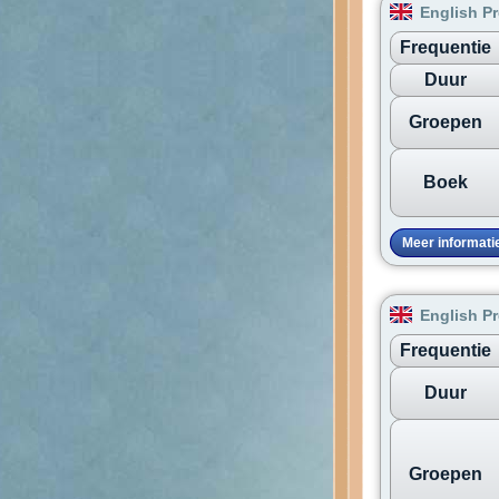
English Pr
Frequentie
Duur
Groepen
Boek
Meer informati
English Pr
Frequentie
Duur
Groepen