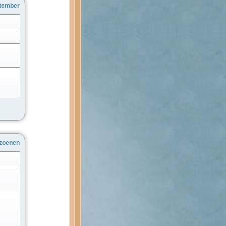
ptember
zoenen