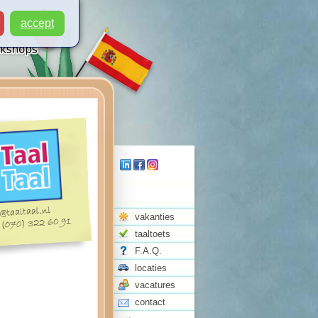
accept
vakanties
taaltoets
F.A.Q.
locaties
vacatures
contact