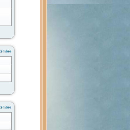
ptember
ptember