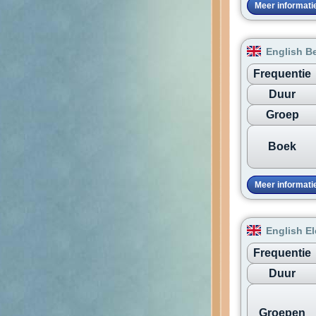
Meer informati
English B
Frequentie
Duur
Groep
Boek
Meer informati
English E
Frequentie
Duur
Groepen