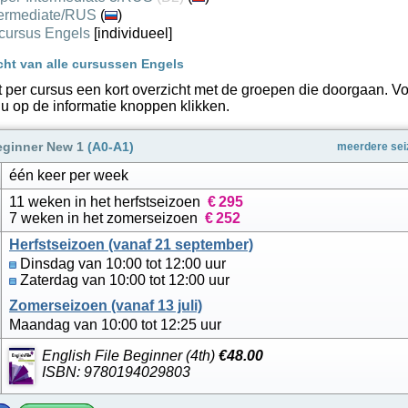
termediate/RUS
(
)
 cursus Engels
[individueel]
cht van alle cursussen Engels
t per cursus een kort overzicht met de groepen die doorgaan. Vo
 u op de informatie knoppen klikken.
eginner New 1
(A0-A1)
meerdere sei
één keer per week
11 weken in het herfstseizoen
€
295
7 weken in het zomerseizoen
€
252
Herfstseizoen (vanaf 21 september)
Dinsdag van 10:00 tot 12:00 uur
Zaterdag van 10:00 tot 12:00 uur
Zomerseizoen (vanaf 13 juli)
Maandag van 10:00 tot 12:25 uur
English File Beginner (4th)
€48.00
ISBN: 9780194029803