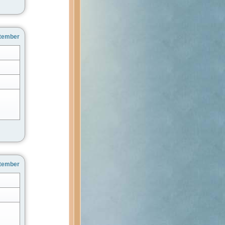
ptember
ptember