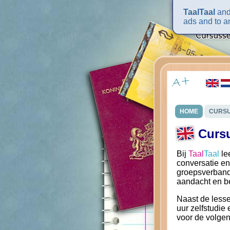
TaalTaal
and 
ads and to an
HOME
CURS
Curs
Bij
Taal
Taal
le
conversatie en
groepsverband a
aandacht en b
Naast de lesse
uur zelfstudie
voor de volge