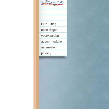
ERK uitleg
open dagen
voorwaarden
accommodatie
aanmelden
privacy