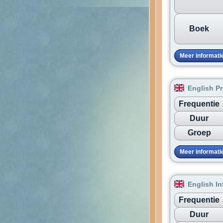
Boek
Meer informati
English Pr
Frequentie
Duur
Groep
Meer informati
English I
Frequentie
Duur