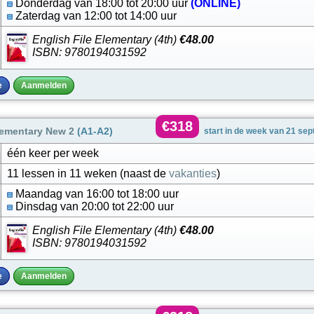
Donderdag van 18:00 tot 20:00 uur
(ONLINE)
Zaterdag van 12:00 tot 14:00 uur
English File Elementary (4th)
€48.00
ISBN: 9780194031592
e
Aanmelden
€318
lementary New 2
(A1-A2)
start in de week van 21 se
één keer per week
11 lessen in 11 weken (naast de
vakanties
)
Maandag van 16:00 tot 18:00 uur
Dinsdag van 20:00 tot 22:00 uur
English File Elementary (4th)
€48.00
ISBN: 9780194031592
e
Aanmelden