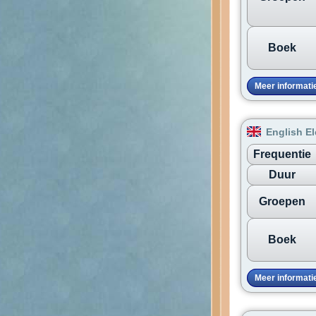
Boek
Meer informati
English E
Frequentie
Duur
Groepen
Boek
Meer informati