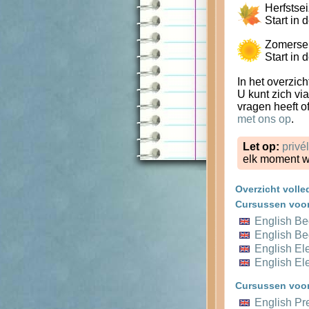
Herfstse
Start in
Zomersei
Start in
In het overzich
U kunt zich v
vragen heeft o
met ons op
.
Let op:
privé
elk moment w
Overzicht voll
Cursussen voor
English B
English B
English E
English E
Cursussen voo
English Pr