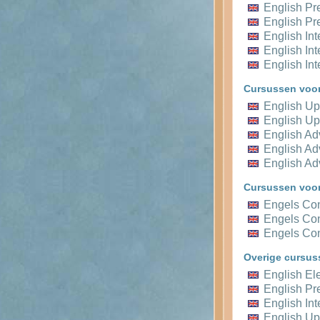
English Pr
English Pr
English In
English In
English In
Cursussen voor
English Up
English Up
English A
English A
English A
Cursussen voor
Engels Con
Engels Con
Engels Con
Overige cursus
English E
English Pr
English In
English Up