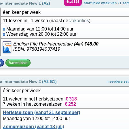
€318
e-Intermediate New 1
(A2)
start in de week van 21 se
één keer per week
11 lessen in 11 weken (naast de
vakanties
)
Maandag van 12:00 tot 14:00 uur
Woensdag van 20:00 tot 22:00 uur
English File Pre-Intermediate (4th)
€48.00
ISBN: 9780194037419
e
Aanmelden
e-Intermediate New 2
(A2-B1)
meerdere sei
één keer per week
11 weken in het herfstseizoen
€
318
7 weken in het zomerseizoen
€
252
Herfstseizoen (vanaf 21 september)
Maandag van 12:00 tot 14:00 uur
Zomerseizoen (vanaf 13 juli)